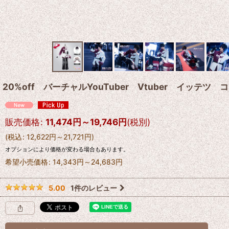
20%off バーチャルYouTuber Vtuber イッテ
販売価格
:
11,474
円
～19,746
円
(税別)
(
税込
:
12,622
円
～21,721
円
)
オプションにより価格が変わる場合もあります。
希望小売価格
:
14,343
円
～24,683
円
1
件のレビュー
5.00