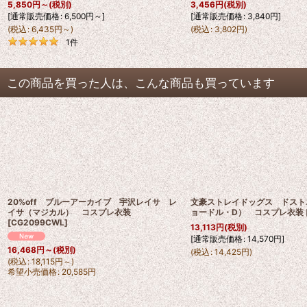
5,850
円
～
(税別)
3,456
円
(税別)
[
通常販売価格
:
6,500
円
～
]
[
通常販売価格
:
3,840
円
]
(
税込
:
6,435
円
～
)
(
税込
:
3,802
円
)
1
件
この商品を買った人は、こんな商品も買っています
20%off ブルーアーカイブ 宇沢レイサ レ
文豪ストレイドッグス ドスト
イサ（マジカル） コスプレ衣装
ョードル・D） コスプレ衣装
[
CG2099CWL
]
13,113
円
(税別)
[
通常販売価格
:
14,570
円
]
16,468
円
～
(税別)
(
税込
:
14,425
円
)
(
税込
:
18,115
円
～
)
希望小売価格
:
20,585
円