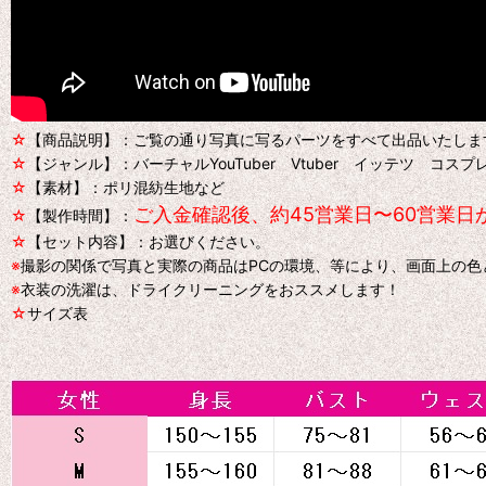
☆
【商品説明】：ご覧の通り写真に写るパーツをすべて出品いたしま
☆
【ジャンル】：バーチャルYouTuber Vtuber イッテツ コスプ
☆
【素材】：ポリ混紡生地など
ご入金確認後、約45営業日〜60営業
☆
【製作時間】：
☆
【セット内容】：お選びください。
※
撮影の関係で写真と実際の商品はPCの環境、等により、画面上の
※
衣装の洗濯は、ドライクリーニングをおススメします！
☆
サイズ表