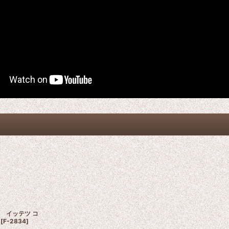
er イッテツ コ
[
F-2834
]