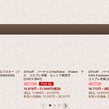
エフスキー（フ
20%off バーチャルYouTuber Vtuber マ
20%off バー
[
DM2639
]
ナ コスプレ衣装 セットで発売可
Cafe Cut
[
CGCY1897
]
コスプレ衣装
[
10,878
円
～21,006
円
(税別)
18,772
円
～
(税
(
税込
:
11,966
円
～23,107
円
)
(
税込
:
20,650
希望小売価格
:
13,597
円
～26,257
円
希望小売価格
: