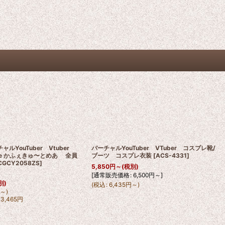
チャルYouTuber Vtuber
バーチャルYouTuber VTuber コスプレ靴/
emare かふぇきゅ〜とめあ 全員
ブーツ コスプレ衣装
[
ACS-4331
]
CGCY2058ZS
]
5,850
円
～
(税別)
[
通常販売価格
:
6,500
円
～
]
別)
(
税込
:
6,435
円
～
)
円
～
)
23,465
円