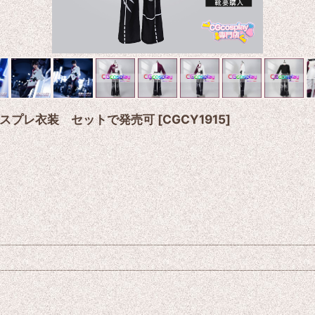
ツ コスプレ衣装 セットで発売可
[
CGCY1915
]