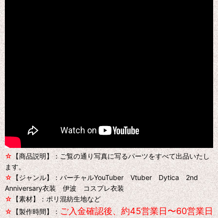
☆
【商品説明】：ご覧の通り写真に写るパーツをすべて出品いたし
ます。
☆
【ジャンル】：バーチャルYouTuber Vtuber Dytica 2nd
Anniversary衣装 伊波 コスプレ衣装
☆
【素材】：ポリ混紡生地など
ご入金確認後、約45営業日〜60営業日
☆
【製作時間】：