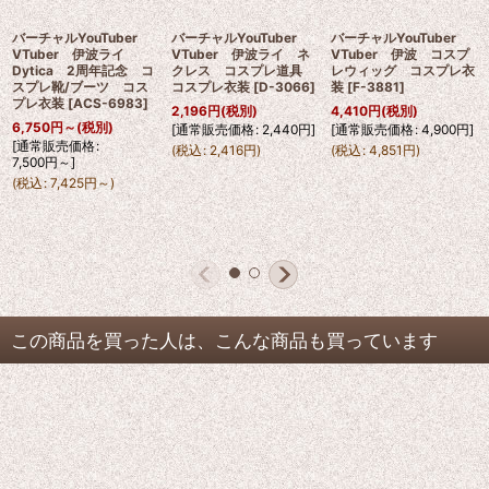
バーチャルYouTuber
バーチャルYouTuber
バーチャルYouTuber
VTuber 伊波ライ
VTuber 伊波ライ ネ
VTuber 伊波 コスプ
Dytica 2周年記念 コ
クレス コスプレ道具
レウィッグ コスプレ衣
スプレ靴/ブーツ コス
コスプレ衣装
[
D-3066
]
装
[
F-3881
]
プレ衣装
[
ACS-6983
]
2,196
円
(税別)
4,410
円
(税別)
6,750
円
～
(税別)
[
通常販売価格
:
2,440
円
]
[
通常販売価格
:
4,900
円
]
[
通常販売価格
:
(
税込
:
2,416
円
)
(
税込
:
4,851
円
)
7,500
円
～
]
(
税込
:
7,425
円
～
)
この商品を買った人は、こんな商品も買っています