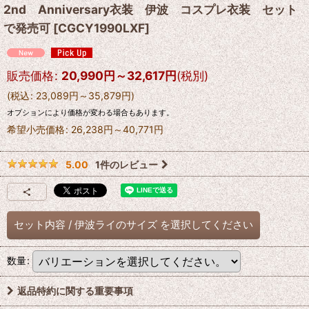
2nd Anniversary衣装 伊波 コスプレ衣装 セット
で発売可
[
CGCY1990LXF
]
販売価格
:
20,990
円
～32,617
円
(税別)
(
税込
:
23,089
円
～35,879
円
)
オプションにより価格が変わる場合もあります。
希望小売価格
:
26,238
円
～40,771
円
1
件のレビュー
5.00
セット内容
/
伊波ライのサイズ
を選択してください
数量
:
返品特約に関する重要事項