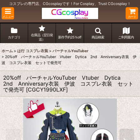
コスプレの専門店、CGcosplayです！For Cosplay、Trust CGcosplay！
メニュー
カート
在庫品（翌日発
カテゴリ
新作予約25％off
商品検索
ご利用案内
送）
ホーム
>
は行 コスプレ衣装
>
バーチャルYouTuber
>
20%off バーチャルYouTuber Vtuber Dytica 2nd Anniversary衣装 伊
波 コスプレ衣装 セットで発売可
20%off バーチャルYouTuber Vtuber Dytica
2nd Anniversary衣装 伊波 コスプレ衣装 セット
で発売可
[
CGCY1990LXF
]