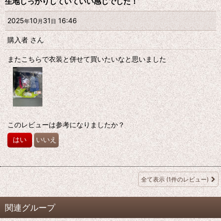
生地しっかりしていていい感じでした！
2025
10
31
16:46
年
月
日
購入者
さん
またこちらで衣装と併せて買いたいなと思いました
このレビューは参考になりましたか？
はい
いいえ
全て表示
(1件のレビュー)
関連グループ