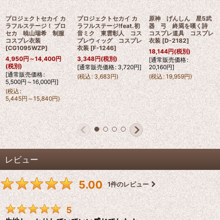
プロジェクトセカイ カ
プロジェクトセカイ カ
原神 げんしん 星5武
ラフルステージ！ プロ
ラフルステージ!feat.初
器 弓 終焉を嘆く詩
セカ 暁山瑞希 制服
音ミク 東雲彰人 コス
コスプレ道具 コスプレ
コスプレ衣装
プレウィッグ コスプレ
衣装
[
D-2182
]
[
CG1095WZP
]
衣装
[
F-1246
]
18,144
円
(税別)
4,950
円
～14,400
円
3,348
円
(税別)
[
通常販売価格
:
(税別)
[
通常販売価格
:
3,720
円
]
20,160
円
]
[
通常販売価格
:
(
税込
:
3,683
円
)
(
税込
:
19,959
円
)
5,500
円
～16,000
円
]
(
税込
:
5,445
円
～15,840
円
)
レビュー
5.00
1
件のレビュー
5