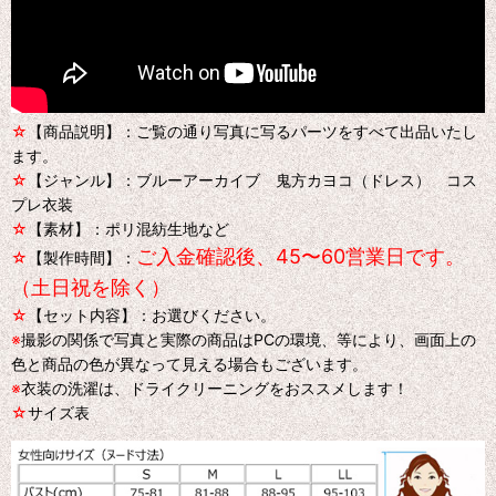
☆
【商品説明】：ご覧の通り写真に写るパーツをすべて出品いたし
ます。
☆
【ジャンル】：ブルーアーカイブ 鬼方カヨコ（ドレス） コス
プレ衣装
☆
【素材】：ポリ混紡生地など
ご入金確認後、45〜60営業日です。
☆
【製作時間】：
（土日祝を除く）
☆
【セット内容】：お選びください。
※
撮影の関係で写真と実際の商品はPCの環境、等により、画面上の
色と商品の色が異なって見える場合もございます。
※
衣装の洗濯は、ドライクリーニングをおススメします！
☆
サイズ表