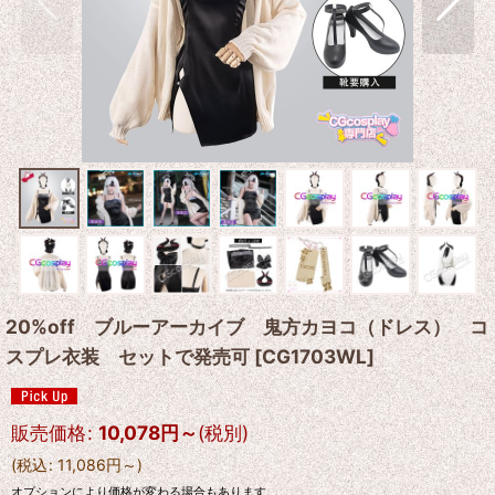
20%off ブルーアーカイブ 鬼方カヨコ（ドレス） コ
スプレ衣装 セットで発売可
[
CG1703WL
]
販売価格
:
10,078
円
～
(税別)
(
税込
:
11,086
円
～
)
オプションにより価格が変わる場合もあります。