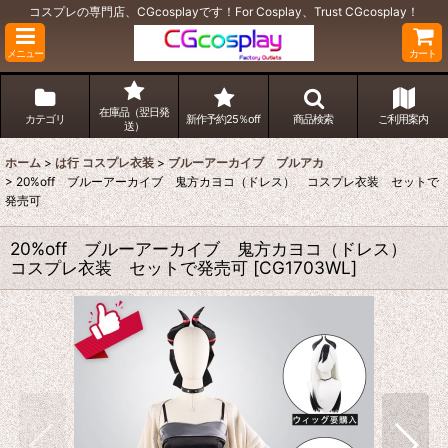
コスプレの専門店、CGcosplayです！For Cosplay、Trust CGcosplay！
メニュー
カート
在庫品（翌日発
カテゴリ
新作予約25％off
商品検索
ご利用案内
送）
ホーム
>
は行 コスプレ衣装
>
ブルーアーカイブ ブルアカ
>
20%off ブルーアーカイブ 鬼方カヨコ（ドレス） コスプレ衣装 セットで
発売可
20%off ブルーアーカイブ 鬼方カヨコ（ドレス）
コスプレ衣装 セットで発売可
[
CG1703WL
]