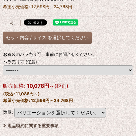
希望小売価格
:
12,598
円
～24,768
円
セット内容
/
サイズ
を選択してください
お衣装のバラ売り可、事前にお問合せください。
バラ売り可
(任意)
:
販売価格
:
10,078
円
～
(税別)
(
税込
:
11,086
円
～
)
希望小売価格
:
12,598
円
～24,768
円
数量
:
返品特約に関する重要事項