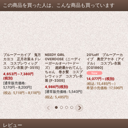
この商品を買った人は、こんな商品も買っています
ブルーアーカイブ 鬼方
NEEDY GIRL
20%off ブルーアーカ
カヨコ 正月衣装＆ドレ
OVERDOSE（ニーディ
イブ 奥空アヤネ（アイ
ス コスプレウィッグ
ーガールオーバードー
ドル） コスプレ衣装
コスプレ衣装
[
F-3515
]
ズ） 超絶最かわてんし
[
CG1860
]
ちゃん 巻き髪 コスプ
4,653
円
～7,380
円
レウィッグ コスプレ衣
(税別)
14,077
円
～
(税別)
装
[
F-3305
]
[
通常販売価格
:
(
税込
:
15,485
円
～
)
4,986
円
(税別)
5,170
円
～8,200
円
]
希望小売価格
:
17,596
円
[
通常販売価格
:
5,540
円
]
(
税込
:
5,119
円
～8,118
円
)
(
税込
:
5,485
円
)
レビュー