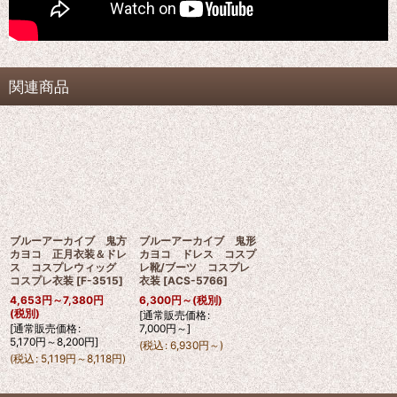
関連商品
ブルーアーカイブ 鬼方
ブルーアーカイブ 鬼形
カヨコ 正月衣装＆ドレ
カヨコ ドレス コスプ
ス コスプレウィッグ
レ靴/ブーツ コスプレ
コスプレ衣装
[
F-3515
]
衣装
[
ACS-5766
]
4,653
円
～7,380
円
6,300
円
～
(税別)
(税別)
[
通常販売価格
:
[
通常販売価格
:
7,000
円
～
]
5,170
円
～8,200
円
]
(
税込
:
6,930
円
～
)
(
税込
:
5,119
円
～8,118
円
)