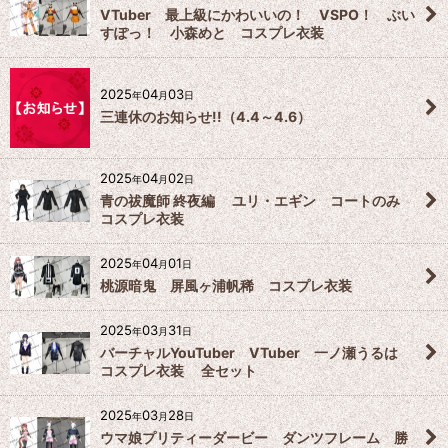
VTuber 最上級にかわいいの！ VSPO！ ぶい
すぽっ！ 小森めと コスプレ衣装
2025
04
03
年
月
日
三連休のお知らせ!!（4.4～4.6）
2025
04
02
年
月
日
青の祓魔師 終夜編 ユリ・エギン コートのみ
コスプレ衣装
2025
04
01
年
月
日
桃源暗鬼 屏風ヶ浦帆稀 コスプレ衣装
2025
03
31
年
月
日
バーチャルYouTuber VTuber 一ノ瀬うるは
コスプレ衣装 全セット
2025
03
28
年
月
日
ウマ娘プリティーダービー ダンツフレーム 勝