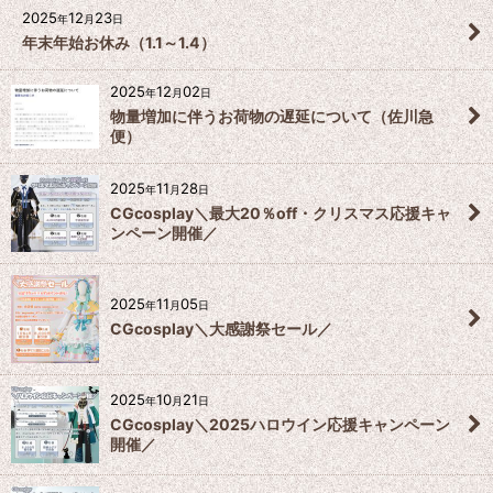
2025
12
23
年
月
日
年末年始お休み（1.1～1.4）
2025
12
02
年
月
日
物量増加に伴うお荷物の遅延について（佐川急
便）
2025
11
28
年
月
日
CGcosplay＼最大20％off・クリスマス応援キャ
ンペーン開催／
2025
11
05
年
月
日
CGcosplay＼大感謝祭セール／
2025
10
21
年
月
日
CGcosplay＼2025ハロウイン応援キャンペーン
開催／