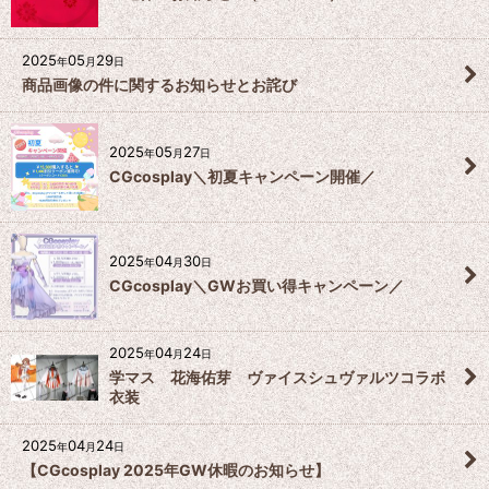
2025
05
29
年
月
日
商品画像の件に関するお知らせとお詫び
2025
05
27
年
月
日
CGcosplay＼初夏キャンペーン開催／
2025
04
30
年
月
日
CGcosplay＼GWお買い得キャンペーン／
2025
04
24
年
月
日
学マス 花海佑芽 ヴァイスシュヴァルツコラボ
衣装
2025
04
24
年
月
日
【CGcosplay 2025年GW休暇のお知らせ】