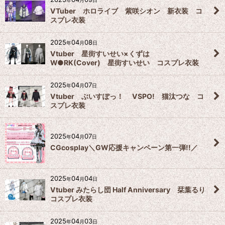
年
月
日
VTuber ホロライブ 紫咲シオン 新衣装 コ
スプレ衣装
2025
04
08
年
月
日
Vtuber 星街すいせい×くずは
W●RK(Cover) 星街すいせい コスプレ衣装
2025
04
07
年
月
日
Vtuber ぶいすぽっ！ VSPO! 猫汰つな コ
スプレ衣装
2025
04
07
年
月
日
CGcosplay＼GW応援キャンペーン第一弾!!／
2025
04
04
年
月
日
Vtuber みたらし団 Half Anniversary 栞葉るり
コスプレ衣装
2025
04
03
年
月
日