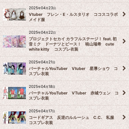
2025
04
23
年
月
日
Vtuber フレン・E・ルスタリオ ココスコラボ
メイド服
2025
04
22
年
月
日
プロジェクトセカイ カラフルステージ！ feat. 初
音ミク ドーナツとピース！ 暁山瑞希 cute
white kitty コスプレ衣装
2025
04
21
年
月
日
バーチャルYouTuber Vtuber 星導ショウ コ
スプレ衣装
2025
04
18
年
月
日
バーチャルYouTuber VTuber 赤城ウェン コ
スプレ衣装
2025
04
17
年
月
日
コードギアス 反逆のルルーシュ C.C. 私服
コスプレ衣装