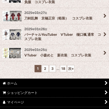
負服 コスプレ衣装
2025
03
27
年
月
日
刀剣乱舞 京極正宗（軽装） コスプレ衣装
2025
03
26
年
月
日
バーチャルYouTuber VTuber 樋口楓 通常 コ
スプレ衣装
2025
03
25
年
月
日
VTuber 小森めと 新衣装 コスプレ衣装
1
2
3
...
18
次
»
ホーム
ショッピングカート
マイページ