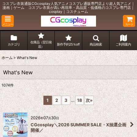
コスプレ衣装通販CGcosplay人気アニメコスプレ通販専門店より超人気アニメ｜
漫画｜ゲーム コスプレ衣装が高い再現率・高品質・低価格のコスプレ専門店｜
cosplay｜コスチューム
メニュー
カート
在庫品（翌日発
カテゴリ
新作予約25％off
商品検索
ご利用案内
送）
ホーム
>
What's New
What's New
1074
件
1
2
3
...
18
次
»
2026
07
30
年
月
日
CGcosplay＼2026 SUMMER SALE・X抽選企画
開催／