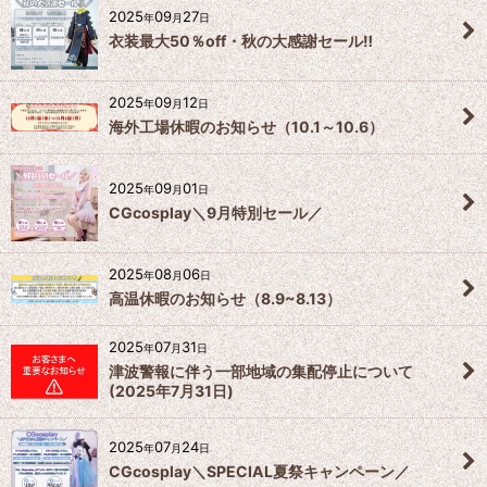
2025
09
27
年
月
日
衣装最大50％off・秋の大感謝セール‼️
2025
09
12
年
月
日
海外工場休暇のお知らせ（10.1～10.6）
2025
09
01
年
月
日
CGcosplay＼9月特別セール／
2025
08
06
年
月
日
高温休暇のお知らせ（8.9~8.13）
2025
07
31
年
月
日
津波警報に伴う一部地域の集配停止について
(2025年7月31日)
2025
07
24
年
月
日
CGcosplay＼SPECIAL夏祭キャンペーン／