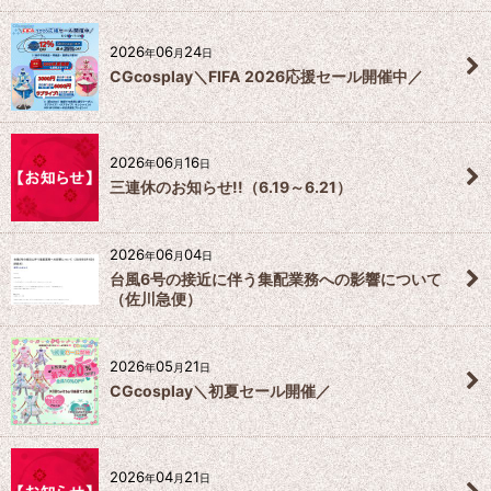
2026
06
24
年
月
日
CGcosplay＼FIFA 2026応援セール開催中／
2026
06
16
年
月
日
三連休のお知らせ!!（6.19～6.21）
2026
06
04
年
月
日
台風6号の接近に伴う集配業務への影響について
（佐川急便）
2026
05
21
年
月
日
CGcosplay＼初夏セール開催／
2026
04
21
年
月
日