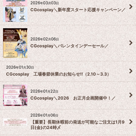
2026
03
03
年
月
日
CGcosplay＼新年度スタート応援キャンペーン／
2026
02
06
年
月
日
CGcosplay＼バレンタインデーセール／
2026
01
30
年
月
日
CGcosplay 工場春節休業のお知らせ‼️（2.10～3.3）
2026
01
22
年
月
日
CGcosplay＼2026 お正月企画開催中！／
2026
01
06
年
月
日
【重要】長期休暇前の発送が可能なご注文は1月9
日(金)の24時〆