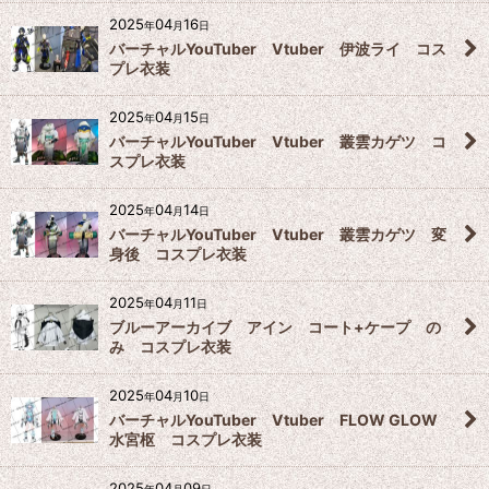
2025
04
16
年
月
日
バーチャルYouTuber Vtuber 伊波ライ コス
プレ衣装
2025
04
15
年
月
日
バーチャルYouTuber Vtuber 叢雲カゲツ コ
スプレ衣装
2025
04
14
年
月
日
バーチャルYouTuber Vtuber 叢雲カゲツ 変
身後 コスプレ衣装
2025
04
11
年
月
日
ブルーアーカイブ アイン コート+ケープ の
み コスプレ衣装
2025
04
10
年
月
日
バーチャルYouTuber Vtuber FLOW GLOW
水宮枢 コスプレ衣装
2025
04
09