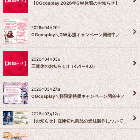
【CGcosplay 2026年GW休暇のお知らせ】
2026
04
20
年
月
日
CGcosplay＼GW応援キャンペーン開催中／
2026
04
03
年
月
日
三連休のお知らせ!!（4.4～4.6）
2026
03
27
年
月
日
CGcosplay＼桜限定特価キャンペーン開催中／
2026
03
12
年
月
日
【お知らせ】在庫切れ商品の受注製作について