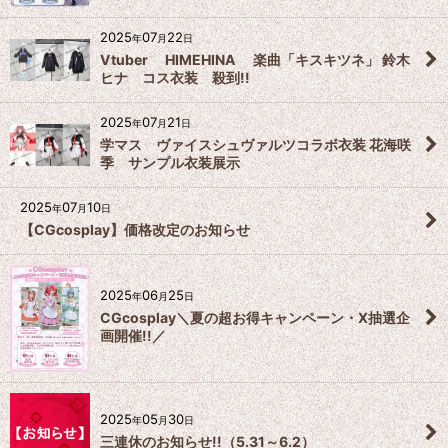
2025
07
22
年
月
日
Vtuber HIMEHINA 楽曲「キスキツネ」 鈴木
ヒナ コス衣装 殺到!!
2025
07
21
年
月
日
学マス ヴァイスシュヴァルツコラボ衣装 花海咲
季 サンプル衣装展示
2025
07
10
年
月
日
【CGcosplay】価格改定のお知らせ
2025
06
25
年
月
日
CGcosplay＼夏の超お得キャンペーン・X抽選企
画開催!!／
2025
05
30
年
月
日
三連休のお知らせ!!（5.31～6.2）