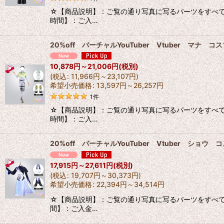
☆【商品説明】：ご覧の通り写真に写るパーツをすべて出品
時間】：ご入…
20%off バーチャルYouTuber Vtuber マナ
10,878
円
～21,006
円
(税別)
(
税込
:
11,966
円
～23,107
円
)
希望小売価格
:
13,597
円
～26,257
円
1
件
☆【商品説明】：ご覧の通り写真に写るパーツをすべて出品
時間】：ご入…
20%off バーチャルYouTuber Vtuber ショ
17,915
円
～27,611
円
(税別)
(
税込
:
19,707
円
～30,373
円
)
希望小売価格
:
22,394
円
～34,514
円
☆【商品説明】：ご覧の通り写真に写るパーツをすべて出品
間】：ご入金…