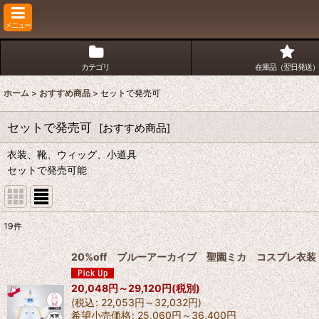
メニュー
カテゴリ
在庫品（翌日発送）
ホーム
>
おすすめ商品
>
セットで発売可
セットで発売可
[
おすすめ商品
]
衣装、靴、ウィッグ、小道具
セットで発売可能
19
件
表示数
:
20%off ブルーアーカイブ 聖園ミカ コスプレ衣
並び順
:
20,048
円
～29,120
円
(税別)
(
税込
:
22,053
円
～32,032
円
)
希望小売価格
:
25,060
円
～36,400
円