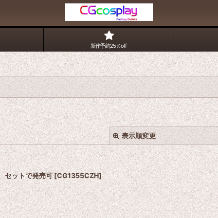
新作予約25％off
表示順変更
装 セットで発売可
[
CG1355CZH
]
絞り込む