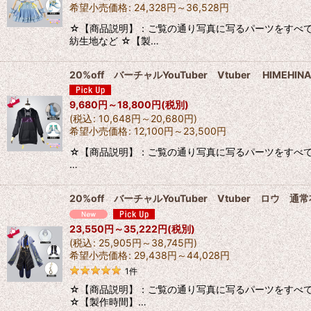
希望小売価格
:
24,328
円
～36,528
円
☆【商品説明】：ご覧の通り写真に写るパーツをすべて
紡生地など ☆【製…
20%off バーチャルYouTuber Vtuber H
9,680
円
～18,800
円
(税別)
(
税込
:
10,648
円
～20,680
円
)
希望小売価格
:
12,100
円
～23,500
円
☆【商品説明】：ご覧の通り写真に写るパーツをすべて出品
…
20%off バーチャルYouTuber Vtuber ロ
23,550
円
～35,222
円
(税別)
(
税込
:
25,905
円
～38,745
円
)
希望小売価格
:
29,438
円
～44,028
円
1
件
☆【商品説明】：ご覧の通り写真に写るパーツをすべて出品
☆【製作時間】…