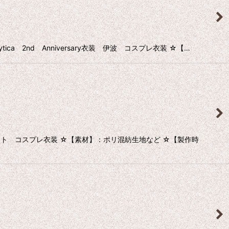
a 2nd Anniversary衣装 伊波 コスプレ衣装 ☆【…
 リト コスプレ衣装 ☆【素材】：ポリ混紡生地など ☆【製作時