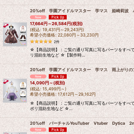
20%off 学園アイドルマスター 学マス 姫崎莉波
17,664
円
～26,584
円
(税別)
(
税込
:
19,431
円
～29,243
円
)
希望小売価格
:
22,080
円
～33,230
円
2
件
☆【商品説明】：ご覧の通り写真に写るパーツをすべて
リ混紡生地など ☆【製作時…
20%off 学園アイドルマスター 学マス 雨上がり
14,090
円
～
(税別)
(
税込
:
15,499
円
～
)
希望小売価格
:
17,612
円
～29,162
円
☆【商品説明】：ご覧の通り写真に写るパーツをすべ
ポリ混紡生地など ☆…
20%off バーチャルYouTuber Vtuber Dytic