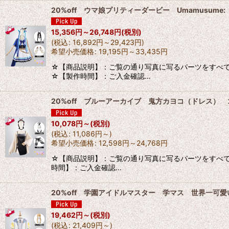
20%off ウマ娘プリティーダービー Umamusume
15,356
円
～26,748
円
(税別)
(
税込
:
16,892
円
～29,423
円
)
希望小売価格
:
19,195
円
～33,435
円
☆【商品説明】：ご覧の通り写真に写るパーツをすべて
☆【製作時間】：ご入金確認…
20%off ブルーアーカイブ 鬼方カヨコ（ドレス）
10,078
円
～
(税別)
(
税込
:
11,086
円
～
)
希望小売価格
:
12,598
円
～24,768
円
☆【商品説明】：ご覧の通り写真に写るパーツをすべて
時間】：ご入金確認…
20%off 学園アイドルマスター 学マス 世界一可
19,462
円
～
(税別)
(
税込
:
21,409
円
～
)