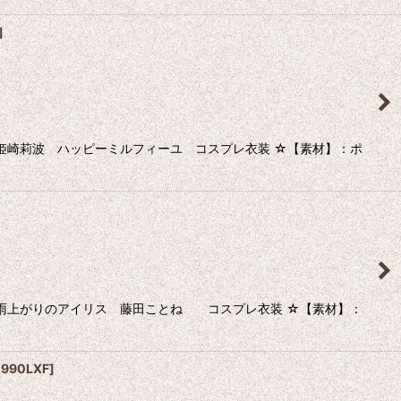
]
姫崎莉波 ハッピーミルフィーユ コスプレ衣装 ☆【素材】：ポ
 雨上がりのアイリス 藤田ことね コスプレ衣装 ☆【素材】：
990LXF
]