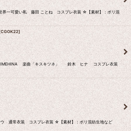
界一可愛い私 藤田 ことね コスプレ衣装 ☆【素材】：ポリ混
[
CGOK22
]
 HIMEHINA 楽曲「キスキツネ」 鈴木 ヒナ コスプレ衣装
 ロウ 通常衣装 コスプレ衣装 ☆【素材】：ポリ混紡生地など