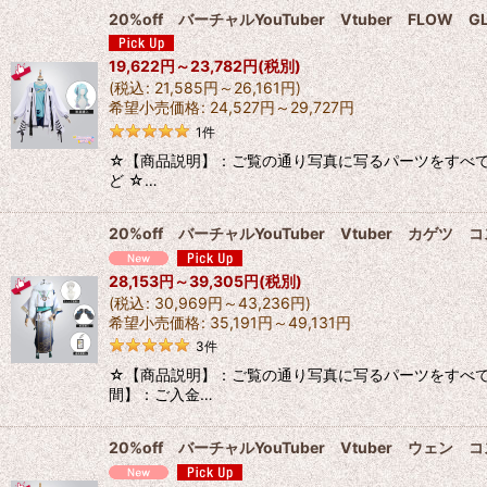
20%off バーチャルYouTuber Vtuber FL
19,622
円
～23,782
円
(税別)
(
税込
:
21,585
円
～26,161
円
)
希望小売価格
:
24,527
円
～29,727
円
1
件
☆【商品説明】：ご覧の通り写真に写るパーツをすべて出品
ど ☆…
20%off バーチャルYouTuber Vtuber カゲ
28,153
円
～39,305
円
(税別)
(
税込
:
30,969
円
～43,236
円
)
希望小売価格
:
35,191
円
～49,131
円
3
件
☆【商品説明】：ご覧の通り写真に写るパーツをすべて出品
間】：ご入金…
20%off バーチャルYouTuber Vtuber ウェ