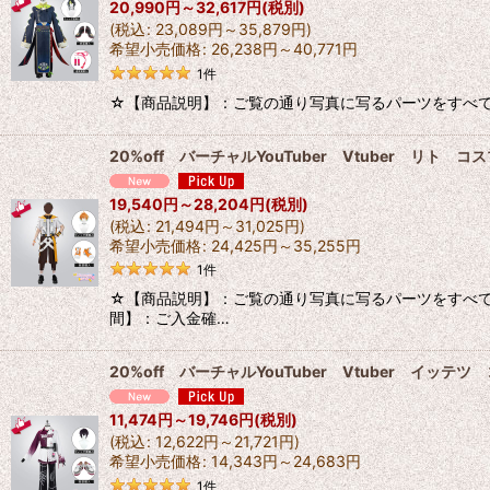
20,990
円
～32,617
円
(税別)
(
税込
:
23,089
円
～35,879
円
)
希望小売価格
:
26,238
円
～40,771
円
1
件
☆【商品説明】：ご覧の通り写真に写るパーツをすべて出品いたし
20%off バーチャルYouTuber Vtuber リト
19,540
円
～28,204
円
(税別)
(
税込
:
21,494
円
～31,025
円
)
希望小売価格
:
24,425
円
～35,255
円
1
件
☆【商品説明】：ご覧の通り写真に写るパーツをすべて出品
間】：ご入金確…
20%off バーチャルYouTuber Vtuber イッ
11,474
円
～19,746
円
(税別)
(
税込
:
12,622
円
～21,721
円
)
希望小売価格
:
14,343
円
～24,683
円
1
件