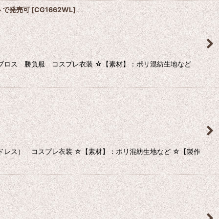
ットで発売可
[
CG1662WL
]
ブロス 勝負服 コスプレ衣装 ☆【素材】：ポリ混紡生地など
レス） コスプレ衣装 ☆【素材】：ポリ混紡生地など ☆【製作