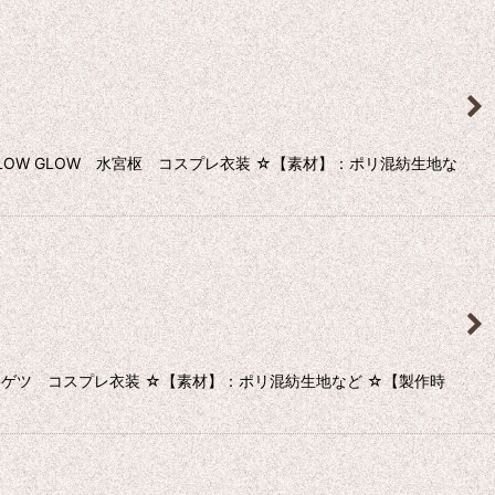
FLOW GLOW 水宮枢 コスプレ衣装 ☆【素材】：ポリ混紡生地な
 カゲツ コスプレ衣装 ☆【素材】：ポリ混紡生地など ☆【製作時