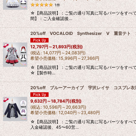
1
件
☆【商品説明】：ご覧の通り写真に写るパーツをすべて
間】：ご入金確認後…
20%off VOCALOID Synthesizer V 重
12,797
円
～21,893
円
(税別)
(
税込
:
14,077
円
～24,083
円
)
希望小売価格
:
15,996
円
～27,366
円
☆【商品説明】：ご覧の通り写真に写るパーツをすべて出品
☆【製作時…
20%off ブルーアーカイブ 宇沢レイサ コスプレ
9,632
円
～18,784
円
(税別)
(
税込
:
10,596
円
～20,663
円
)
希望小売価格
:
12,040
円
～23,480
円
☆【商品説明】：ご覧の通り写真に写るパーツをすべて
入金確認後、45〜60営…