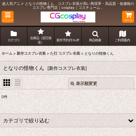
超人気アニメ となりの怪物くん コスプレ衣装が高い再現率・高品質・低価格の
コスプレ専門店｜cosplay｜コスチューム．
メニュー
カート
在庫品（翌日発
カテゴリ
新作予約25％off
商品検索
ご利用案内
送）
ホーム
>
新作コスプレ衣装
>
た行 コスプレ衣装
>
となりの怪物くん
となりの怪物くん
[
新作コスプレ衣装
]
表示順変更
閉じる
0
件
表示数
:
並び順
:
カテゴリで絞り込む
絞り込む