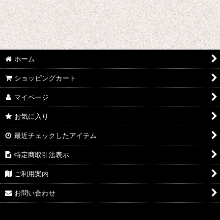
た行 コスプレ衣装 (全商品)
刀剣乱舞
デュラララ!!
ホーム
ツキウタ。
ショッピングカート
東方Projectシリーズ
マイページ
東京喰種トーキョーグール
お気に入り
超時空要塞マクロス
最近チェックしたアイテム
テラフォーマーズ
特定商取引法表示
トリニティセブン
ご利用案内
DRAMAtical Murder
お問い合わせ
テイルズオブゼスティリア