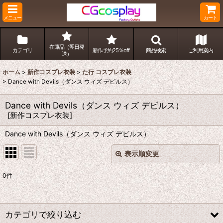
メニュー
カート
在庫品（翌日発
カテゴリ
新作予約25％off
商品検索
ご利用案内
送）
ホーム
>
新作コスプレ衣装
>
た行 コスプレ衣装
>
Dance with Devils（ダンス ウィズ デビルス）
Dance with Devils（ダンス ウィズ デビルス）
[
新作コスプレ衣装
]
Dance with Devils（ダンス ウィズ デビルス）
表示順変更
閉じる
0
件
表示数
:
並び順
:
カテゴリで絞り込む