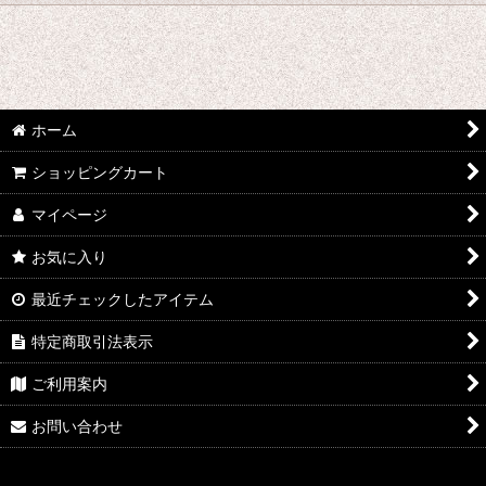
絞り込む
た行 コスプレ衣装 (全商品)
刀剣乱舞
ホーム
デュラララ!!
ショッピングカート
ツキウタ。
マイページ
東方Projectシリーズ
お気に入り
東京喰種トーキョーグール
最近チェックしたアイテム
超時空要塞マクロス
特定商取引法表示
テラフォーマーズ
ご利用案内
トリニティセブン
お問い合わせ
DRAMAtical Murder