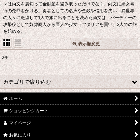
ンは尚文を裏切って全財産を盗み取っただけでなく、尚文に婦女暴
行の冤罪をかける。勇者としての名声や金銭や信用を失い、異世界
の人々に絶望して1人で旅に出ることを決めた尚文は、パーティーの
攻撃役として奴隷商人から亜人の少女ラフタリアを買い、2人での旅
を始める。
表示順変更
閉じる
0
件
表示数
:
並び順
:
カテゴリで絞り込む
絞り込む
ホーム
た行 コスプレ衣装 (全商品)
ショッピングカート
刀剣乱舞
マイページ
デュラララ!!
お気に入り
ツキウタ。