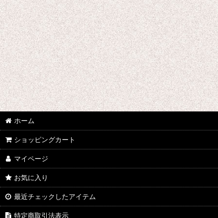
刀剣乱舞
デュラララ!!
ツキウタ。
東方Projectシリーズ
東京喰種トーキョーグール
超時空要塞マクロス
ホーム
テラフォーマーズ
ショッピングカート
トリニティセブン
マイページ
DRAMAtical Murder
お気に入り
テイルズオブゼスティリア
最近チェックしたアイテム
DIABOLIK LOVERS
特定商取引法表示