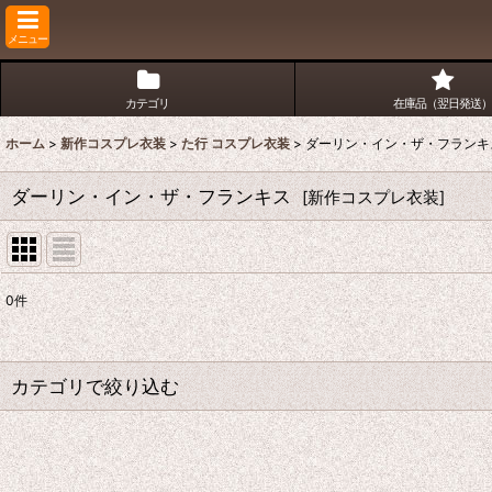
メニュー
カテゴリ
在庫品（翌日発送）
ホーム
>
新作コスプレ衣装
>
た行 コスプレ衣装
>
ダーリン・イン・ザ・フランキ
ダーリン・イン・ザ・フランキス
[
新作コスプレ衣装
]
0
件
表示数
:
並び順
:
カテゴリで絞り込む
た行 コスプレ衣装 (全商品)