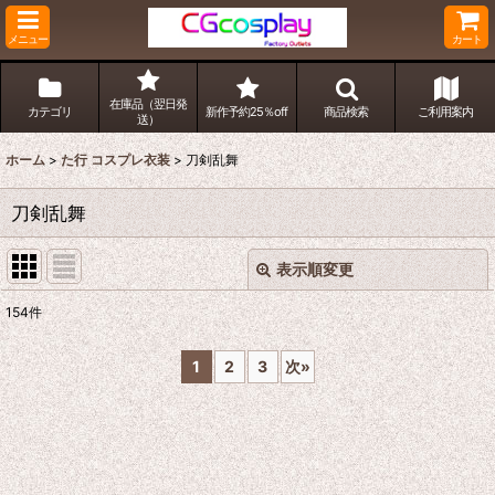
メニュー
カート
在庫品（翌日発
カテゴリ
新作予約25％off
商品検索
ご利用案内
送）
ホーム
>
た行 コスプレ衣装
>
刀剣乱舞
刀剣乱舞
表示順変更
閉じる
154
件
表示数
:
1
2
3
次
»
並び順
:
絞り込む