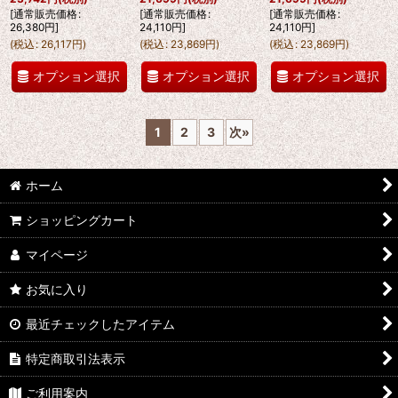
[
通常販売価格
:
[
通常販売価格
:
[
通常販売価格
:
26,380
円
]
24,110
円
]
24,110
円
]
(
税込
:
26,117
円
)
(
税込
:
23,869
円
)
(
税込
:
23,869
円
)
オプション選択
オプション選択
オプション選択
1
2
3
次
»
ホーム
ショッピングカート
マイページ
お気に入り
最近チェックしたアイテム
特定商取引法表示
ご利用案内