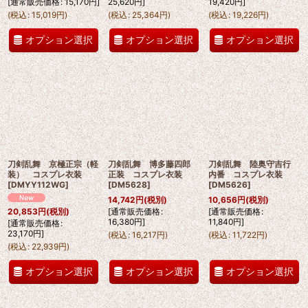
[
通常販売価格
:
15,170
円
]
25,620
円
]
19,420
円
]
(
税込
:
15,019
円
)
(
税込
:
25,364
円
)
(
税込
:
19,226
円
)
オプション選択
オプション選択
オプション選択
刀剣乱舞 京極正宗（軽
刀剣乱舞 博多藤四郎
刀剣乱舞 陸奥守吉行
装） コスプレ衣装
正装 コスプレ衣装
内番 コスプレ衣装
[
DMYY112WG
]
[
DM5628
]
[
DM5626
]
14,742
円
(税別)
10,656
円
(税別)
[
通常販売価格
:
[
通常販売価格
:
20,853
円
(税別)
16,380
円
]
11,840
円
]
[
通常販売価格
:
23,170
円
]
(
税込
:
16,217
円
)
(
税込
:
11,722
円
)
(
税込
:
22,939
円
)
オプション選択
オプション選択
オプション選択