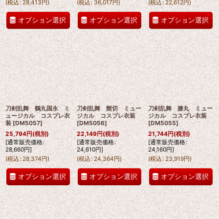
(
税込
:
28,413
円
)
(
税込
:
36,017
円
)
(
税込
:
22,612
円
)
オプション選択
オプション選択
オプション選択
刀剣乱舞 鶴丸国永 ミ
刀剣乱舞 髭切 ミュー
刀剣乱舞 膝丸 ミュー
ュージカル コスプレ衣
ジカル コスプレ衣装
ジカル コスプレ衣装
装
[
DM5057
]
[
DM5056
]
[
DM5055
]
25,794
円
(税別)
22,149
円
(税別)
21,744
円
(税別)
[
通常販売価格
:
[
通常販売価格
:
[
通常販売価格
:
28,660
円
]
24,610
円
]
24,160
円
]
(
税込
:
28,374
円
)
(
税込
:
24,364
円
)
(
税込
:
23,919
円
)
オプション選択
オプション選択
オプション選択