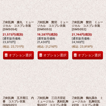
刀剣乱舞 膝丸 ミュー
刀剣乱舞 髭切 ミュー
刀剣乱舞 髭切 ミュー
ジカル コスプレ衣装
ジカル コスプレ衣装
ジカル コスプレ衣装
[
DM5054
]
[
DM5053
]
[
DM5052
]
21,573
円
(税別)
19,287
円
(税別)
21,744
円
(税別)
[
通常販売価格
:
[
通常販売価格
:
[
通常販売価格
:
23,970
円
]
21,430
円
]
24,160
円
]
(
税込
:
23,731
円
)
(
税込
:
21,216
円
)
(
税込
:
23,919
円
)
オプション選択
オプション選択
オプション選択
刀剣乱舞 五月雨江 内
刀剣乱舞 三日月宗近
刀剣乱舞 鶴丸国永 ミ
番 コスプレ衣装
ミュージカル 真剣乱舞
ュージカル 乱舞狂乱
[
DM5051
]
祭2017 コスプレ衣装
2019 コスプレ衣装