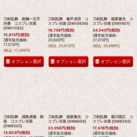
刀剣乱舞 姫鶴一文字
刀剣乱舞 亀甲貞宗 コ
刀剣乱舞 後家兼光 コ
内番 コスプレ衣装
スプレ衣装
[
DM10639
]
スプレ衣装
[
DM7457
]
[
DM11282
]
18,738
円
(税別)
24,543
円
(税別)
15,813
円
(税別)
[
通常販売価格
:
[
通常販売価格
:
[
通常販売価格
:
20,820
円
]
27,270
円
]
17,570
円
]
(
税込
:
20,612
円
)
(
税込
:
26,998
円
)
(
税込
:
17,395
円
)
オプション選択
オプション選択
オプション選択
刀剣乱舞 浦島虎徹 軽
刀剣乱舞 後家兼光 コ
刀剣乱舞 堀川国広 コ
装 コスプレ衣装
スプレ衣装
[
DM8658
]
スプレ衣装
[
DM8293
]
[
DM8503
]
23,058
円
(税別)
17,478
円
(税別)
13,653
円
(税別)
[
通常販売価格
:
[
通常販売価格
: