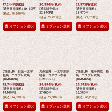
17,244
円
(税別)
20,556
円
(税別)
21,573
円
(税別)
[
通常販売価格
:
19,160
円
]
[
通常販売価格
:
[
通常販売価格
:
22,840
円
]
23,970
円
]
(
税込
:
18,969
円
)
(
税込
:
22,612
円
)
(
税込
:
23,731
円
)
オプション選択
オプション選択
オプション選択
刀剣乱舞 日光一文字
刀剣乱舞 一文字則宗
刀剣乱舞 篭手切江 軽
軽装 コスプレ衣装
軽装 コスプレ衣装
装 コスプレ衣装
[
DM5026
]
[
DM5025
]
[
DM5024
]
12,744
円
(税別)
24,894
円
(税別)
23,742
円
(税別)
[
通常販売価格
:
[
通常販売価格
:
[
通常販売価格
:
14,160
円
]
27,660
円
]
26,380
円
]
(
税込
:
14,019
円
)
(
税込
:
27,384
円
)
(
税込
:
26,117
円
)
オプション選択
オプション選択
オプション選択