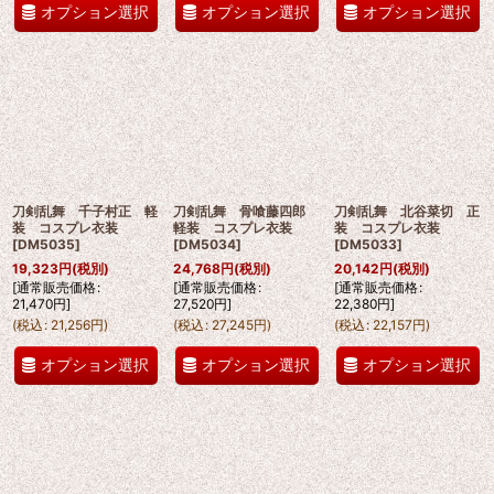
オプション選択
オプション選択
オプション選択
刀剣乱舞 千子村正 軽
刀剣乱舞 骨喰藤四郎
刀剣乱舞 北谷菜切 正
装 コスプレ衣装
軽装 コスプレ衣装
装 コスプレ衣装
[
DM5035
]
[
DM5034
]
[
DM5033
]
19,323
円
(税別)
24,768
円
(税別)
20,142
円
(税別)
[
通常販売価格
:
[
通常販売価格
:
[
通常販売価格
:
21,470
円
]
27,520
円
]
22,380
円
]
(
税込
:
21,256
円
)
(
税込
:
27,245
円
)
(
税込
:
22,157
円
)
オプション選択
オプション選択
オプション選択