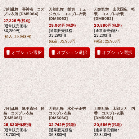
刀剣乱舞 審神者 コス
刀剣乱舞 髭切 ミュー
刀剣乱舞 山伏国広 軽
プレ衣装
[
DM5064
]
ジカル コスプレ衣装
装 コスプレ衣装
[
DM5063
]
[
DM5062
]
27,225
円
(税別)
29,961
円
(税別)
20,880
円
(税別)
[
通常販売価格
:
30,250
円
]
[
通常販売価格
:
[
通常販売価格
:
33,290
円
]
23,200
円
]
(
税込
:
29,948
円
)
(
税込
:
32,958
円
)
(
税込
:
22,968
円
)
オプション選択
オプション選択
オプション選択
刀剣乱舞 亀甲貞宗 軽
刀剣乱舞 水心子正秀
刀剣乱舞 太郎太刀 内
装 コスプレ衣装
コスプレ衣装
番 コスプレ衣装
[
DM5061
]
[
DM5060
]
[
DM5059
]
25,830
円
(税別)
32,742
円
(税別)
20,556
円
(税別)
[
通常販売価格
:
[
通常販売価格
:
[
通常販売価格
:
28,700
円
]
36,380
円
]
22,840
円
]