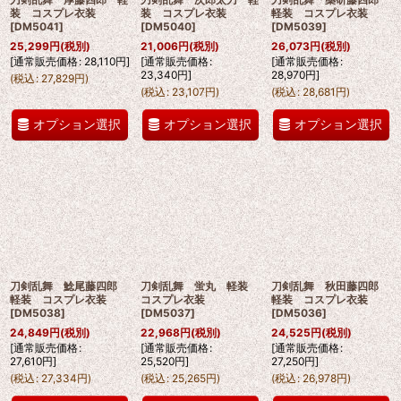
装 コスプレ衣装
装 コスプレ衣装
軽装 コスプレ衣装
[
DM5041
]
[
DM5040
]
[
DM5039
]
25,299
円
(税別)
21,006
円
(税別)
26,073
円
(税別)
[
通常販売価格
:
28,110
円
]
[
通常販売価格
:
[
通常販売価格
:
23,340
円
]
28,970
円
]
(
税込
:
27,829
円
)
(
税込
:
23,107
円
)
(
税込
:
28,681
円
)
オプション選択
オプション選択
オプション選択
刀剣乱舞 鯰尾藤四郎
刀剣乱舞 蛍丸 軽装
刀剣乱舞 秋田藤四郎
軽装 コスプレ衣装
コスプレ衣装
軽装 コスプレ衣装
[
DM5038
]
[
DM5037
]
[
DM5036
]
24,849
円
(税別)
22,968
円
(税別)
24,525
円
(税別)
[
通常販売価格
:
[
通常販売価格
:
[
通常販売価格
:
27,610
円
]
25,520
円
]
27,250
円
]
(
税込
:
27,334
円
)
(
税込
:
25,265
円
)
(
税込
:
26,978
円
)