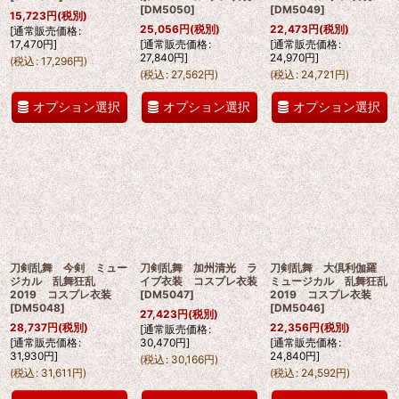
[
DM5050
]
[
DM5049
]
15,723
円
(税別)
25,056
円
(税別)
22,473
円
(税別)
[
通常販売価格
:
17,470
円
]
[
通常販売価格
:
[
通常販売価格
:
27,840
円
]
24,970
円
]
(
税込
:
17,296
円
)
(
税込
:
27,562
円
)
(
税込
:
24,721
円
)
オプション選択
オプション選択
オプション選択
刀剣乱舞 今剣 ミュー
刀剣乱舞 加州清光 ラ
刀剣乱舞 大倶利伽羅
ジカル 乱舞狂乱
イブ衣装 コスプレ衣装
ミュージカル 乱舞狂乱
2019 コスプレ衣装
[
DM5047
]
2019 コスプレ衣装
[
DM5048
]
[
DM5046
]
27,423
円
(税別)
28,737
円
(税別)
22,356
円
(税別)
[
通常販売価格
:
[
通常販売価格
:
30,470
円
]
[
通常販売価格
:
31,930
円
]
24,840
円
]
(
税込
:
30,166
円
)
(
税込
:
31,611
円
)
(
税込
:
24,592
円
)