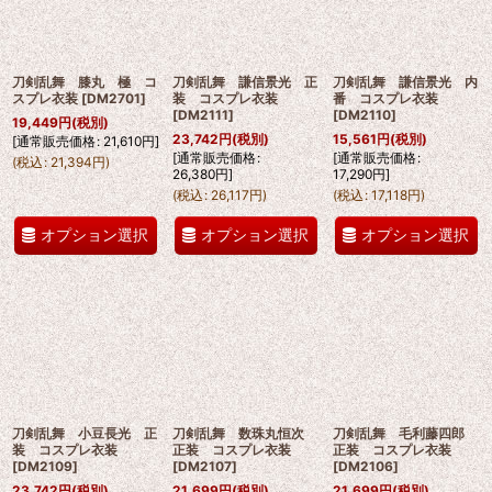
刀剣乱舞 膝丸 極 コ
刀剣乱舞 謙信景光 正
刀剣乱舞 謙信景光 内
スプレ衣装
[
DM2701
]
装 コスプレ衣装
番 コスプレ衣装
[
DM2111
]
[
DM2110
]
19,449
円
(税別)
23,742
円
(税別)
15,561
円
(税別)
[
通常販売価格
:
21,610
円
]
[
通常販売価格
:
[
通常販売価格
:
(
税込
:
21,394
円
)
26,380
円
]
17,290
円
]
(
税込
:
26,117
円
)
(
税込
:
17,118
円
)
オプション選択
オプション選択
オプション選択
刀剣乱舞 小豆長光 正
刀剣乱舞 数珠丸恒次
刀剣乱舞 毛利藤四郎
装 コスプレ衣装
正装 コスプレ衣装
正装 コスプレ衣装
[
DM2109
]
[
DM2107
]
[
DM2106
]
23,742
円
(税別)
21,699
円
(税別)
21,699
円
(税別)