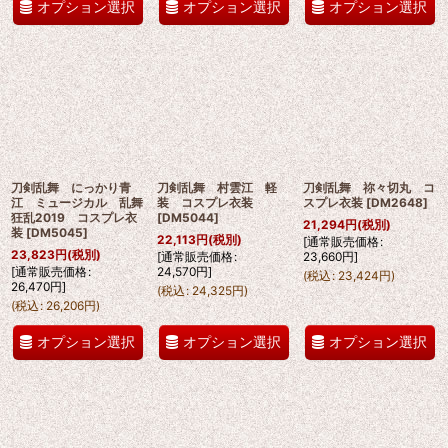
オプション選択
オプション選択
オプション選択
刀剣乱舞 にっかり青
刀剣乱舞 村雲江 軽
刀剣乱舞 祢々切丸 コ
江 ミュージカル 乱舞
装 コスプレ衣装
スプレ衣装
[
DM2648
]
狂乱2019 コスプレ衣
[
DM5044
]
21,294
円
(税別)
装
[
DM5045
]
22,113
円
(税別)
[
通常販売価格
:
23,823
円
(税別)
[
通常販売価格
:
23,660
円
]
[
通常販売価格
:
24,570
円
]
(
税込
:
23,424
円
)
26,470
円
]
(
税込
:
24,325
円
)
(
税込
:
26,206
円
)
オプション選択
オプション選択
オプション選択