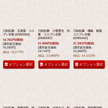
刀剣乱舞 五虎退 コス
刀剣乱舞 小竜景光 内
刀剣乱舞 鳴狐 軽装
プレ衣装
[
DM6084
]
番 コスプレ衣装
コスプレ衣装
[
DM5687
]
[
DM5042
]
14,742
円
(税別)
21,699
円
(税別)
31,392
円
(税別)
[
通常販売価格
:
16,380
円
]
[
通常販売価格
:
[
通常販売価格
:
24,110
円
]
34,880
円
]
(
税込
:
16,217
円
)
(
税込
:
23,869
円
)
(
税込
:
34,532
円
)
オプション選択
オプション選択
オプション選択
刀剣乱舞 厚藤四郎 軽
刀剣乱舞 次郎太刀 軽
刀剣乱舞 薬研藤四郎