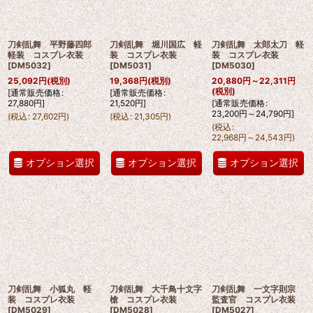
刀剣乱舞 平野藤四郎
刀剣乱舞 堀川国広 軽
刀剣乱舞 太郎太刀 軽
軽装 コスプレ衣装
装 コスプレ衣装
装 コスプレ衣装
[
DM5032
]
[
DM5031
]
[
DM5030
]
25,092
円
(税別)
19,368
円
(税別)
20,880
円
～22,311
円
(税別)
[
通常販売価格
:
[
通常販売価格
:
27,880
円
]
21,520
円
]
[
通常販売価格
:
23,200
円
～24,790
円
]
(
税込
:
27,602
円
)
(
税込
:
21,305
円
)
(
税込
:
22,968
円
～24,543
円
)
オプション選択
オプション選択
オプション選択
刀剣乱舞 小狐丸 軽
刀剣乱舞 大千鳥十文字
刀剣乱舞 一文字則宗
装 コスプレ衣装
槍 コスプレ衣装
監査官 コスプレ衣装
[
DM5029
]
[
DM5028
]
[
DM5027
]