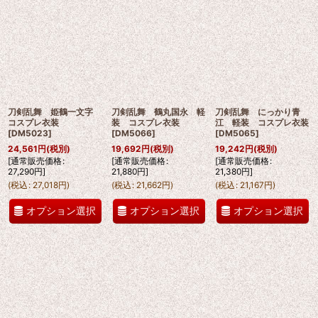
刀剣乱舞 姫鶴一文字
刀剣乱舞 鶴丸国永 軽
刀剣乱舞 にっかり青
コスプレ衣装
装 コスプレ衣装
江 軽装 コスプレ衣装
[
DM5023
]
[
DM5066
]
[
DM5065
]
24,561
円
(税別)
19,692
円
(税別)
19,242
円
(税別)
[
通常販売価格
:
[
通常販売価格
:
[
通常販売価格
:
27,290
円
]
21,880
円
]
21,380
円
]
(
税込
:
27,018
円
)
(
税込
:
21,662
円
)
(
税込
:
21,167
円
)
オプション選択
オプション選択
オプション選択