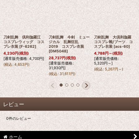
刀剣乱舞 倶利伽羅江
刀剣乱舞 今剣 ミュー
刀剣乱舞 大倶利伽羅
コスプレウィッグ コス
ジカル 乱舞狂乱
コスプレ靴/ブーツ コ
プレ衣装
[
F-6262
]
2019 コスプレ衣装
スプレ衣装
[
acs-60
]
[
DM5048
]
4,230
円
(税別)
4,788
円
～
(税別)
28,737
円
(税別)
[
通常販売価格
:
4,700
円
]
[
通常販売価格
:
[
通常販売価格
:
5,320
円
～
]
(
税込
:
4,653
円
)
31,930
円
]
(
税込
:
5,267
円
～
)
(
税込
:
31,611
円
)
レビュー
0
件のレビュー
ホーム