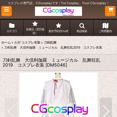
コスプレの専門店、CGcosplayです！For Cosplay、Trust CGcosplay！
メニュー
カート
在庫品（翌日発
カテゴリ
新作予約25％off
商品検索
ご利用案内
送）
ホーム
>
た行 コスプレ衣装
>
刀剣乱舞
>
刀剣乱舞 大倶利伽羅 ミュージカル 乱舞狂乱2019 コスプレ衣装
刀剣乱舞 大倶利伽羅 ミュージカル 乱舞狂乱
2019 コスプレ衣装
[
DM5046
]