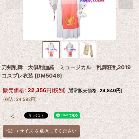
刀剣乱舞 大倶利伽羅 ミュージカル 乱舞狂乱2019
コスプレ衣装
[
DM5046
]
販売価格
:
22,356
円
(税別)
[
通常販売価格
:
24,840
円
]
(
税込
:
24,592
円
)
性別
/
サイズ
を選択してください