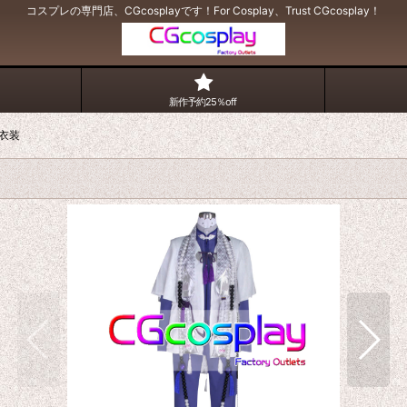
コスプレの専門店、CGcosplayです！For Cosplay、Trust CGcosplay！
新作予約25％off
衣装