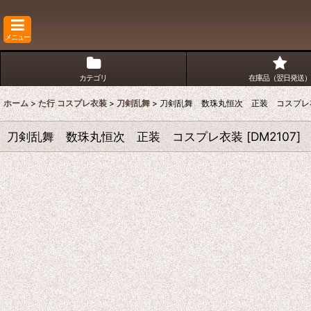
メニュー
カテゴリ
在庫品（翌日発送）
ホーム
>
た行 コスプレ衣装
>
刀剣乱舞
>
刀剣乱舞 数珠丸恒次 正装 コスプレ
刀剣乱舞 数珠丸恒次 正装 コスプレ衣装
[
DM2107
]