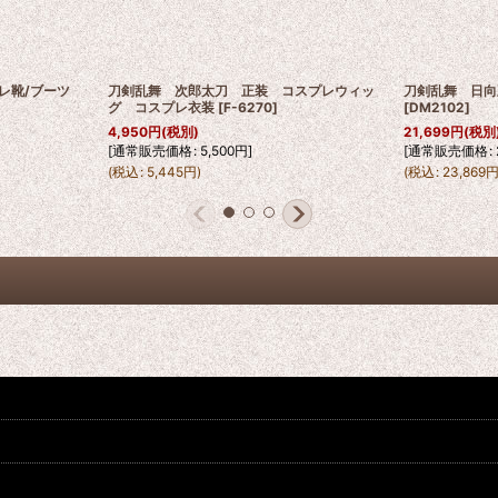
プレ靴/ブーツ
刀剣乱舞 次郎太刀 正装 コスプレウィッ
刀剣乱舞 日向
グ コスプレ衣装
[
F-6270
]
[
DM2102
]
4,950
円
(税別)
21,699
円
(税別
[
通常販売価格
:
5,500
円
]
[
通常販売価格
:
(
税込
:
5,445
円
)
(
税込
:
23,869