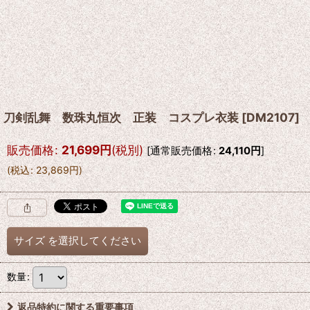
刀剣乱舞 数珠丸恒次 正装 コスプレ衣装
[
DM2107
]
販売価格
:
21,699
円
(税別)
[
通常販売価格
:
24,110
円
]
(
税込
:
23,869
円
)
サイズ
を選択してください
数量
:
返品特約に関する重要事項