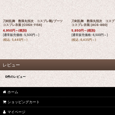
刀剣乱舞 数珠丸恒次 コスプレ靴/ブーツ
刀剣乱舞 数珠丸恒次 コス
コスプレ衣装
[
COSX-1156
]
コスプレ衣装
[
ACS-860
]
4,950
円
～
(税別)
5,850
円
～
(税別)
[
通常販売価格
:
5,500
円
～
]
[
通常販売価格
:
6,500
円
～
]
(
税込
:
5,445
円
～
)
(
税込
:
6,435
円
～
)
レビュー
0
件のレビュー
ホーム
ショッピングカート
マイページ