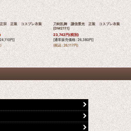
正宗 正装 コスプレ衣装
刀剣乱舞 謙信景光 正装 コスプレ衣装
[
DM2111
]
)
23,742
円
(税別)
24,110
円
]
[
通常販売価格
:
26,380
円
]
円
)
(
税込
:
26,117
円
)