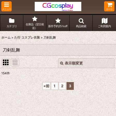
メニュー
カート
在庫品（翌日発
カテゴリ
新作予約25％off
商品検索
ご利用案内
送）
ホーム
>
た行 コスプレ衣装
>
刀剣乱舞
刀剣乱舞
表示順変更
閉じる
154
件
表示数
:
«
前
1
2
3
並び順
:
絞り込む