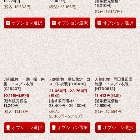
18,720
円
]
23,400
円
]
[
通常販売価格
:
16,310
円
]
(
税込
:
18,533
円
)
(
税込
:
23,166
円
)
(
税込
:
16,147
円
)
オプション選択
オプション選択
オプション選択
刀剣乱舞 一期一振 内
刀剣乱舞 歌仙兼定 コ
刀剣乱舞 同田貫正国
番 コスプレ衣装
スプレ衣装
[
C18416
]
制服 コスプレ衣装
[
C18437
]
[
HTD0612
]
21,060
円
～23,760
円
10,116
円
(税別)
(税別)
11,412
円
(税別)
[
通常販売価格
:
[
通常販売価格
:
[
通常販売価格
:
11,240
円
]
23,400
円
～26,400
円
]
12,680
円
]
(
税込
:
11,128
円
)
(
税込
:
(
税込
:
12,554
円
)
23,166
円
～26,136
円
)
オプション選択
オプション選択
オプション選択