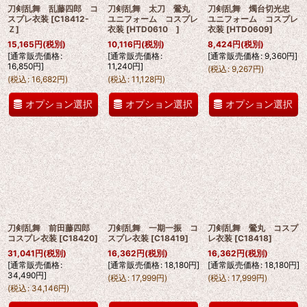
刀剣乱舞 乱藤四郎 コ
刀剣乱舞 太刀 鶯丸
刀剣乱舞 燭台切光忠
スプレ衣装
[
C18412-
ユニフォーム コスプレ
ユニフォーム コスプレ
Ｚ
]
衣装
[
HTD0610
]
衣装
[
HTD0609
]
15,165
円
(税別)
10,116
円
(税別)
8,424
円
(税別)
[
通常販売価格
:
[
通常販売価格
:
[
通常販売価格
:
9,360
円
]
16,850
円
]
11,240
円
]
(
税込
:
9,267
円
)
(
税込
:
16,682
円
)
(
税込
:
11,128
円
)
オプション選択
オプション選択
オプション選択
刀剣乱舞 前田藤四郎
刀剣乱舞 一期一振 コ
刀剣乱舞 鶯丸 コスプ
コスプレ衣装
[
C18420
]
スプレ衣装
[
C18419
]
レ衣装
[
C18418
]
31,041
円
(税別)
16,362
円
(税別)
16,362
円
(税別)
[
通常販売価格
:
[
通常販売価格
:
18,180
円
]
[
通常販売価格
:
18,180
円
]
34,490
円
]
(
税込
:
17,999
円
)
(
税込
:
17,999
円
)
(
税込
:
34,146
円
)