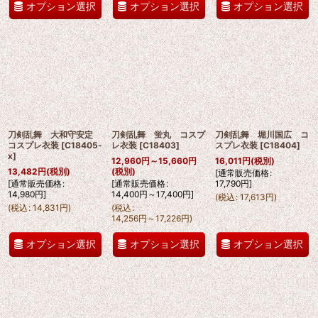
オプション選択
オプション選択
オプション選択
刀剣乱舞 大和守安定
刀剣乱舞 蛍丸 コスプ
刀剣乱舞 堀川国広 コ
コスプレ衣装
[
C18405-
レ衣装
[
C18403
]
スプレ衣装
[
C18404
]
x
]
12,960
円
～15,660
円
16,011
円
(税別)
13,482
円
(税別)
(税別)
[
通常販売価格
:
[
通常販売価格
:
[
通常販売価格
:
17,790
円
]
14,980
円
]
14,400
円
～17,400
円
]
(
税込
:
17,613
円
)
(
税込
:
14,831
円
)
(
税込
:
14,256
円
～17,226
円
)
オプション選択
オプション選択
オプション選択