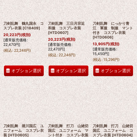
刀剣乱舞 鶴丸国永 コ
刀剣乱舞 三日月宗近
刀剣乱舞 にっかり青
スプレ衣装
[
C18409
]
和服 コスプレ衣装
江 軍服 制服 マント
[
HTD0607
]
付き コスプレ衣装
20,223
円
(税別)
[
HTD0606
]
20,223
円
(税別)
[
通常販売価格
:
13,905
円
(税別)
22,470
円
]
[
通常販売価格
:
22,470
円
]
[
通常販売価格
:
(
税込
:
22,246
円
)
15,450
円
]
(
税込
:
22,246
円
)
(
税込
:
15,296
円
)
オプション選択
オプション選択
オプション選択
刀剣乱舞 堀川国広 ユ
刀剣乱舞 打刀 山姥切
刀剣乱舞 打刀 山姥切
ニフォーム コスプレ衣
国広 ユニフォーム マ
国広 ユニフォーム コ
装
[
HTD0605
]
ント付き コスプレ衣装
スプレ衣装
[
HTD0604
]