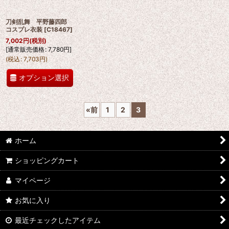
刀剣乱舞 平野藤四郎
コスプレ衣装
[
C18467
]
7,002
円
(税別)
[
通常販売価格
:
7,780
円
]
(
税込
:
7,703
円
)
オプション選択
«
前
1
2
3
ホーム
ショッピングカート
マイページ
お気に入り
最近チェックしたアイテム