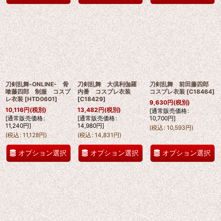
刀剣乱舞-ONLINE- 骨
刀剣乱舞 大倶利伽羅
刀剣乱舞 前田藤四郎
喰藤四郎 制服 コスプ
内番 コスプレ衣装
コスプレ衣装
[
C18464
]
レ衣装
[
HTD0601
]
[
C18429
]
9,630
円
(税別)
10,116
円
(税別)
13,482
円
(税別)
[
通常販売価格
:
[
通常販売価格
:
[
通常販売価格
:
10,700
円
]
11,240
円
]
14,980
円
]
(
税込
:
10,593
円
)
(
税込
:
11,128
円
)
(
税込
:
14,831
円
)
オプション選択
オプション選択
オプション選択