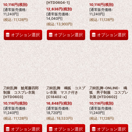
[
HTD0604-1
]
10,116
円
(税別)
10,116
円
(税別)
12,636
円
(税別)
[
通常販売価格
:
[
通常販売価格
:
11,240
円
]
[
通常販売価格
:
11,240
円
]
14,040
円
]
(
税込
:
11,128
円
)
(
税込
:
11,128
円
)
(
税込
:
13,900
円
)
オプション選択
オプション選択
オプション選択
刀剣乱舞 鯰尾藤四郎
刀剣乱舞 鳴狐 コスプ
刀剣乱舞-ONLINE- 鳴
制服 コスプレ衣装
レ衣装 マスク付き
狐 男子制服 コスプレ
[
HTD0603
]
[
C18402-x
]
衣装
[
HTD0602
]
10,116
円
(税別)
16,848
円
(税別)
10,116
円
(税別)
[
通常販売価格
:
[
通常販売価格
:
[
通常販売価格
:
11,240
円
]
18,720
円
]
11,240
円
]
(
税込
:
11,128
円
)
(
税込
:
18,533
円
)
(
税込
:
11,128
円
)
オプション選択
オプション選択
オプション選択