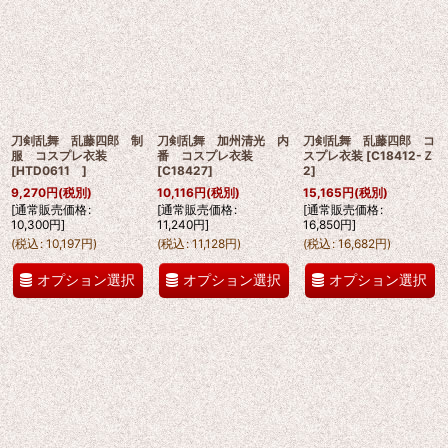
刀剣乱舞 乱藤四郎 制
刀剣乱舞 加州清光 内
刀剣乱舞 乱藤四郎 コ
服 コスプレ衣装
番 コスプレ衣装
スプレ衣装
[
C18412-Ｚ
[
HTD0611
]
[
C18427
]
2
]
9,270
円
(税別)
10,116
円
(税別)
15,165
円
(税別)
[
通常販売価格
:
[
通常販売価格
:
[
通常販売価格
:
10,300
円
]
11,240
円
]
16,850
円
]
(
税込
:
10,197
円
)
(
税込
:
11,128
円
)
(
税込
:
16,682
円
)
オプション選択
オプション選択
オプション選択