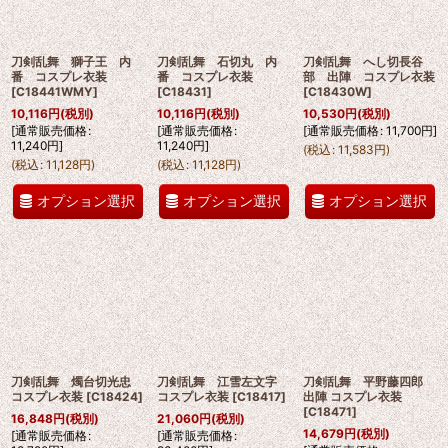
刀剣乱舞 獅子王 内
刀剣乱舞 石切丸 内
刀剣乱舞 へし切長谷
番 コスプレ衣装
番 コスプレ衣装
部 出陣 コスプレ衣装
[
C18441WMY
]
[
C18431
]
[
C18430W
]
10,116
円
(税別)
10,116
円
(税別)
10,530
円
(税別)
[
通常販売価格
:
[
通常販売価格
:
[
通常販売価格
:
11,700
円
]
11,240
円
]
11,240
円
]
(
税込
:
11,583
円
)
(
税込
:
11,128
円
)
(
税込
:
11,128
円
)
オプション選択
オプション選択
オプション選択
刀剣乱舞 燭台切光忠
刀剣乱舞 江雪左文字
刀剣乱舞 平野藤四郎
コスプレ衣装
[
C18424
]
コスプレ衣装
[
C18417
]
出陣 コスプレ衣装
[
C18471
]
16,848
円
(税別)
21,060
円
(税別)
14,679
円
(税別)
[
通常販売価格
:
[
通常販売価格
: