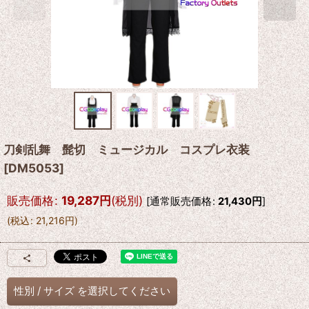
刀剣乱舞 髭切 ミュージカル コスプレ衣装
[
DM5053
]
販売価格
:
19,287
円
(税別)
[
通常販売価格
:
21,430
円
]
(
税込
:
21,216
円
)
性別
/
サイズ
を選択してください