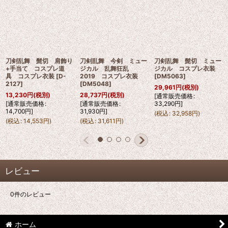
刀剣乱舞 髭切 肩飾り
刀剣乱舞 今剣 ミュー
刀剣乱舞 髭切 ミュー
+手当て コスプレ道
ジカル 乱舞狂乱
ジカル コスプレ衣装
具 コスプレ衣装
[
D-
2019 コスプレ衣装
[
DM5063
]
2127
]
[
DM5048
]
29,961
円
(税別)
13,230
円
(税別)
28,737
円
(税別)
[
通常販売価格
:
[
通常販売価格
:
[
通常販売価格
:
33,290
円
]
14,700
円
]
31,930
円
]
(
税込
:
32,958
円
)
(
税込
:
14,553
円
)
(
税込
:
31,611
円
)
レビュー
0
件のレビュー
ホーム