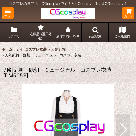
コスプレの専門店、CGcosplayです！For Cosplay、Trust CGcosplay！
メニュー
カート
在庫品（翌日発
カテゴリ
新作予約25％off
商品検索
ご利用案内
送）
ホーム
>
た行 コスプレ衣装
>
刀剣乱舞
>
刀剣乱舞 髭切 ミュージカル コスプレ衣装
刀剣乱舞 髭切 ミュージカル コスプレ衣装
[
DM5053
]