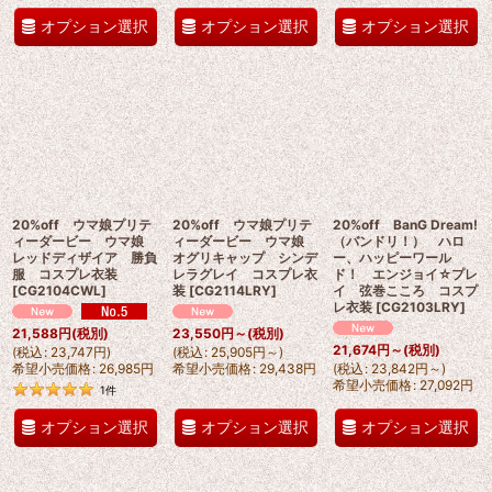
オプション選択
オプション選択
オプション選択
20%off ウマ娘プリテ
20%off ウマ娘プリテ
20%off BanG Dream!
ィーダービー ウマ娘
ィーダービー ウマ娘
（バンドリ！） ハロ
レッドディザイア 勝負
オグリキャップ シンデ
ー、ハッピーワール
服 コスプレ衣装
レラグレイ コスプレ衣
ド！ エンジョイ☆プレ
[
CG2104CWL
]
装
[
CG2114LRY
]
イ 弦巻こころ コスプ
レ衣装
[
CG2103LRY
]
21,588
円
(税別)
23,550
円
～
(税別)
21,674
円
～
(税別)
(
税込
:
23,747
円
)
(
税込
:
25,905
円
～
)
希望小売価格
:
26,985
円
希望小売価格
:
29,438
円
(
税込
:
23,842
円
～
)
希望小売価格
:
27,092
円
1
件
オプション選択
オプション選択
オプション選択