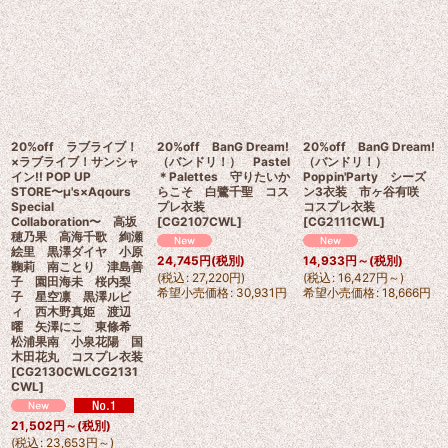
20%off ラブライブ！
20%off BanG Dream!
20%off BanG Dream!
×ラブライブ！サンシャ
（バンドリ！） Pastel
（バンドリ！）
イン!! POP UP
＊Palettes 守りたいか
Poppin'Party シーズ
STORE〜μ's×Aqours
らこそ 白鷺千聖 コス
ン3衣装 市ヶ谷有咲
Special
プレ衣装
コスプレ衣装
Collaboration〜 高坂
[
CG2107CWL
]
[
CG2111CWL
]
穂乃果 高海千歌 絢瀬
絵里 黒澤ダイヤ 小原
24,745
円
(税別)
14,933
円
～
(税別)
鞠莉 南ことり 津島善
(
税込
:
27,220
円
)
(
税込
:
16,427
円
～
)
子 園田海未 桜内梨
希望小売価格
:
30,931
円
希望小売価格
:
18,666
円
子 星空凛 黒澤ルビ
ィ 西木野真姫 渡辺
曜 矢澤にこ 東條希
松浦果南 小泉花陽 国
木田花丸 コスプレ衣装
[
CG2130CWLCG2131
CWL
]
21,502
円
～
(税別)
(
税込
:
23,653
円
～
)