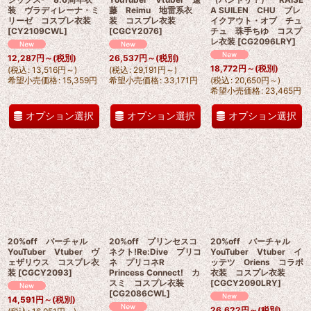
装 ヴラディレーナ・ミ
藤 Reimu 地雷系衣
A SUILEN CHU ブレ
リーゼ コスプレ衣装
装 コスプレ衣装
イクアウト・オブ チュ
[
CY2109CWL
]
[
CGCY2076
]
チュ 珠手ちゆ コスプ
レ衣装
[
CG2096LRY
]
12,287
円
～
(税別)
26,537
円
～
(税別)
18,772
円
～
(税別)
(
税込
:
13,516
円
～
)
(
税込
:
29,191
円
～
)
希望小売価格
:
15,359
円
希望小売価格
:
33,171
円
(
税込
:
20,650
円
～
)
希望小売価格
:
23,465
円
オプション選択
オプション選択
オプション選択
20%off バーチャル
20%off プリンセスコ
20%off バーチャル
YouTuber Vtuber ヴ
ネクト!Re:Dive プリコ
YouTuber Vtuber イ
ェザリウス コスプレ衣
ネ プリコネR
ッテツ Oriens コラボ
装
[
CGCY2093
]
Princess Connect! カ
衣装 コスプレ衣装
スミ コスプレ衣装
[
CGCY2090LRY
]
[
CG2086CWL
]
14,591
円
～
(税別)
26,622
円
～
(税別)