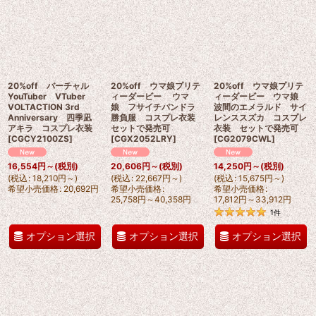
20%off バーチャル
20%off ウマ娘プリテ
20%off ウマ娘プリテ
YouTuber VTuber
ィーダービー ウマ
ィーダービー ウマ娘
VOLTACTION 3rd
娘 フサイチパンドラ
波間のエメラルド サイ
Anniversary 四季凪
勝負服 コスプレ衣装
レンススズカ コスプレ
アキラ コスプレ衣装
セットで発売可
衣装 セットで発売可
[
CGCY2100ZS
]
[
CGX2052LRY
]
[
CG2079CWL
]
16,554
円
～
(税別)
20,606
円
～
(税別)
14,250
円
～
(税別)
(
税込
:
18,210
円
～
)
(
税込
:
22,667
円
～
)
(
税込
:
15,675
円
～
)
希望小売価格
:
20,692
円
希望小売価格
:
希望小売価格
:
25,758
円
～40,358
円
17,812
円
～33,912
円
1
件
オプション選択
オプション選択
オプション選択