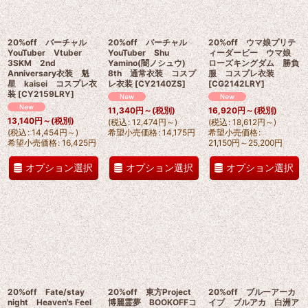
20%off バーチャル
20%off バーチャル
20%off ウマ娘プリテ
YouTuber Vtuber
YouTuber Shu
ィーダービー ウマ娘
3SKM 2nd
Yamino(闇ノシュウ)
ローズキングダム 勝負
Anniversary衣装 魁
8th 通常衣装 コスプ
服 コスプレ衣装
星 kaisei コスプレ衣
レ衣装
[
CY2140ZS
]
[
CG2142LRY
]
装
[
CY2159LRY
]
11,340
円
～
(税別)
16,920
円
～
(税別)
13,140
円
～
(税別)
(
税込
:
12,474
円
～
)
(
税込
:
18,612
円
～
)
(
税込
:
14,454
円
～
)
希望小売価格
:
14,175
円
希望小売価格
:
希望小売価格
:
16,425
円
21,150
円
～25,200
円
オプション選択
オプション選択
オプション選択
20%off Fate/stay
20%off 東方Project
20%off ブルーアーカ
night Heaven's Feel
博麗霊夢 BOOKOFFコ
イブ ブルアカ 白洲ア