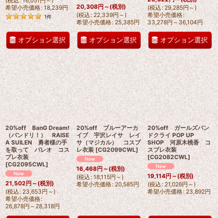
(
税込
:
16,051
円
～
)
20,308
円
～
(税別)
希望小売価格
:
18,239
円
(
税込
:
29,285
円
～
)
(
税込
:
22,339
円
～
)
希望小売価格
:
1
件
希望小売価格
:
25,385
円
33,278
円
～36,104
円
オプション選択
オプション選択
オプション選択
20%off BanG Dream!
20%off ブルーアーカ
20%off ガールズバン
（バンドリ！） RAISE
イブ 宇沢レイサ レイ
ドクライ POP UP
A SUILEN 勇者様の手
サ（マジカル） コスプ
SHOP 河原木桃香 コ
を取って パレオ コス
レ衣装
[
CG2099CWL
]
スプレ衣装
プレ衣装
[
CG2082CWL
]
[
CG2095CWL
]
16,468
円
～
(税別)
19,114
円
～
(税別)
(
税込
:
18,115
円
～
)
21,502
円
～
(税別)
希望小売価格
:
20,585
円
(
税込
:
21,026
円
～
)
(
税込
:
23,653
円
～
)
希望小売価格
:
23,892
円
希望小売価格
:
26,878
円
～28,318
円