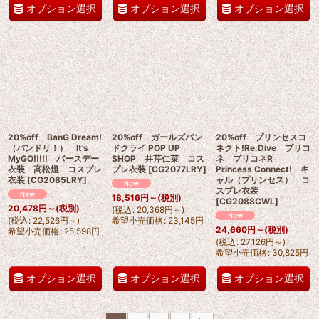
オプション選択
オプション選択
オプション選択
20%off BanG Dream!
20%off ガールズバン
20%off プリンセスコ
（バンドリ！） It's
ドクライ POP UP
ネクト!Re:Dive プリコ
MyGO!!!!! バースデー
SHOP 井芹仁菜 コス
ネ プリコネR
衣装 高松燈 コスプレ
プレ衣装
[
CG2077LRY
]
Princess Connect! キ
衣装
[
CG2085LRY
]
ャル（プリンセス） コ
スプレ衣装
18,516
円
～
(税別)
[
CG2088CWL
]
20,478
円
～
(税別)
(
税込
:
20,368
円
～
)
(
税込
:
22,526
円
～
)
希望小売価格
:
23,145
円
24,660
円
～
(税別)
希望小売価格
:
25,598
円
(
税込
:
27,126
円
～
)
希望小売価格
:
30,825
円
オプション選択
オプション選択
オプション選択