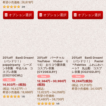
希望小売価格
:
26,878
円
3
件
オプション選択
オプション選択
オプション選択
20%off BanG Dream!
20%off バーチャル
20%off BanG Dream!
（バンドリ！）
YouTuber Vtuber り
（バンドリ！） Pastel
poppin'party シーズ
りむ おりコウ新衣装
＊Palettes ふわふわハ
ン3衣装 牛込りみ コ
コスプレ衣装
ート? 丸山彩 コスプ
スプレ衣装
[
CY2083LRY
]
レ衣装
[
CG2102LRY
]
[
CG2110CWL
]
12,384
円
～30,960
円
19,284
円
(税別)
14,933
円
～
(税別)
(税別)
(
税込
:
21,213
円
)
(
税込
:
16,427
円
～
)
(
税込
:
希望小売価格
:
24,105
円
希望小売価格
:
18,666
円
13,623
円
～34,056
円
)
希望小売価格
:
1
件
15,480
円
～38,700
円
1
件