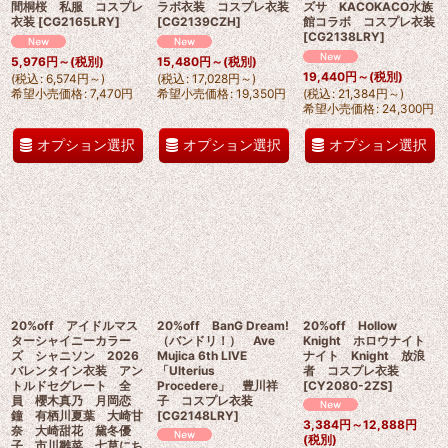
間桐桜 私服 コスプレ
ラボ衣装 コスプレ衣装
ズサ KACOKACO水族
衣装
[
CG2165LRY
]
[
CG2139CZH
]
館コラボ コスプレ衣装
[
CG2138LRY
]
5,976
円
～
(税別)
15,480
円
～
(税別)
19,440
円
～
(税別)
(
税込
:
6,574
円
～
)
(
税込
:
17,028
円
～
)
希望小売価格
:
7,470
円
希望小売価格
:
19,350
円
(
税込
:
21,384
円
～
)
希望小売価格
:
24,300
円
オプション選択
オプション選択
オプション選択
20%off アイドルマス
20%off BanG Dream!
20%off Hollow
ターシャイニーカラー
（バンドリ！） Ave
Knight ホロウナイト
ズ シャニソン 2026
Mujica 6th LIVE
ナイト Knight 放浪
バレンタイン衣装 アン
「Ulterius
者 コスプレ衣装
トルドセグレート 全
Procedere」 豊川祥
[
CY2080-2ZS
]
員 櫻木真乃 月岡恋
子 コスプレ衣装
鐘 有栖川夏葉 大崎甘
[
CG2148LRY
]
3,384
円
～12,888
円
奈 大崎甜花 黛冬優
(税別)
子 市川雛菜 七草にち