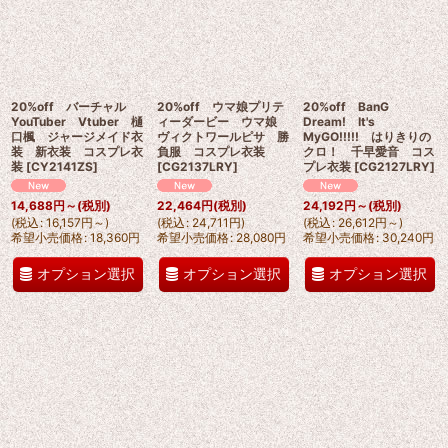
20%off バーチャル
20%off ウマ娘プリテ
20%off BanG
YouTuber Vtuber 樋
ィーダービー ウマ娘
Dream! It's
口楓 ジャージメイド衣
ヴィクトワールピサ 勝
MyGO!!!!! はりきりの
装 新衣装 コスプレ衣
負服 コスプレ衣装
クロ！ 千早愛音 コス
装
[
CY2141ZS
]
[
CG2137LRY
]
プレ衣装
[
CG2127LRY
]
14,688
円
～
(税別)
22,464
円
(税別)
24,192
円
～
(税別)
(
税込
:
16,157
円
～
)
(
税込
:
24,711
円
)
(
税込
:
26,612
円
～
)
希望小売価格
:
18,360
円
希望小売価格
:
28,080
円
希望小売価格
:
30,240
円
オプション選択
オプション選択
オプション選択