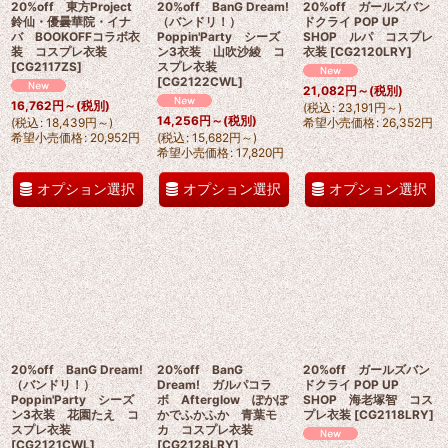
20%off 東方Project
20%off BanG Dream!
20%off ガールズバン
鈴仙・優曇華院・イナ
（バンドリ！）
ドクライ POP UP
バ BOOKOFFコラボ衣
Poppin'Party シーズ
SHOP ルパ コスプレ
装 コスプレ衣装
ン3衣装 山吹沙綾 コ
衣装
[
CG2120LRY
]
[
CG2117ZS
]
スプレ衣装
[
CG2122CWL
]
21,082
円
～
(税別)
16,762
円
～
(税別)
(
税込
:
23,191
円
～
)
14,256
円
～
(税別)
(
税込
:
18,439
円
～
)
希望小売価格
:
26,352
円
希望小売価格
:
20,952
円
(
税込
:
15,682
円
～
)
希望小売価格
:
17,820
円
オプション選択
オプション選択
オプション選択
20%off BanG Dream!
20%off BanG
20%off ガールズバン
（バンドリ！）
Dream! ガルパコラ
ドクライ POP UP
Poppin'Party シーズ
ボ Afterglow ぽかぽ
SHOP 海老塚智 コス
ン3衣装 花園たえ コ
かでふかふか 青葉モ
プレ衣装
[
CG2118LRY
]
スプレ衣装
カ コスプレ衣装
[
CG2121CWL
]
[
CG2128LRY
]