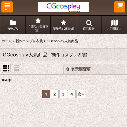
メニュー
カート
在庫品（翌日発
カテゴリ
新作予約25％off
商品検索
ご利用案内
送）
ホーム
>
新作コスプレ衣装
>
CGcosplay人気商品
CGcosplay人気商品
[
新作コスプレ衣装
]
表示順変更
閉じる
184
件
表示数
:
1
2
3
4
次
»
並び順
:
絞り込む