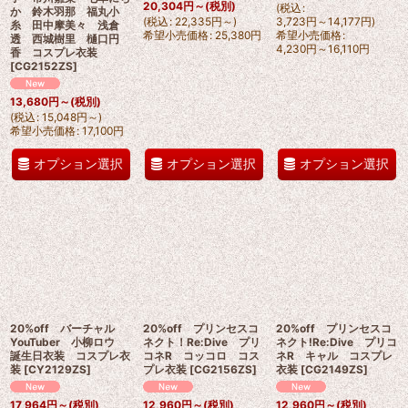
20,304
円
～
(税別)
(
税込
:
か 鈴木羽那 福丸小
(
税込
:
22,335
円
～
)
3,723
円
～14,177
円
)
糸 田中摩美々 浅倉
希望小売価格
:
25,380
円
希望小売価格
:
透 西城樹里 樋口円
4,230
円
～16,110
円
香 コスプレ衣装
[
CG2152ZS
]
13,680
円
～
(税別)
(
税込
:
15,048
円
～
)
希望小売価格
:
17,100
円
オプション選択
オプション選択
オプション選択
20%off バーチャル
20%off プリンセスコ
20%off プリンセスコ
YouTuber 小柳ロウ
ネクト！Re:Dive プリ
ネクト!Re:Dive プリコ
誕生日衣装 コスプレ衣
コネR コッコロ コス
ネR キャル コスプレ
装
[
CY2129ZS
]
プレ衣装
[
CG2156ZS
]
衣装
[
CG2149ZS
]
17,964
円
～
(税別)
12,960
円
～
(税別)
12,960
円
～
(税別)