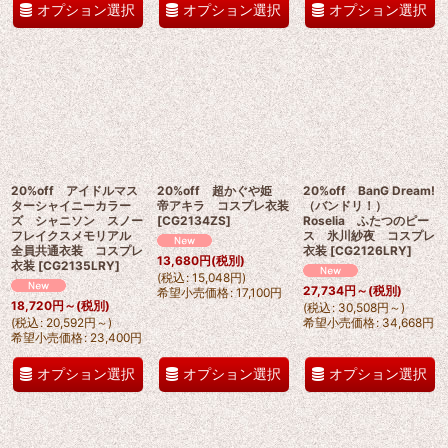
オプション選択
オプション選択
オプション選択
20%off アイドルマス
20%off 超かぐや姫
20%off BanG Dream!
ターシャイニーカラー
帝アキラ コスプレ衣装
（バンドリ！）
ズ シャニソン スノー
[
CG2134ZS
]
Roselia ふたつのピー
フレイクスメモリアル
ス 氷川紗夜 コスプレ
全員共通衣装 コスプレ
衣装
[
CG2126LRY
]
13,680
円
(税別)
衣装
[
CG2135LRY
]
(
税込
:
15,048
円
)
27,734
円
～
(税別)
希望小売価格
:
17,100
円
18,720
円
～
(税別)
(
税込
:
30,508
円
～
)
(
税込
:
20,592
円
～
)
希望小売価格
:
34,668
円
希望小売価格
:
23,400
円
オプション選択
オプション選択
オプション選択