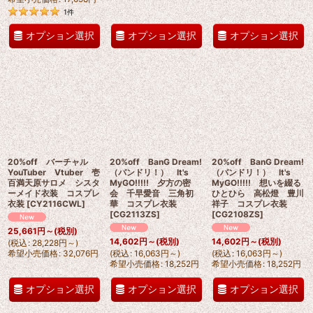
1
件
オプション選択
オプション選択
オプション選択
20%off バーチャル
20%off BanG Dream!
20%off BanG Dream!
YouTuber Vtuber 壱
（バンドリ！） It's
（バンドリ！） It's
百満天原サロメ シスタ
MyGO!!!!! 夕方の密
MyGO!!!!! 想いを綴る
ーメイド衣装 コスプレ
会 千早愛音 三角初
ひとひら 高松燈 豊川
衣装
[
CY2116CWL
]
華 コスプレ衣装
祥子 コスプレ衣装
[
CG2113ZS
]
[
CG2108ZS
]
25,661
円
～
(税別)
14,602
円
～
(税別)
14,602
円
～
(税別)
(
税込
:
28,228
円
～
)
希望小売価格
:
32,076
円
(
税込
:
16,063
円
～
)
(
税込
:
16,063
円
～
)
希望小売価格
:
18,252
円
希望小売価格
:
18,252
円
オプション選択
オプション選択
オプション選択