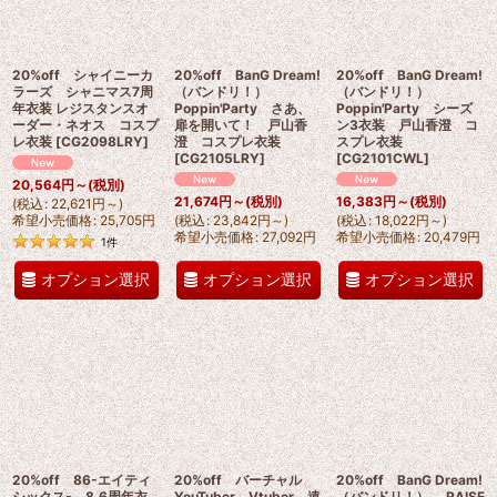
20%off シャイニーカ
20%off BanG Dream!
20%off BanG Dream!
ラーズ シャニマス7周
（バンドリ！）
（バンドリ！）
年衣装 レジスタンスオ
Poppin'Party さあ、
Poppin'Party シーズ
ーダー・ネオス コスプ
扉を開いて！ 戸山香
ン3衣装 戸山香澄 コ
レ衣装
[
CG2098LRY
]
澄 コスプレ衣装
スプレ衣装
[
CG2105LRY
]
[
CG2101CWL
]
20,564
円
～
(税別)
21,674
円
～
(税別)
16,383
円
～
(税別)
(
税込
:
22,621
円
～
)
希望小売価格
:
25,705
円
(
税込
:
23,842
円
～
)
(
税込
:
18,022
円
～
)
希望小売価格
:
27,092
円
希望小売価格
:
20,479
円
1
件
オプション選択
オプション選択
オプション選択
20%off 86-エイティ
20%off バーチャル
20%off BanG Dream!
シックス- 8.6周年衣
YouTuber Vtuber 遠
（バンドリ！） RAISE