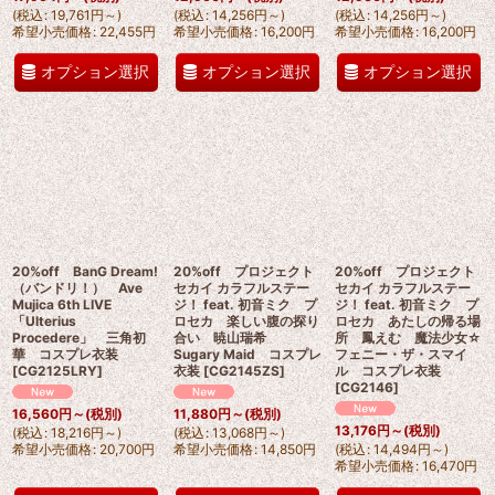
(
税込
:
19,761
円
～
)
(
税込
:
14,256
円
～
)
(
税込
:
14,256
円
～
)
希望小売価格
:
22,455
円
希望小売価格
:
16,200
円
希望小売価格
:
16,200
円
オプション選択
オプション選択
オプション選択
20%off BanG Dream!
20%off プロジェクト
20%off プロジェクト
（バンドリ！） Ave
セカイ カラフルステー
セカイ カラフルステー
Mujica 6th LIVE
ジ！ feat. 初音ミク プ
ジ！ feat. 初音ミク プ
「Ulterius
ロセカ 楽しい腹の探り
ロセカ あたしの帰る場
Procedere」 三角初
合い 暁山瑞希
所 鳳えむ 魔法少女☆
華 コスプレ衣装
Sugary Maid コスプレ
フェニー・ザ・スマイ
[
CG2125LRY
]
衣装
[
CG2145ZS
]
ル コスプレ衣装
[
CG2146
]
16,560
円
～
(税別)
11,880
円
～
(税別)
13,176
円
～
(税別)
(
税込
:
18,216
円
～
)
(
税込
:
13,068
円
～
)
希望小売価格
:
20,700
円
希望小売価格
:
14,850
円
(
税込
:
14,494
円
～
)
希望小売価格
:
16,470
円