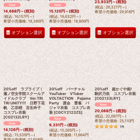
23,933
円
～
(税別)
(
税込
:
26,327
円
～
)
14,688
円
～
(税別)
15,120
円
～
(税別)
希望小売価格
:
29,916
円
(
税込
:
16,157
円
～
)
(
税込
:
16,632
円
～
)
希望小売価格
:
18,360
円
希望小売価格
:
18,900
円
オプション選択
オプション選択
オプション選択
20%off ラブライブ！
20%off バーチャル
20%off 超かぐや姫!
蓮ノ空女学院スクールア
YouTuber VTuber
駒沢乃依 コスプレ衣装
イドルクラブ Ver.TRI
VOLTACTION Pajama
[
CG2133LRY
]
TRI UNITY!!! 日野下花
Party 渡会 雲雀 パ
帆 乙宗梢 百生吟子
ジャマ衣装 コスプレ衣
20,088
円
～
(税別)
コスプレ衣装
装
[
CGCY2123ZS
]
(
税込
:
22,097
円
～
)
[
CG2132LRY
]
希望小売価格
:
25,110
円
9,331
円
～
(税別)
1
件
14,126
円
～
(税別)
(
税込
:
10,265
円
～
)
(
税込
:
15,539
円
～
)
希望小売価格
:
11,664
円
希望小売価格
:
17,658
円