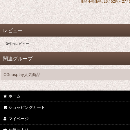
希望小売価格
:
26,452
円
～27,4
レビュー
0
件のレビュー
関連グループ
CGcosplay人気商品
ホーム
ショッピングカート
マイページ
お気に入り