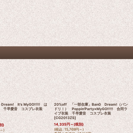
Dream! It's MyGO!!!!! は
20%off 「一部在庫」BanG Dream!（バン
 千早愛音 コスプレ衣装
ドリ！） Poppin'Party×MyGO!!!!! 合同ラ
イブ衣装 千早愛音 コスプレ衣装
[
CG2013ZS
]
14,335
円
～
(税別)
別)
(
税込
:
15,769
円
～
)
～
)