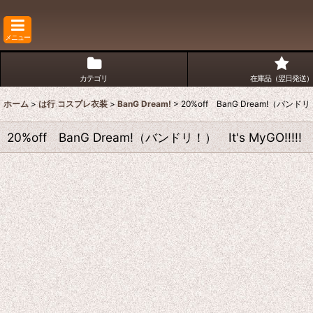
メニュー
カテゴリ
在庫品（翌日発送）
ホーム
>
は行 コスプレ衣装
>
BanG Dream!
>
20%off BanG Dream!（バン
20%off BanG Dream!（バンドリ！） It's My