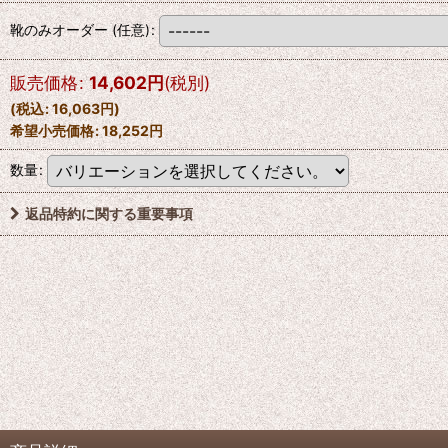
靴のみオーダー
(任意)
:
販売価格
:
14,602
円
(税別)
(
税込
:
16,063
円
)
希望小売価格
:
18,252
円
数量
:
返品特約に関する重要事項