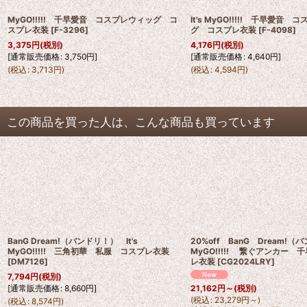
MyGO!!!!! 千早愛音 コスプレウィッグ コ
It's MyGO!!!!! 千早愛音
スプレ衣装
[
F-3296
]
グ コスプレ衣装
[
F-4098
]
3,375
円
(税別)
4,176
円
(税別)
[
通常販売価格
:
3,750
円
]
[
通常販売価格
:
4,640
円
]
(
税込
:
3,713
円
)
(
税込
:
4,594
円
)
この商品を買った人は、こんな商品も買っています
BanG Dream!（バンドリ！） It's
20%off BanG Dream!（バ
MyGO!!!!! 三角初華 私服 コスプレ衣装
MyGO!!!!! 繋ぐアンカー
[
DM7126
]
レ衣装
[
CG2024LRY
]
7,794
円
(税別)
[
通常販売価格
:
8,660
円
]
21,162
円
～
(税別)
(
税込
:
23,279
円
～
)
(
税込
:
8,574
円
)