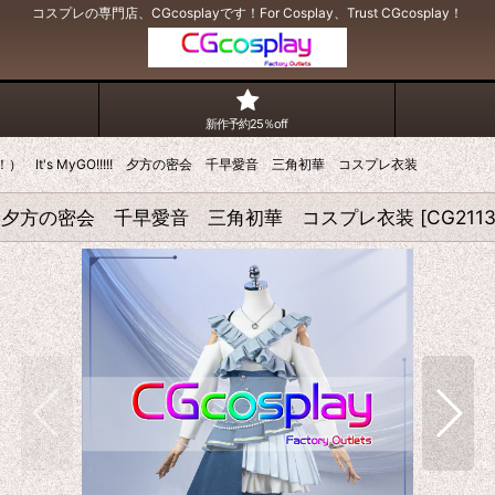
コスプレの専門店、CGcosplayです！For Cosplay、Trust CGcosplay！
新作予約25％off
ドリ！） It's MyGO!!!!! 夕方の密会 千早愛音 三角初華 コスプレ衣装
GO!!!!! 夕方の密会 千早愛音 三角初華 コスプレ衣装
[
CG211