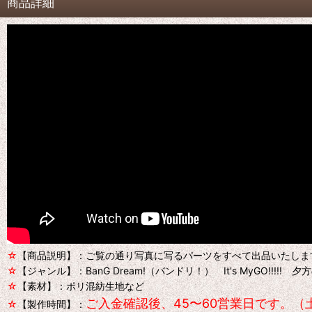
商品詳細
☆
【商品説明】：ご覧の通り写真に写るパーツをすべて出品いたしま
☆
【ジャンル】：BanG Dream!（バンドリ！） It's MyGO!!
☆
【素材】：ポリ混紡生地など
ご入金確認後、45〜60営業日です。（
☆
【製作時間】：