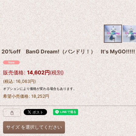
20%off BanG Dream!（バンドリ！） It's My
販売価格
:
14,602
円
(税別)
(
税込
:
16,063
円
)
オプションにより価格が変わる場合もあります。
希望小売価格
:
18,252
円
サイズ
を選択してください