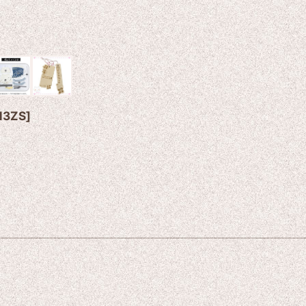
13ZS
]