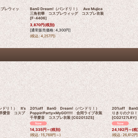
 コスプレウィッ
BanG Dream!（バンドリ！） Ave Mujica
三角初華 コスプレウィッグ コスプレ衣装
[
F-4406
]
3,870
円
(税別)
[
通常販売価格
:
4,300
円
]
(
税込
:
4,257
円
)
ンドリ！） It's
20%off BanG Dream!（バンドリ！）
20%off BanG 
 千早愛音 コスプ
Poppin'Party×MyGO!!!!! 合同ライブ衣装
りきりのクロ！
千早愛音 コスプレ衣装
[
CG2013ZS
]
[
CG2127LRY
]
14,335
円
～
(税別)
24,192
円
～
(税
(
税込
:
15,769
円
～
)
(
税込
:
26,612
円