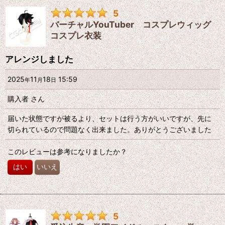
5
バーチャルYouTuber コスプレウィッグ
コスプレ衣装
アレンジしました
2025
11
18
15:59
年
月
日
購入者
さん
届いた状態ですが被るより、セットは行う方がいいですが、先に
切られているので問題なく出来ました。ありがとうございました
このレビューは参考になりましたか？
はい
いいえ
5