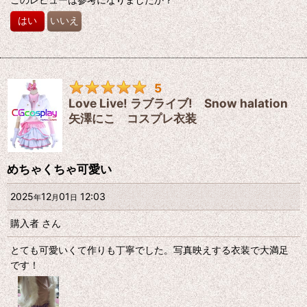
はい
いいえ
5
Love Live! ラブライブ! Snow halation
矢澤にこ コスプレ衣装
めちゃくちゃ可愛い
2025
12
01
12:03
年
月
日
購入者
さん
とても可愛いくて作りも丁寧でした。写真映えする衣装で大満足
です！