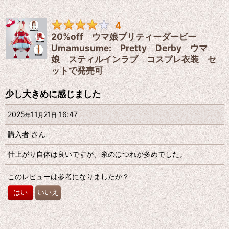
4
20%off ウマ娘プリティーダービー
Umamusume: Pretty Derby ウマ
娘 スティルインラブ コスプレ衣装 セ
ットで発売可
少し大きめに感じました
2025
11
21
16:47
年
月
日
購入者
さん
仕上がり自体は良いですが、糸のほつれが多めでした。
このレビューは参考になりましたか？
はい
いいえ