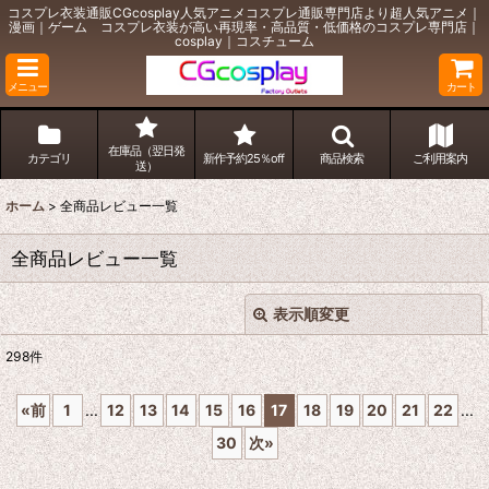
コスプレ衣装通販CGcosplay人気アニメコスプレ通販専門店より超人気アニメ｜
漫画｜ゲーム コスプレ衣装が高い再現率・高品質・低価格のコスプレ専門店｜
cosplay｜コスチューム
メニュー
カート
在庫品（翌日発
カテゴリ
新作予約25％off
商品検索
ご利用案内
送）
ホーム
>
全商品レビュー一覧
全商品レビュー一覧
表示順変更
閉じる
298
件
レビュー検索
:
«
前
1
...
12
13
14
15
16
17
18
19
20
21
22
...
期間
:
30
次
»
画像
: