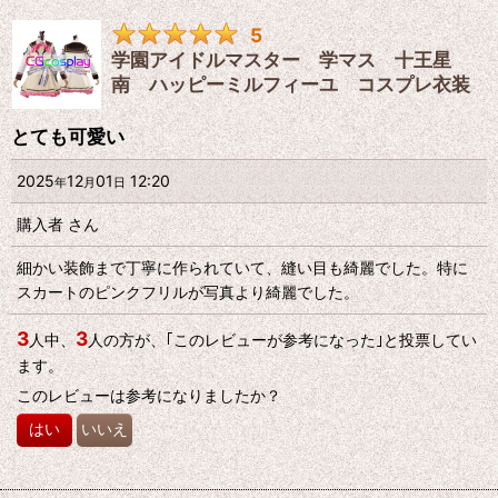
5
学園アイドルマスター 学マス 十王星
星の数
:
南 ハッピーミルフィーユ コスプレ衣装
年代
:
とても可愛い
2025
12
01
12:20
性別
:
年
月
日
購入者
さん
並び順
:
細かい装飾まで丁寧に作られていて、縫い目も綺麗でした。特に
スカートのピンクフリルが写真より綺麗でした。
絞り込む
3
3
人中、
人の方が、｢このレビューが参考になった｣と投票してい
ます。
このレビューは参考になりましたか？
はい
いいえ