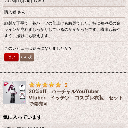
2025
11
24
17:59
年
月
日
購入者
さん
縫製が丁寧で、各パーツの仕上げも綺麗でした。特に袖や裾の金
ラインが崩れずしっかりしているのが良かったです。構造も着や
すく、撮影にも映えます。
このレビューは参考になりましたか？
はい
いいえ
5
20%off バーチャルYouTuber
Vtuber イッテツ コスプレ衣装 セット
で発売可
気に入っています