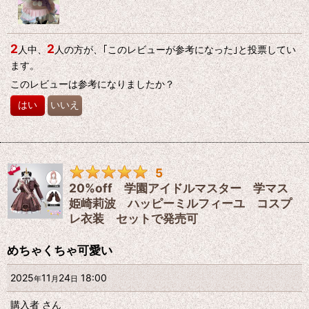
2
2
人中、
人の方が、｢このレビューが参考になった｣と投票してい
ます。
このレビューは参考になりましたか？
はい
いいえ
5
20%off 学園アイドルマスター 学マス
姫崎莉波 ハッピーミルフィーユ コスプ
レ衣装 セットで発売可
めちゃくちゃ可愛い
2025
11
24
18:00
年
月
日
購入者
さん