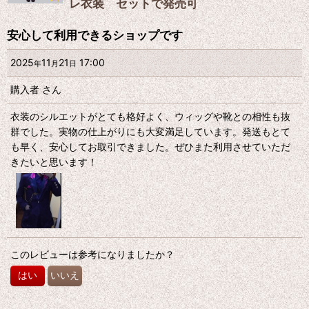
レ衣装 セットで発売可
安心して利用できるショップです
2025
11
21
17:00
年
月
日
購入者
さん
衣装のシルエットがとても格好よく、ウィッグや靴との相性も抜
群でした。実物の仕上がりにも大変満足しています。発送もとて
も早く、安心してお取引できました。ぜひまた利用させていただ
きたいと思います！
このレビューは参考になりましたか？
はい
いいえ