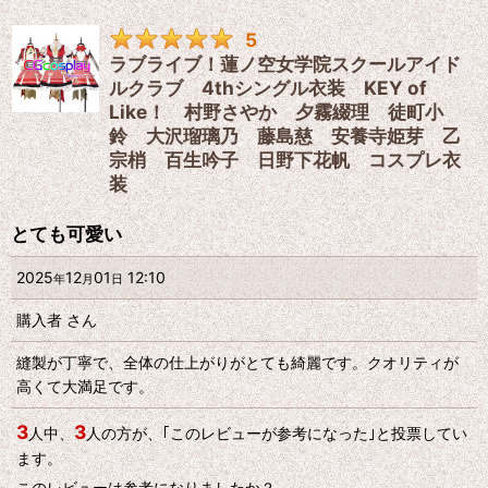
5
ラブライブ！蓮ノ空女学院スクールアイド
ルクラブ 4thシングル衣装 KEY of
Like！ 村野さやか 夕霧綴理 徒町小
鈴 大沢瑠璃乃 藤島慈 安養寺姫芽 乙
宗梢 百生吟子 日野下花帆 コスプレ衣
装
とても可愛い
2025
12
01
12:10
年
月
日
購入者
さん
縫製が丁寧で、全体の仕上がりがとても綺麗です。クオリティが
高くて大満足です。
3
3
人中、
人の方が、｢このレビューが参考になった｣と投票してい
ます。
このレビューは参考になりましたか？