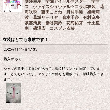
受注生産 学園アイドルマスター 学マ
ス ヴァイスシュヴァルツコラボ衣装 花
海咲季 藤田ことね 月村手毬 姫崎莉
波 葛城リーリヤ 倉本千奈 有村麻央
紫雲清夏 秦谷美鈴 花海佑芽 十王星
南 篠澤広 コスプレ衣装
衣装はとても素敵です！
2025
11
17
17:35
年
月
日
購入者
さん
シャツの背中にボタンがあって、動く時マントが固定していま
す、とてもいいです。アクリルの飾りも素敵です、単独購入でき
ます。