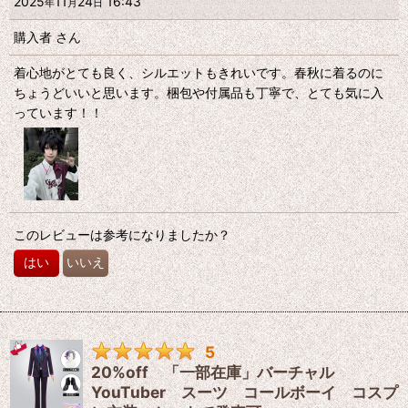
2025
11
24
16:43
年
月
日
購入者
さん
着心地がとても良く、シルエットもきれいです。春秋に着るのに
ちょうどいいと思います。梱包や付属品も丁寧で、とても気に入
っています！！
このレビューは参考になりましたか？
はい
いいえ
5
20%off 「一部在庫」バーチャル
YouTuber スーツ コールボーイ コスプ