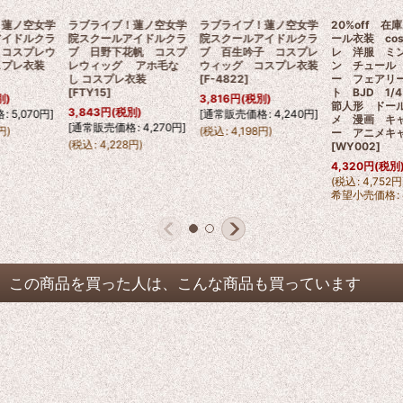
ラブライブ！蓮ノ空女学
ラブライブ！蓮ノ空女学
ラブライブ！蓮ノ空女学
院スクールアイドルクラ
院スクールアイドルクラ
院スクールアイドルクラ
ブ 乙宗梢 コスプレウ
ブ 日野下花帆 コスプ
ブ 百生吟子 コスプレ
ィッグ コスプレ衣装
レウィッグ アホ毛な
ウィッグ コスプレ衣装
[
FTY18
]
し コスプレ衣装
[
F-4822
]
[
FTY15
]
4,563
円
(税別)
3,816
円
(税別)
3,843
円
(税別)
[
通常販売価格
:
5,070
円
]
[
通常販売価格
:
4,240
円
]
[
通常販売価格
:
4,270
円
]
(
税込
:
5,020
円
)
(
税込
:
4,198
円
)
(
税込
:
4,228
円
)
この商品を買った人は、こんな商品も買っています