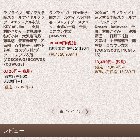
ラブライブ！蓮ノ空女学
ラブライブ! 虹ヶ咲学
20%off ラブライブ！
院スクールアイドルクラ
園スクールアイドル同好
蓮ノ空女学院スクールア
ブ 4thシングル衣装
会 5thライブ スクス
イドルクラブ
KEY of Like！ 全員
タ 永遠の一瞬 全員
Dream Believers 全
村野さやか 夕霧綴理
コスプレ衣装
員 村野さやか 夕霧
徒町小鈴 大沢瑠璃乃
[
DM5431
]
綴理 日野下花帆
藤島慈 安養寺姫芽 乙
乙宗梢 大沢瑠璃乃 藤
19,008
円
(税別)
宗梢 百生吟子 日野下
島慈 コスプレ衣装
[
通常販売価格
:
21,120
円
]
花帆 コスプレ靴/ブー
[
CG1513CG1514CG15
(
税込
:
20,909
円
)
ツ コスプレ衣装
15
]
[
ACSCGWG36CGWG3
13,490
円
～
(税別)
7CGWG38
]
(
税込
:
14,839
円
～
)
6,120
円
～
(税別)
希望小売価格
:
16,863
円
[
通常販売価格
:
6,800
円
～
]
(
税込
:
6,732
円
～
)
レビュー