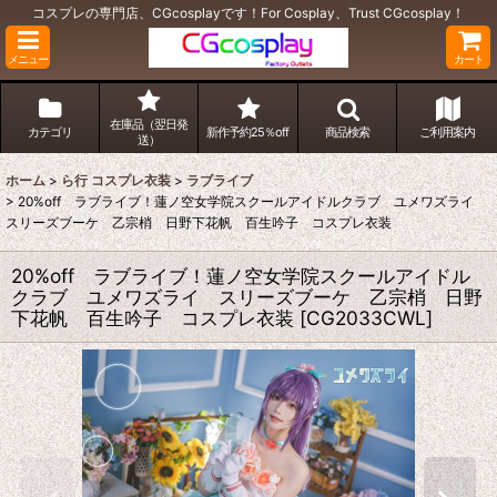
コスプレの専門店、CGcosplayです！For Cosplay、Trust CGcosplay！
メニュー
カート
在庫品（翌日発
カテゴリ
新作予約25％off
商品検索
ご利用案内
送）
ホーム
>
ら行 コスプレ衣装
>
ラブライブ
>
20%off ラブライブ！蓮ノ空女学院スクールアイドルクラブ ユメワズライ
スリーズブーケ 乙宗梢 日野下花帆 百生吟子 コスプレ衣装
20%off ラブライブ！蓮ノ空女学院スクールアイドル
クラブ ユメワズライ スリーズブーケ 乙宗梢 日野
下花帆 百生吟子 コスプレ衣装
[
CG2033CWL
]