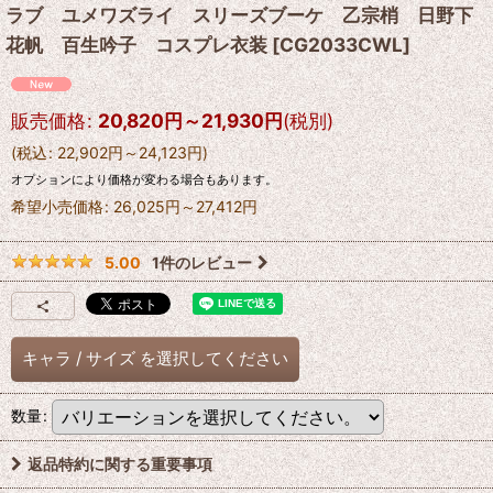
ラブ ユメワズライ スリーズブーケ 乙宗梢 日野下
花帆 百生吟子 コスプレ衣装
[
CG2033CWL
]
販売価格
:
20,820
円
～21,930
円
(税別)
(
税込
:
22,902
円
～24,123
円
)
オプションにより価格が変わる場合もあります。
希望小売価格
:
26,025
円
～27,412
円
1
件のレビュー
5.00
キャラ
/
サイズ
を選択してください
数量
:
返品特約に関する重要事項