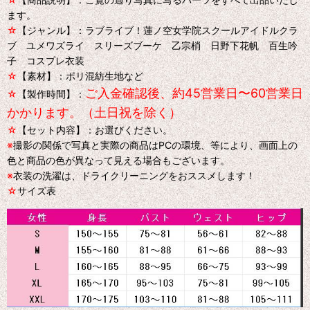
ます。
☆
【ジャンル】：ラブライブ！蓮ノ空女学院スクールアイドルクラ
ブ ユメワズライ スリーズブーケ 乙宗梢 日野下花帆 百生吟
子 コスプレ衣装
☆
【素材】：ポリ混紡生地など
ご入金確認後、約45営業日〜60営業日
☆
【製作時間】：
かかります。（土日祝を除く）
☆
【セット内容】：お選びください。
※
撮影の関係で写真と実際の商品はPCの環境、等により、画面上の
色と商品の色が異なって見える場合もございます。
※
衣装の洗濯は、ドライクリーニングをおススメします！
☆
サイズ表