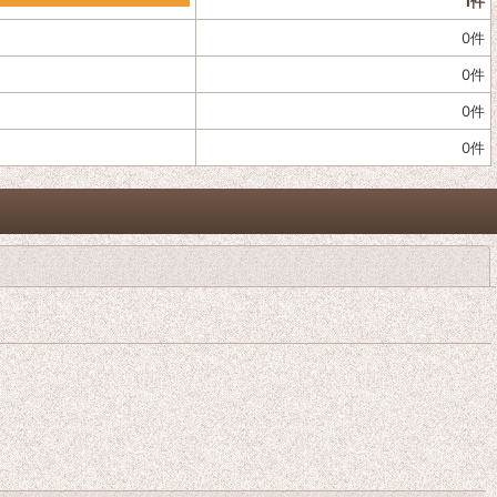
1
件
0
件
0
件
0
件
0
件
閉じる