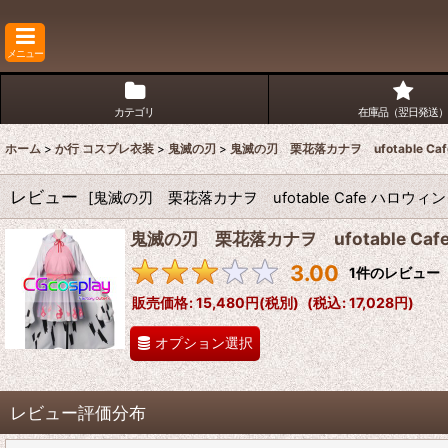
メニュー
カテゴリ
在庫品（翌日発送）
ホーム
>
か行 コスプレ衣装
>
鬼滅の刃
>
鬼滅の刃 栗花落カナヲ ufotable 
レビュー
[
鬼滅の刃 栗花落カナヲ ufotable Cafe ハロ
鬼滅の刃 栗花落カナヲ ufotable C
3.00
1
件のレビュー
販売価格
:
15,480円
(税別)
(
税込
:
17,028円
)
オプション選択
レビュー評価分布