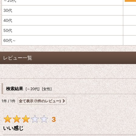
～20代
30代
40代
50代
60代～
レビュー一覧
レビュー検索
:
検索結果
[
～20代
]
[
女性
]
1
件
/
1
件
全て表示
(1件のレビュー)
期間
:
3
画像
:
いい感じ