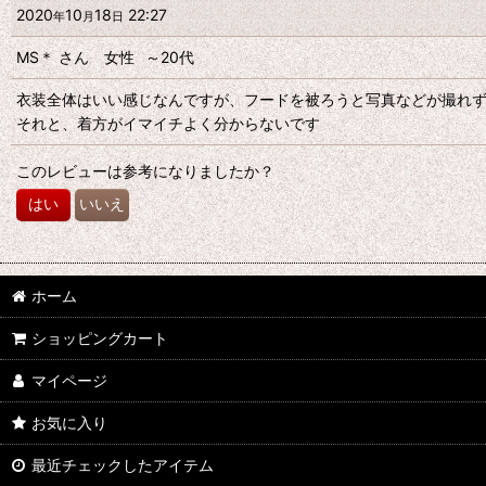
星の数
:
2020
10
18
22:27
年
月
日
MS＊
さん
女性
～20代
年代
:
衣装全体はいい感じなんですが、フードを被ろうと写真などが撮れ
それと、着方がイマイチよく分からないです
性別
:
このレビューは参考になりましたか？
並び順
:
はい
いいえ
ホーム
ショッピングカート
マイページ
お気に入り
最近チェックしたアイテム