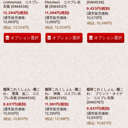
(Johnston) コスプレ
Fletcher) コスプレ衣
[
DM4536
]
衣装
[
DM4538
]
装
[
DM4537
]
9,423
円
(税別)
12,294
円
(税別)
11,394
円
(税別)
[
通常販売価格
:
[
通常販売価格
:
[
通常販売価格
:
10,470
円
]
13,660
円
]
12,660
円
]
(
税込
:
10,366
円
)
(
税込
:
13,524
円
)
(
税込
:
12,534
円
)
オプション選択
オプション選択
オプション選択
艦隊これくしょん -艦こ
艦隊これくしょん -艦こ
艦隊これくしょん -艦こ
れ- 雪風 改二 コス
れ- 神風 コスプレ衣
れ- プリンツ・オイゲ
プレ衣装
[
DM4535
]
装
[
DM3725
]
ン コスプレ衣装
[
DM3767
]
9,837
円
(税別)
11,061
円
(税別)
9,837
円
(税別)
[
通常販売価格
:
[
通常販売価格
:
10,930
円
]
12,290
円
]
[
通常販売価格
:
10,930
円
]
(
税込
:
10,821
円
)
(
税込
:
12,168
円
)
(
税込
:
10,821
円
)