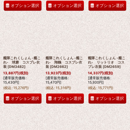
オプション選択
オプション選択
オプション選択
艦隊これくしょん -艦こ
艦隊これくしょん -艦こ
艦隊これくしょん -艦こ
れ- 球磨 コスプレ衣
れ- 翔鶴 コスプレ衣
れ- リットリオ コス
装
[
DM3482
]
装
[
DM2662
]
プレ衣装
[
DM2659
]
13,887
円
(税別)
13,923
円
(税別)
14,337
円
(税別)
[
通常販売価格
:
[
通常販売価格
:
[
通常販売価格
:
15,430
円
]
15,470
円
]
15,930
円
]
(
税込
:
15,276
円
)
(
税込
:
15,316
円
)
(
税込
:
15,771
円
)
オプション選択
オプション選択
オプション選択