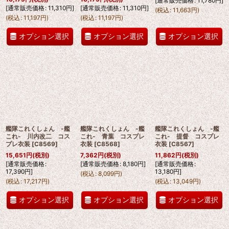
[
通常販売価格
:
11,780
円
]
[
通常販売価格
:
11,310
円
]
[
通常販売価格
:
11,310
円
]
(
税込
:
11,663
円
)
(
税込
:
11,197
円
)
(
税込
:
11,197
円
)
オプション選択
オプション選択
オプション選択
艦隊これくしょん -艦
艦隊これくしょん -艦
艦隊これくしょん -艦
これ- 川内改二 コス
これ- 青葉 コスプレ
これ- 提督 コスプレ
プレ衣装
[
C8569
]
衣装
[
C8568
]
衣装
[
C8567
]
15,651
円
(税別)
7,362
円
(税別)
11,862
円
(税別)
[
通常販売価格
:
[
通常販売価格
:
8,180
円
]
[
通常販売価格
:
17,390
円
]
13,180
円
]
(
税込
:
8,099
円
)
(
税込
:
17,217
円
)
(
税込
:
13,049
円
)
オプション選択
オプション選択
オプション選択