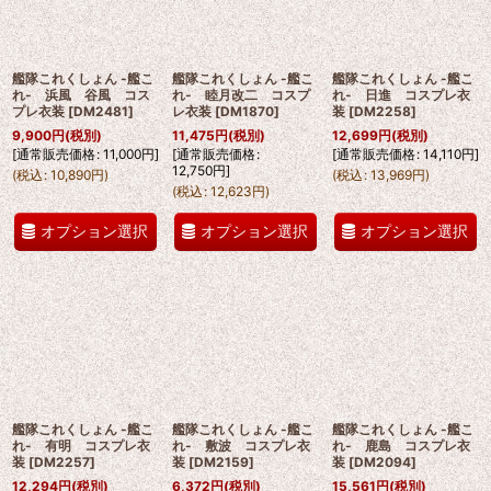
艦隊これくしょん -艦こ
艦隊これくしょん -艦こ
艦隊これくしょん -艦こ
れ- 浜風 谷風 コス
れ- 睦月改二 コスプ
れ- 日進 コスプレ衣
プレ衣装
[
DM2481
]
レ衣装
[
DM1870
]
装
[
DM2258
]
9,900
円
(税別)
11,475
円
(税別)
12,699
円
(税別)
[
通常販売価格
:
11,000
円
]
[
通常販売価格
:
[
通常販売価格
:
14,110
円
]
12,750
円
]
(
税込
:
10,890
円
)
(
税込
:
13,969
円
)
(
税込
:
12,623
円
)
オプション選択
オプション選択
オプション選択
艦隊これくしょん -艦こ
艦隊これくしょん -艦こ
艦隊これくしょん -艦こ
れ- 有明 コスプレ衣
れ- 敷波 コスプレ衣
れ- 鹿島 コスプレ衣
装
[
DM2257
]
装
[
DM2159
]
装
[
DM2094
]
12,294
円
(税別)
6,372
円
(税別)
15,561
円
(税別)