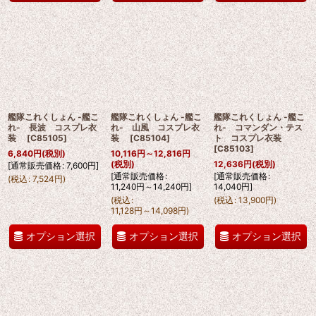
艦隊これくしょん -艦こ
艦隊これくしょん -艦こ
艦隊これくしょん -艦こ
れ- 長波 コスプレ衣
れ- 山風 コスプレ衣
れ- コマンダン・テス
装
[
C85105
]
装
[
C85104
]
ト コスプレ衣装
[
C85103
]
6,840
円
(税別)
10,116
円
～12,816
円
(税別)
12,636
円
(税別)
[
通常販売価格
:
7,600
円
]
[
通常販売価格
:
[
通常販売価格
:
(
税込
:
7,524
円
)
11,240
円
～14,240
円
]
14,040
円
]
(
税込
:
(
税込
:
13,900
円
)
11,128
円
～14,098
円
)
オプション選択
オプション選択
オプション選択