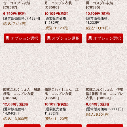
古 コスプレ衣装
月 コスプレ衣装
風 コスプレ衣装
[
C8587
]
[
C8586
]
[
C8585
]
6,740
円
(税別)
10,109
円
(税別)
10,109
円
(税別)
[
通常販売価格
:
7,488
円
]
[
通常販売価格
:
[
通常販売価格
:
11,232
円
]
11,232
円
]
(
税込
:
7,414
円
)
(
税込
:
11,120
円
)
(
税込
:
11,120
円
)
オプション選択
オプション選択
オプション選択
艦隊これくしょん 離島
艦隊これくしょん 江
艦隊これくしょん 伊勢
棲鬼 コスプレ衣装
風 コスプレ衣装
型2番艦 日向 コスプレ
[
C8584
]
[
C8583
]
衣装
[
C8581
]
12,636
円
(税別)
10,109
円
(税別)
8,640
円
(税別)
[
通常販売価格
:
[
通常販売価格
:
[
通常販売価格
:
9,600
円
]
14,040
円
]
11,232
円
]
(
税込
:
9,504
円
)
(
税込
:
13,900
円
)
(
税込
:
11,120
円
)