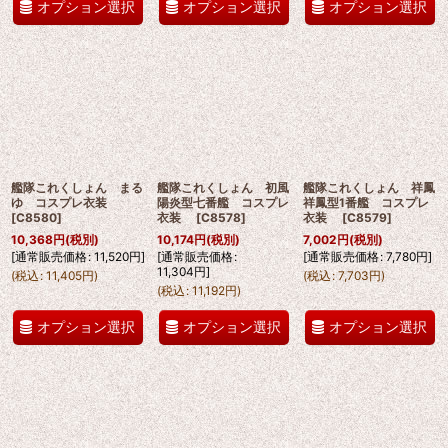
オプション選択
オプション選択
オプション選択
艦隊これくしょん まる
艦隊これくしょん 初風
艦隊これくしょん 祥鳳
ゆ コスプレ衣装
陽炎型七番艦 コスプレ
祥鳳型1番艦 コスプレ
[
C8580
]
衣装
[
C8578
]
衣装
[
C8579
]
10,368
円
(税別)
10,174
円
(税別)
7,002
円
(税別)
[
通常販売価格
:
11,520
円
]
[
通常販売価格
:
[
通常販売価格
:
7,780
円
]
11,304
円
]
(
税込
:
11,405
円
)
(
税込
:
7,703
円
)
(
税込
:
11,192
円
)
オプション選択
オプション選択
オプション選択