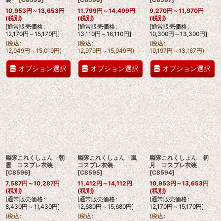
10,953
円
～13,653
円
11,799
円
～14,499
円
9,270
円
～11,970
円
(税別)
(税別)
(税別)
[
通常販売価格
:
[
通常販売価格
:
[
通常販売価格
:
12,170
円
～15,170
円
]
13,110
円
～16,110
円
]
10,300
円
～13,300
円
]
(
税込
:
(
税込
:
(
税込
:
12,049
円
～15,019
円
)
12,979
円
～15,949
円
)
10,197
円
～13,167
円
)
オプション選択
オプション選択
オプション選択
艦隊これくしょん 朝
艦隊これくしょん 嵐
艦隊これくしょん 初
雲 コスプレ衣装
コスプレ衣装
月 コスプレ衣装
[
C8596
]
[
C8595
]
[
C8594
]
7,587
円
～10,287
円
11,412
円
～14,112
円
10,953
円
～13,653
円
(税別)
(税別)
(税別)
[
通常販売価格
:
[
通常販売価格
:
[
通常販売価格
:
8,430
円
～11,430
円
]
12,680
円
～15,680
円
]
12,170
円
～15,170
円
]
(
税込
:
(
税込
:
(
税込
: