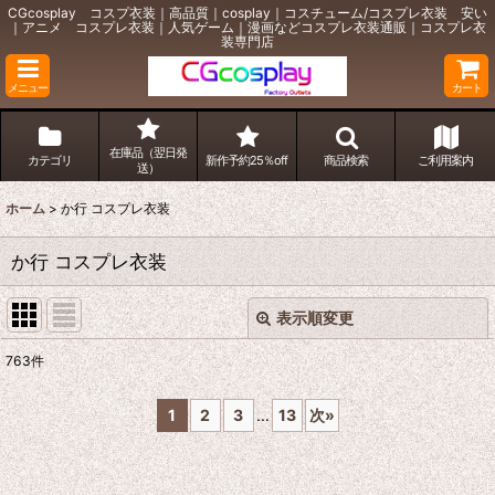
CGcosplay コスプ衣装｜高品質｜cosplay｜コスチューム/コスプレ衣装 安い
｜アニメ コスプレ衣装｜人気ゲーム｜漫画などコスプレ衣装通販｜コスプレ衣
装専門店
メニュー
カート
在庫品（翌日発
カテゴリ
新作予約25％off
商品検索
ご利用案内
送）
ホーム
>
か行 コスプレ衣装
か行 コスプレ衣装
表示順変更
閉じる
763
件
サブカテゴリ
:
1
2
3
...
13
次
»
表示数
: