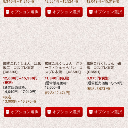
8,346
円
～11,316
円
)
12,554
円
～15,524
円
)
12,049
円
～15,019
円
)
オプション選択
オプション選択
オプション選択
艦隊これくしょん 江風
艦隊これくしょん グラ
艦隊これくしょん 磯
改二 コスプレ衣装
ーフ・ツェッペリン コ
風 コスプレ衣装
[
C8593
]
スプレ衣装
[
C8592
]
[
C8591
]
12,636
円
～15,336
円
11,340
円
(税別)
6,975
円
(税別)
(税別)
[
通常販売価格
:
[
通常販売価格
:
7,750
円
]
[
通常販売価格
:
12,600
円
]
(
税込
:
7,673
円
)
14,040
円
～17,040
円
]
(
税込
:
12,474
円
)
(
税込
:
13,900
円
～16,870
円
)
オプション選択
オプション選択
オプション選択