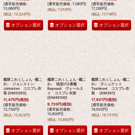
[
通常販売価格
:
[
通常販売価格
:
7,080
円
]
[
通常販売価格
:
13,660
円
]
17,290
円
]
(
税込
:
7,010
円
)
(
税込
:
13,524
円
)
(
税込
:
17,118
円
)
オプション選択
オプション選択
オプション選択
艦隊これくしょん -艦こ
艦隊これくしょん -艦こ
艦隊これくしょん -艦こ
れ- ジョンストン
れ- 暁型の2番艦
れ- タシュケント
Johnston コスプレ衣
Верный ヴェールヌ
Tashkent コスプレ衣
装
[
DM2093
]
イ コスプレ衣装
装
[
DM361
]
[
DM493W
]
11,475
円
(税別)
17,937
円
(税別)
9,720
円
(税別)
[
通常販売価格
:
[
通常販売価格
:
12,750
円
]
[
通常販売価格
:
19,930
円
]
10,800
円
]
(
税込
:
12,623
円
)
(
税込
:
19,731
円
)
(
税込
:
10,692
円
)
オプション選択
オプション選択
オプション選択