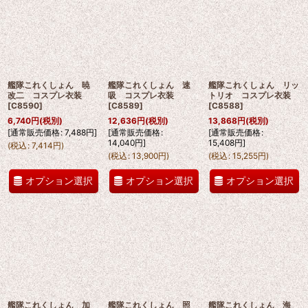
艦隊これくしょん 暁
艦隊これくしょん 速
艦隊これくしょん リッ
改二 コスプレ衣装
吸 コスプレ衣装
トリオ コスプレ衣装
[
C8590
]
[
C8589
]
[
C8588
]
6,740
円
(税別)
12,636
円
(税別)
13,868
円
(税別)
[
通常販売価格
:
7,488
円
]
[
通常販売価格
:
[
通常販売価格
:
14,040
円
]
15,408
円
]
(
税込
:
7,414
円
)
(
税込
:
13,900
円
)
(
税込
:
15,255
円
)
オプション選択
オプション選択
オプション選択
艦隊これくしょん 加
艦隊これくしょん 照
艦隊これくしょん 海