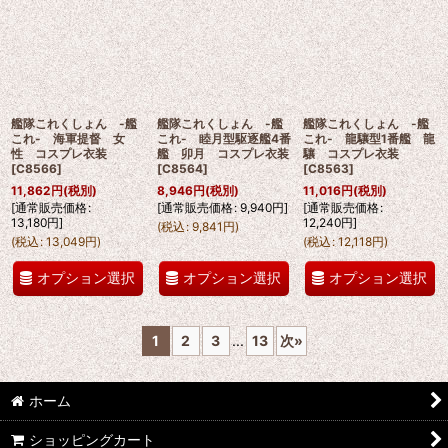
艦隊これくしょん -艦
艦隊これくしょん -艦
艦隊これくしょん -艦
これ- 海軍提督 女
これ- 睦月型駆逐艦4番
これ- 龍驤型1番艦 龍
性 コスプレ衣装
艦 卯月 コスプレ衣装
驤 コスプレ衣装
[
C8566
]
[
C8564
]
[
C8563
]
11,862
円
(税別)
8,946
円
(税別)
11,016
円
(税別)
[
通常販売価格
:
[
通常販売価格
:
9,940
円
]
[
通常販売価格
:
13,180
円
]
12,240
円
]
(
税込
:
9,841
円
)
(
税込
:
13,049
円
)
(
税込
:
12,118
円
)
オプション選択
オプション選択
オプション選択
1
2
3
...
13
次
»
ホーム
ショッピングカート