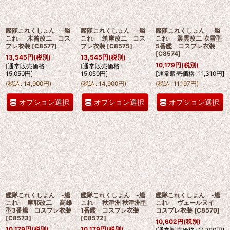
艦隊これくしょん -艦
艦隊これくしょん -艦
艦隊これくしょん -艦
これ- 木曾改二 コス
これ- 筑摩改二 コス
これ- 叢雲改二 吹雪型
プレ衣装
[
C8577
]
プレ衣装
[
C8575
]
5番艦 コスプレ衣装
[
C8574
]
13,545
円
(税別)
13,545
円
(税別)
10,179
円
(税別)
[
通常販売価格
:
[
通常販売価格
:
15,050
円
]
15,050
円
]
[
通常販売価格
:
11,310
円
]
(
税込
:
14,900
円
)
(
税込
:
14,900
円
)
(
税込
:
11,197
円
)
オプション選択
オプション選択
オプション選択
艦隊これくしょん -艦
艦隊これくしょん -艦
艦隊これくしょん -艦
これ- 摩耶改二 高雄
これ- 秋津洲 秋津洲型
これ- ヴェールヌイ
型3番艦 コスプレ衣装
1番艦 コスプレ衣装
コスプレ衣装
[
C8570
]
[
C8573
]
[
C8572
]
10,602
円
(税別)
10,179
円
(税別)
10,179
円
(税別)