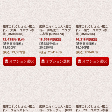
並び順
:
絞り込む
艦隊これくしょん -艦こ
艦隊これくしょん -艦こ
艦隊これくしょん -艦こ
れ- 大鳳 コスプレ衣
れ- 羽黒改二 コスプ
れ- 長門 コスプレ衣
装
[
DM10638
]
レ衣装
[
DM8373
]
装
[
DM8284
]
12,438
円
(税別)
18,558
円
(税別)
16,218
円
(税別)
[
通常販売価格
:
[
通常販売価格
:
[
通常販売価格
:
13,820
円
]
20,620
円
]
18,020
円
]
(
税込
:
13,682
円
)
(
税込
:
20,414
円
)
(
税込
:
17,840
円
)
オプション選択
オプション選択
オプション選択
艦隊これくしょん -艦こ
艦隊これくしょん -艦こ
艦隊これくしょん -艦こ
れ- ジョンストン
れ- フレッチャー(USS
れ- Z3 コスプレ衣装