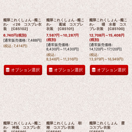
艦隊これくしょん -艦こ
艦隊これくしょん -艦こ
艦隊これくしょん -艦こ
れ- ィ26 コスプレ衣
れ- 葛城 コスプレ
れ- 曙 水着 コス
装
[
C85102
]
衣装
[
C85101
]
プレ衣装
[
C85100
]
6,740
円
(税別)
7,587
円
～10,287
円
12,708
円
～15,408
円
(税別)
(税別)
[
通常販売価格
:
7,488
円
]
[
通常販売価格
:
[
通常販売価格
:
(
税込
:
7,414
円
)
8,430
円
～11,430
円
]
14,120
円
～17,120
円
]
(
税込
:
(
税込
:
8,346
円
～11,316
円
)
13,979
円
～16,949
円
)
オプション選択
オプション選択
オプション選択
艦隊これくしょん -艦こ
艦隊これくしょん 朝
艦隊これくしょん 霞
れ- 神風 コスプレ衣
潮 コスプレ衣装
コスプレ衣装
装
[
C8599
]
[
C8598
]
[
C8597
]