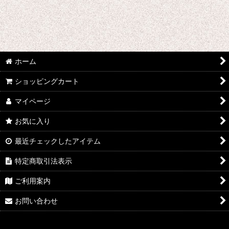
な行 コスプレ衣装 (全商品)
並び順
:
七つの大罪
絞り込む
ノーゲーム・ノーライフ
ホーム
凪のあすから
ショッピングカート
ノラガミ
マイページ
NORN9 ノルン+ノネット
お気に入り
ニセコイ
最近チェックしたアイテム
特定商取引法表示
ぬらりひょんの孫
ご利用案内
ナルト
お問い合わせ
のうりん
忍たま乱太郎