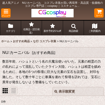
超人気アニメ NU:カーニバル コスプレ衣装が高い再現率・高品質・低価格の
コスプレ専門店｜cosplay｜コスチューム．
メニュー
カート
在庫品（翌日発
カテゴリ
新作予約25％off
商品検索
ご利用案内
送）
ホーム
>
おすすめ商品
>
な行 コスプレ衣装
>
NU:カーニバル
NU:カーニバル
[
おすすめ商品
]
数百年前、ハシュトという名の大魔法使いがいた。元素の精霊の力
の乱れによって混乱していたクライン大陸。ハシュトは精霊を鎮め
るために、各地の5つの祭壇に巨大な元素の宝石を設置し、封印を
施した。そして数十年ごとに眷属を連れて祭壇を訪れては、宝石に
異常が発生しないよう整備をしていたという。
表示順変更
閉じる
0
件
表示数
: