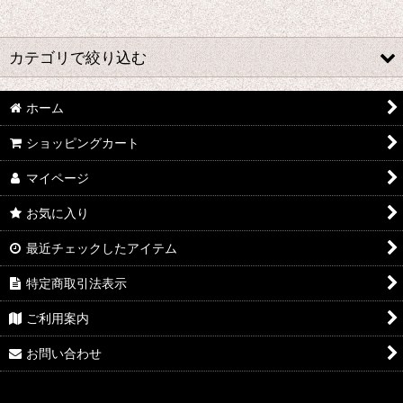
並び順
:
カテゴリで絞り込む
絞り込む
な行 コスプレ衣装 (全商品)
ホーム
ショッピングカート
七つの大罪
マイページ
ノーゲーム・ノーライフ
お気に入り
凪のあすから
最近チェックしたアイテム
ノラガミ
特定商取引法表示
NORN9 ノルン+ノネット
ご利用案内
ニセコイ
お問い合わせ
ぬらりひょんの孫