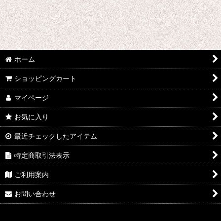
な行 コスプレ衣装 (全商品)
七つの大罪
ノーゲーム・ノーライフ
ホーム
凪のあすから
ショッピングカート
ノラガミ
マイページ
NORN9 ノルン+ノネット
お気に入り
ニセコイ
最近チェックしたアイテム
ぬらりひょんの孫
特定商取引法表示
ナルト
ご利用案内
のうりん
お問い合わせ
忍たま乱太郎