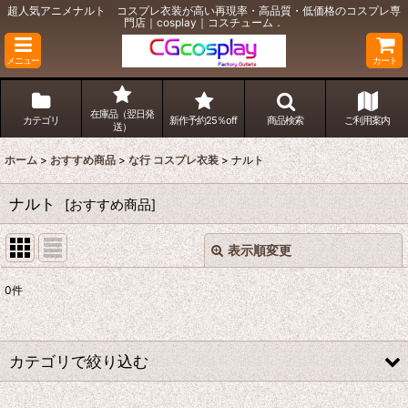
超人気アニメナルト コスプレ衣装が高い再現率・高品質・低価格のコスプレ専
門店｜cosplay｜コスチューム．
メニュー
カート
在庫品（翌日発
カテゴリ
新作予約25％off
商品検索
ご利用案内
送）
ホーム
>
おすすめ商品
>
な行 コスプレ衣装
>
ナルト
ナルト
[
おすすめ商品
]
表示順変更
閉じる
0
件
表示数
:
並び順
:
カテゴリで絞り込む
絞り込む