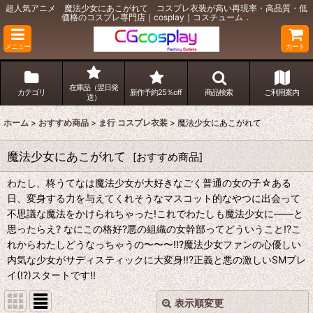
超人気アニメ 魔法少女にあこがれて コスプレ衣装が高い再現率・高品質・低
価格のコスプレ専門店｜cosplay｜コスチューム．
メニュー
カート
在庫品（翌日発
カテゴリ
新作予約25％off
商品検索
ご利用案内
送）
ホーム
>
おすすめ商品
>
ま行 コスプレ衣装
>
魔法少女にあこがれて
魔法少女にあこがれて
[
おすすめ商品
]
わたし、柊うてなは魔法少女が大好きなごく普通の女の子☆ある
日、変身する力を与えてくれそうなマスコット的なやつに出会って
不思議な魔法をかけられちゃった!これでわたしも魔法少女に——と
思ったらえ? なにこの格好?悪の組織の女幹部ってどういうこと!?こ
れからわたしどうなっちゃうの〜〜〜!!?魔法少女ファンの心優しい
内気な少女がサディスティックに大変身!!?正義と悪の激しいSMプレ
イ(!?)スタートです!!
表示順変更
閉じる