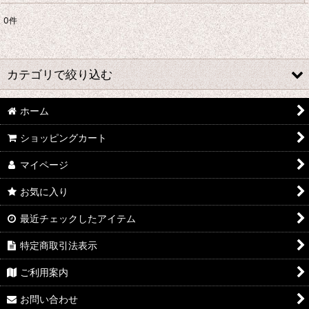
0
件
表示数
:
並び順
:
カテゴリで絞り込む
絞り込む
ホーム
ま行 コスプレ衣装 (全商品)
ショッピングカート
魔法少女ノ魔女裁判
マイページ
無期迷途
お気に入り
魔法少女にあこがれて
最近チェックしたアイテム
魔法使いの約束
特定商取引法表示
明治東亰恋伽
ご利用案内
マギ
お問い合わせ