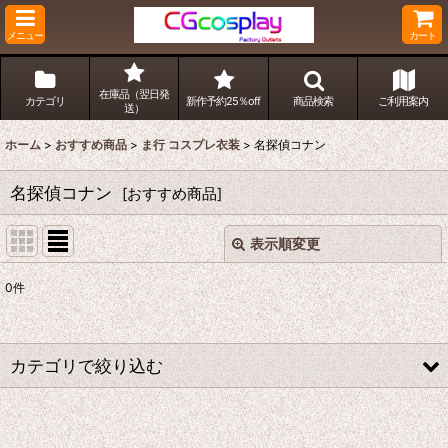
メニュー
カート
在庫品（翌日発
カテゴリ
新作予約25％off
商品検索
ご利用案内
送）
ホーム
>
おすすめ商品
>
ま行 コスプレ衣装
>
名探偵コナン
名探偵コナン
[
おすすめ商品
]
表示順変更
閉じる
0
件
表示数
:
並び順
:
カテゴリで絞り込む
絞り込む
ま行 コスプレ衣装 (全商品)