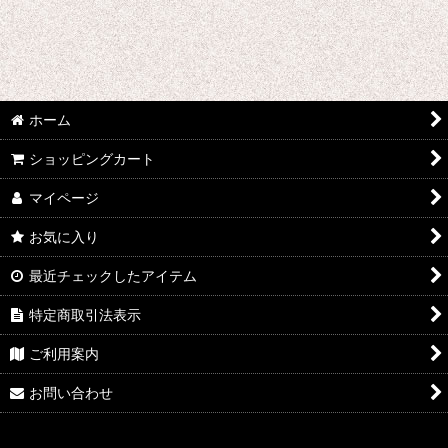
魔法少女ノ魔女裁判
無期迷途
魔法少女にあこがれて
ホーム
魔法使いの約束
ショッピングカート
明治東亰恋伽
マイページ
マギ
お気に入り
魔法少女まどか☆マギカ
最近チェックしたアイテム
特定商取引法表示
未来日記
ご利用案内
機巧少女は傷つかない
お問い合わせ
魔弾の王と戦姫
無彩限のファントム・ワールド