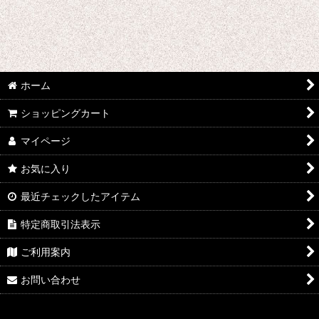
ま行 コスプレ衣装 (全商品)
魔法少女ノ魔女裁判
無期迷途
ホーム
魔法少女にあこがれて
ショッピングカート
魔法使いの約束
マイページ
明治東亰恋伽
お気に入り
マギ
最近チェックしたアイテム
魔法少女まどか☆マギカ
特定商取引法表示
未来日記
ご利用案内
機巧少女は傷つかない
お問い合わせ
魔弾の王と戦姫