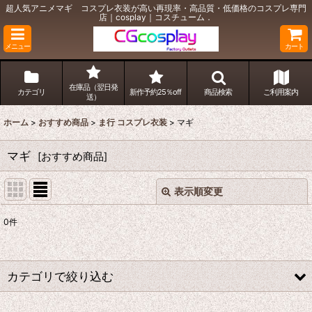
超人気アニメマギ コスプレ衣装が高い再現率・高品質・低価格のコスプレ専門
店｜cosplay｜コスチューム．
メニュー
カート
在庫品（翌日発
カテゴリ
新作予約25％off
商品検索
ご利用案内
送）
ホーム
>
おすすめ商品
>
ま行 コスプレ衣装
>
マギ
マギ
[
おすすめ商品
]
表示順変更
閉じる
0
件
表示数
:
並び順
:
カテゴリで絞り込む
絞り込む