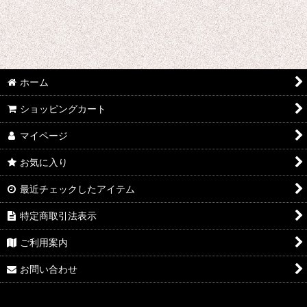
魔法少女ノ魔女裁判
無期迷途
魔法少女にあこがれて
ホーム
魔法使いの約束
ショッピングカート
明治東亰恋伽
マイページ
マギ
お気に入り
魔法少女まどか☆マギカ
最近チェックしたアイテム
特定商取引法表示
未来日記
ご利用案内
機巧少女は傷つかない
お問い合わせ
魔弾の王と戦姫
無彩限のファントム・ワールド