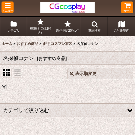
メニュー
カート
在庫品（翌日発
カテゴリ
新作予約25％off
商品検索
ご利用案内
送）
ホーム
>
おすすめ商品
>
ま行 コスプレ衣装
>
名探偵コナン
名探偵コナン
[
おすすめ商品
]
表示順変更
閉じる
0
件
表示数
:
並び順
:
カテゴリで絞り込む
絞り込む
ま行 コスプレ衣装 (全商品)