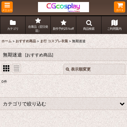
メニュー
カート
在庫品（翌日発
カテゴリ
新作予約25％off
商品検索
ご利用案内
送）
ホーム
>
おすすめ商品
>
ま行 コスプレ衣装
>
無期迷途
無期迷途
[
おすすめ商品
]
表示順変更
閉じる
0
件
表示数
:
並び順
:
カテゴリで絞り込む
絞り込む
ま行 コスプレ衣装 (全商品)