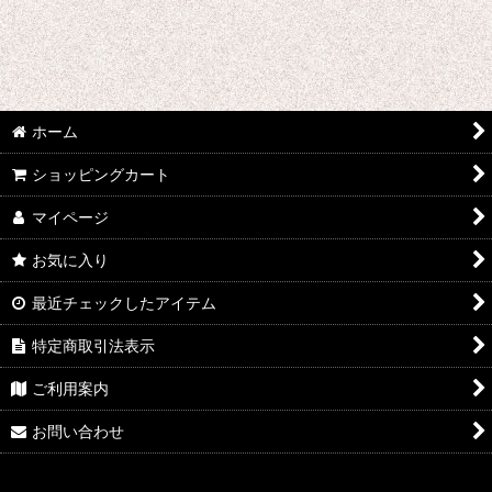
魔法少女ノ魔女裁判
無期迷途
魔法少女にあこがれて
ホーム
魔法使いの約束
ショッピングカート
明治東亰恋伽
マイページ
マギ
お気に入り
魔法少女まどか☆マギカ
最近チェックしたアイテム
特定商取引法表示
未来日記
ご利用案内
機巧少女は傷つかない
お問い合わせ
魔弾の王と戦姫
無彩限のファントム・ワールド