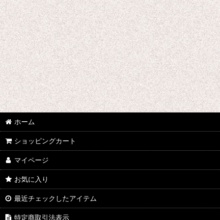
魔法少女ノ魔女裁判
無期迷途
魔法少女にあこがれて
魔法使いの約束
明治東亰恋伽
マギ
ホーム
魔法少女まどか☆マギカ
ショッピングカート
未来日記
マイページ
機巧少女は傷つかない
お気に入り
魔弾の王と戦姫
最近チェックしたアイテム
無彩限のファントム・ワールド
特定商取引法表示