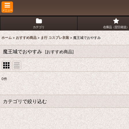
メニュー
カテゴリ
在庫品（翌日発送）
ホーム
>
おすすめ商品
>
ま行 コスプレ衣装
>
魔王城でおやすみ
魔王城でおやすみ
[
おすすめ商品
]
0
件
表示数
:
並び順
:
カテゴリで絞り込む
ま行 コスプレ衣装 (全商品)