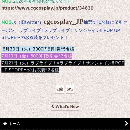
NO2.
2026年夏福袋も発売スタート!!
https://www.cgcosplay.jp/product/34630
cgcosplay_JP
NO3.
X（旧twitter）
抽選で10名様に値引ク
ーポン、ラブライブ！×ラブライブ！サンシャイン!! POP UP
STORE〜のお衣装をプレゼント！
6月30日（火）3000円割引券*5名様
7月10日（金）6000円割引券*3名様
7月21日（火）ラブライブ！×ラブライブ！サンシャイン!! POP
UP STORE〜のお衣装*2名様
«
前
次
»
What's New
ホーム