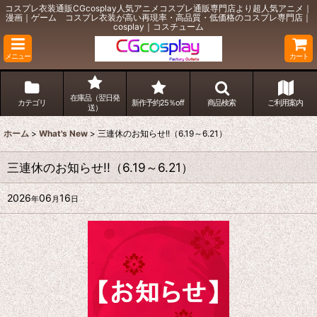
コスプレ衣装通販CGcosplay人気アニメコスプレ通販専門店より超人気アニメ｜
漫画｜ゲーム コスプレ衣装が高い再現率・高品質・低価格のコスプレ専門店｜
cosplay｜コスチューム
メニュー
カート
在庫品（翌日発
カテゴリ
新作予約25％off
商品検索
ご利用案内
送）
ホーム
>
What's New
>
三連休のお知らせ!!（6.19～6.21）
三連休のお知らせ!!（6.19～6.21）
2026
06
16
年
月
日