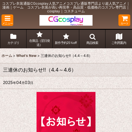
コスプレ衣装通販CGcosplay人気アニメコスプレ通販専門店より超人気アニメ｜
漫画｜ゲーム コスプレ衣装が高い再現率・高品質・低価格のコスプレ専門店｜
cosplay｜コスチューム
メニュー
カート
在庫品（翌日発
カテゴリ
新作予約25％off
商品検索
ご利用案内
送）
ホーム
>
What's New
>
三連休のお知らせ!!（4.4～4.6）
三連休のお知らせ!!（4.4～4.6）
2025
04
03
年
月
日