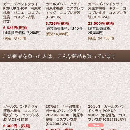
ガールズバンドクライ
ガールズバンドクライ
ガールズバンドクライ
POP UP SHOP 河原木
河原木桃香 コスプレウ
河原木桃香 ギター コ
桃香 パニエ コスプレ
ィッグ コスプレ衣装
スプレ道具 コスプレ衣
道具 コスプレ衣装
[
F-4205
]
装
[
D-2324
]
[
T2
]
3,726
円
(税別)
22,500
円
(税別)
6,525
円
(税別)
[
通常販売価格
:
4,140
円
]
[
通常販売価格
:
[
通常販売価格
:
7,250
円
]
25,000
円
]
(
税込
:
4,099
円
)
(
税込
:
7,178
円
)
(
税込
:
24,750
円
)
この商品を買った人は、こんな商品も買っています
ガールズバンドクライ
20%off 「一部在庫」
20%off ガールズバン
河原木桃香 コスプレ
ガールズバンドクライ
ドクライ POP UP
靴/ブーツ コスプレ衣
POP UP SHOP 河原木
SHOP 海老塚智 コス
装
[
ACS-6816
]
桃香 コスプレ衣装
プレ衣装
[
CG2118LRY
]
[
CG2082CWL
]
6,300
円
～
(税別)