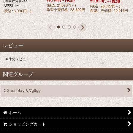
19,114
円
～
(税別)
[
通常販売価格
:
23,933
円
～
(税別)
7,000
円
～
]
(
税込
:
21,026
円
～
)
(
税込
:
26,327
円
～
)
希望小売価格
:
23,892
円
希望小売価格
:
29,916
円
(
税込
:
6,930
円
～
)
レビュー
0
件のレビュー
関連グループ
CGcosplay人気商品
ホーム
ショッピングカート