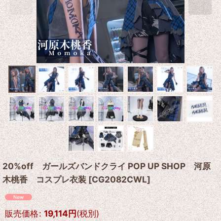
20%off ガールズバンドクライ POP UP SHOP 河原
木桃香 コスプレ衣装
[
CG2082CWL
]
販売価格
:
19,114
円
(税別)