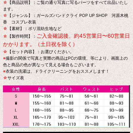
☆
【商品説明】：ご覧の通り写真に写るパーツをすべて出品いたし
ます。
☆
【ジャンル】：ガールズバンドクライ POP UP SHOP 河原木桃
香 コスプレ衣装
☆
【素材】：ポリ混紡生地など
ご入金確認後、約45営業日〜60営業日
☆
【製作時間】：
かかります。（土日祝を除く）
☆
【セット内容】：お選びください。
※
撮影の関係で写真と実際の商品はPCの環境、等により、画面上の
色と商品の色が異なって見える場合もございます。
※
衣装の洗濯は、ドライクリーニングをおススメします！
☆
サイズ表