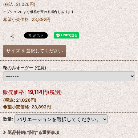
(
税込
:
21,026
円
)
オプションにより価格が変わる場合もあります。
希望小売価格
:
23,892
円
サイズ
を選択してください
靴のみオーダー
(任意)
:
販売価格
:
19,114
円
(税別)
(
税込
:
21,026
円
)
希望小売価格
:
23,892
円
数量
:
返品特約に関する重要事項