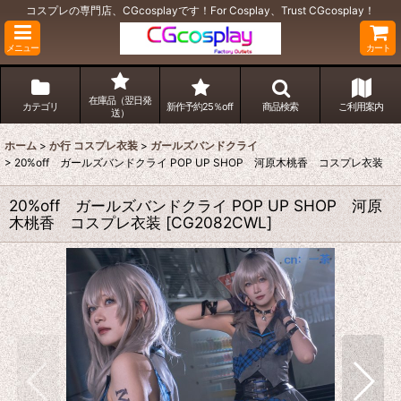
コスプレの専門店、CGcosplayです！For Cosplay、Trust CGcosplay！
メニュー
カート
在庫品（翌日発
カテゴリ
新作予約25％off
商品検索
ご利用案内
送）
ホーム
>
か行 コスプレ衣装
>
ガールズバンドクライ
>
20%off ガールズバンドクライ POP UP SHOP 河原木桃香 コスプレ衣装
20%off ガールズバンドクライ POP UP SHOP 河原
木桃香 コスプレ衣装
[
CG2082CWL
]