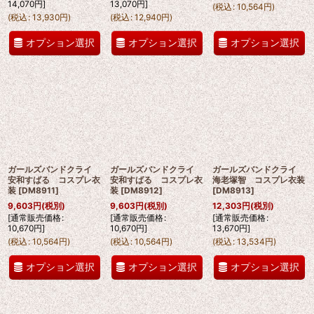
14,070
円
]
13,070
円
]
(
税込
:
10,564
円
)
(
税込
:
13,930
円
)
(
税込
:
12,940
円
)
オプション選択
オプション選択
オプション選択
ガールズバンドクライ
ガールズバンドクライ
ガールズバンドクライ
安和すばる コスプレ衣
安和すばる コスプレ衣
海老塚智 コスプレ衣装
装
[
DM8911
]
装
[
DM8912
]
[
DM8913
]
9,603
円
(税別)
9,603
円
(税別)
12,303
円
(税別)
[
通常販売価格
:
[
通常販売価格
:
[
通常販売価格
:
10,670
円
]
10,670
円
]
13,670
円
]
(
税込
:
10,564
円
)
(
税込
:
10,564
円
)
(
税込
:
13,534
円
)
オプション選択
オプション選択
オプション選択