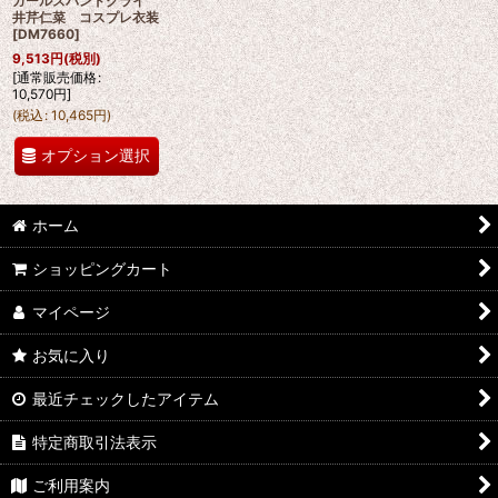
ガールズバンドクライ
井芹仁菜 コスプレ衣装
[
DM7660
]
9,513
円
(税別)
[
通常販売価格
:
10,570
円
]
(
税込
:
10,465
円
)
オプション選択
ホーム
ショッピングカート
マイページ
お気に入り
最近チェックしたアイテム
特定商取引法表示
ご利用案内