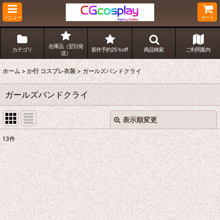
メニュー
カート
在庫品（翌日発
カテゴリ
新作予約25％off
商品検索
ご利用案内
送）
ホーム
>
か行 コスプレ衣装
>
ガールズバンドクライ
ガールズバンドクライ
表示順変更
閉じる
13
件
表示数
:
並び順
:
絞り込む