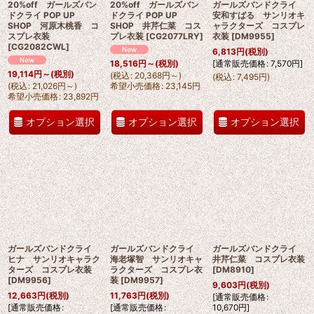
20%off ガールズバン
20%off ガールズバン
ガールズバンドクライ
ドクライ POP UP
ドクライ POP UP
安和すばる サンリオキ
SHOP 河原木桃香 コ
SHOP 井芹仁菜 コス
ャラクターズ コスプレ
スプレ衣装
プレ衣装
[
CG2077LRY
]
衣装
[
DM9955
]
[
CG2082CWL
]
6,813
円
(税別)
[
通常販売価格
:
7,570
円
]
18,516
円
～
(税別)
19,114
円
～
(税別)
(
税込
:
20,368
円
～
)
(
税込
:
7,495
円
)
(
税込
:
21,026
円
～
)
希望小売価格
:
23,145
円
希望小売価格
:
23,892
円
オプション選択
オプション選択
オプション選択
ガールズバンドクライ
ガールズバンドクライ
ガールズバンドクライ
ヒナ サンリオキャラク
海老塚智 サンリオキャ
井芹仁菜 コスプレ衣装
ターズ コスプレ衣装
ラクターズ コスプレ衣
[
DM8910
]
[
DM9956
]
装
[
DM9957
]
9,603
円
(税別)
12,663
円
(税別)
11,763
円
(税別)
[
通常販売価格
:
[
通常販売価格
:
[
通常販売価格
:
10,670
円
]