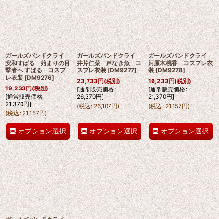
ガールズバンドクライ
ガールズバンドクライ
ガールズバンドクライ
安和すばる 始まりの目
井芹仁菜 声なき魚 コ
河原木桃香 コスプレ衣
撃者へ すばる コスプ
スプレ衣装
[
DM9277
]
装
[
DM9278
]
レ衣装
[
DM9276
]
23,733
円
(税別)
19,233
円
(税別)
19,233
円
(税別)
[
通常販売価格
:
[
通常販売価格
:
[
通常販売価格
:
26,370
円
]
21,370
円
]
21,370
円
]
(
税込
:
26,107
円
)
(
税込
:
21,157
円
)
(
税込
:
21,157
円
)
オプション選択
オプション選択
オプション選択