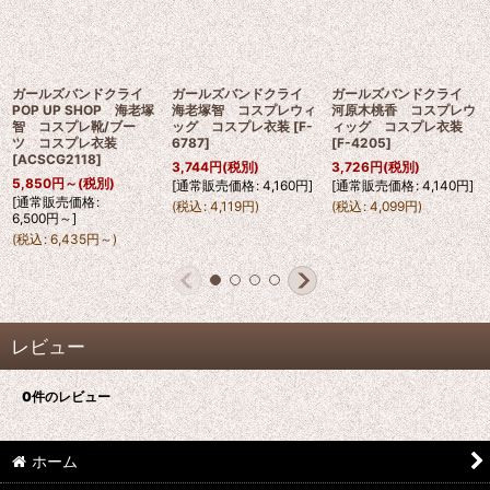
ガールズバンドクライ
ガールズバンドクライ
ガールズバンドクライ
POP UP SHOP 海老塚
海老塚智 コスプレウィ
河原木桃香 コスプレウ
智 コスプレ靴/ブー
ッグ コスプレ衣装
[
F-
ィッグ コスプレ衣装
ツ コスプレ衣装
6787
]
[
F-4205
]
[
ACSCG2118
]
3,744
円
(税別)
3,726
円
(税別)
5,850
円
～
(税別)
[
通常販売価格
:
4,160
円
]
[
通常販売価格
:
4,140
円
]
[
通常販売価格
:
(
税込
:
4,119
円
)
(
税込
:
4,099
円
)
6,500
円
～
]
(
税込
:
6,435
円
～
)
レビュー
0
件のレビュー
ホーム