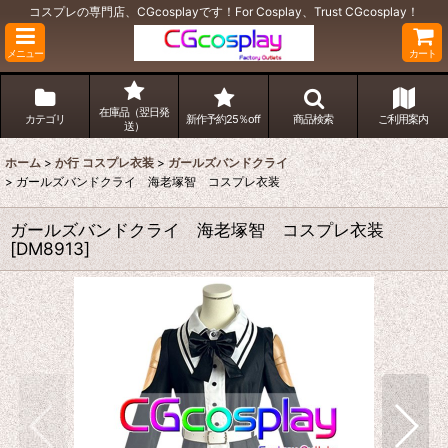
コスプレの専門店、CGcosplayです！For Cosplay、Trust CGcosplay！
メニュー
カート
在庫品（翌日発
カテゴリ
新作予約25％off
商品検索
ご利用案内
送）
ホーム
>
か行 コスプレ衣装
>
ガールズバンドクライ
>
ガールズバンドクライ 海老塚智 コスプレ衣装
ガールズバンドクライ 海老塚智 コスプレ衣装
[
DM8913
]