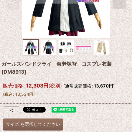
ガールズバンドクライ 海老塚智 コスプレ衣装
[
DM8913
]
販売価格
:
12,303
円
(税別)
[
通常販売価格
:
13,670
円
]
(
税込
:
13,534
円
)
サイズ
を選択してください