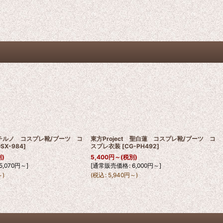
t チルノ コスプレ靴/ブーツ コ
東方Project 聖白蓮 コスプレ靴/ブーツ コ
SX-984
]
スプレ衣装
[
CG-PH492
]
別)
5,400
円
～
(税別)
5,070
円
～
]
[
通常販売価格
:
6,000
円
～
]
～
)
(
税込
:
5,940
円
～
)