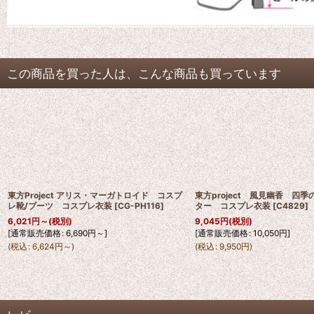
この商品を買った人は、こんな商品も買っています
東方Project アリス・マーガトロイド コスプ
東方project 風見幽香 四
レ靴/ブーツ コスプレ衣装
[
CG-PH116
]
ター コスプレ衣装
[
C4829
]
6,021
円
～
(税別)
9,045
円
(税別)
[
通常販売価格
:
6,690
円
～
]
[
通常販売価格
:
10,050
円
]
(
税込
:
6,624
円
～
)
(
税込
:
9,950
円
)