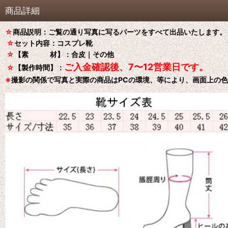
商品詳細
☆
商品説明：ご覧の通り写真に写るパーツをすべて出品いたします。
☆
セット内容：コスプレ靴
☆
【素 材】：合皮｜その他
ご入金確認後、7〜12営業日です。
☆
【製作時間】：
※
撮影の関係で写真と実際の商品はPCの環境、等により、画面上の