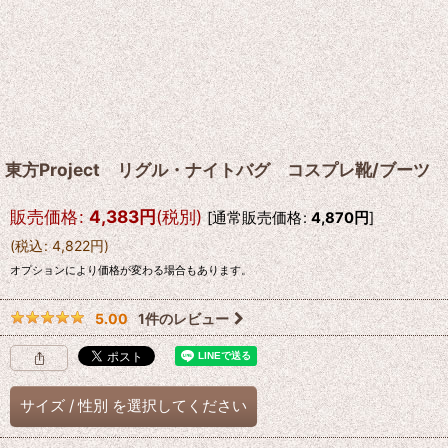
東方Project リグル・ナイトバグ コスプレ靴/ブーツ
販売価格
:
4,383
円
(税別)
[
通常販売価格
:
4,870
円
]
(
税込
:
4,822
円
)
オプションにより価格が変わる場合もあります。
1
件のレビュー
5.00
サイズ
/
性別
を選択してください