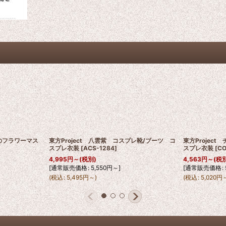
季のフラワーマス
東方Project 八雲紫 コスプレ靴/ブーツ コ
東方Projec
スプレ衣装
[
ACS-1284
]
スプレ衣装
[
CO
4,995
円
～
(税別)
4,563
円
～
(税
[
通常販売価格
:
5,550
円
～
]
[
通常販売価格
:
(
税込
:
5,495
円
～
)
(
税込
:
5,020
円