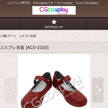
コスプレの専門店、CGcosplayです！For Cosplay、Trust CGcosplay！
新作予約25％off
スプレ靴/ブーツ コスプレ衣装
 コスプレ衣装
[
ACS-2320
]