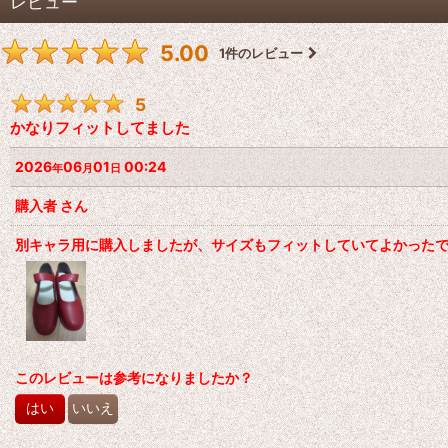
レビュー
5.00
1
件のレビュー
5
かなりフィットしてました
2026
06
01
00:24
年
月
日
購入者
さん
別キャラ用に購入しましたが、サイズもフィットしていてよかった
このレビューは参考になりましたか？
はい
いいえ