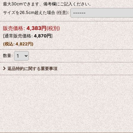
最大30cmできます、備考欄にご記入ください。
サイズを26.5cm超えた場合
(任意)
:
販売価格
:
4,383
円
(税別)
[
通常販売価格
:
4,870
円
]
(
税込
:
4,822
円
)
数量
:
返品特約に関する重要事項