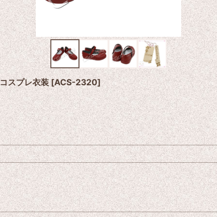
 コスプレ衣装
[
ACS-2320
]