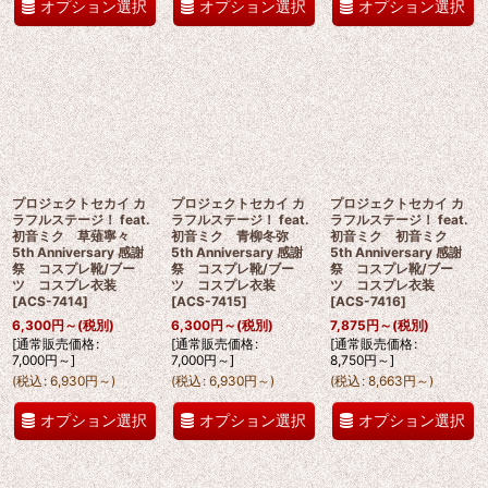
オプション選択
オプション選択
オプション選択
プロジェクトセカイ カ
プロジェクトセカイ カ
プロジェクトセカイ カ
ラフルステージ！ feat.
ラフルステージ！ feat.
ラフルステージ！ feat.
初音ミク 草薙寧々
初音ミク 青柳冬弥
初音ミク 初音ミク
5th Anniversary 感謝
5th Anniversary 感謝
5th Anniversary 感謝
祭 コスプレ靴/ブー
祭 コスプレ靴/ブー
祭 コスプレ靴/ブー
ツ コスプレ衣装
ツ コスプレ衣装
ツ コスプレ衣装
[
ACS-7414
]
[
ACS-7415
]
[
ACS-7416
]
6,300
円
～
(税別)
6,300
円
～
(税別)
7,875
円
～
(税別)
[
通常販売価格
:
[
通常販売価格
:
[
通常販売価格
:
7,000
円
～
]
7,000
円
～
]
8,750
円
～
]
(
税込
:
6,930
円
～
)
(
税込
:
6,930
円
～
)
(
税込
:
8,663
円
～
)
オプション選択
オプション選択
オプション選択