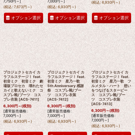
7,750
円
～
]
7,000
円
～
]
(
税込
:
6,930
円
～
)
(
税込
:
7,673
円
～
)
(
税込
:
6,930
円
～
)
オプション選択
オプション選択
オプション選択
プロジェクトセカイ カ
プロジェクトセカイ カ
プロジェクトセカイ カ
ラフルステージ！ feat.
ラフルステージ！ feat.
ラフルステージ！ feat.
初音ミク 初音ミク 劇
初音ミク 星乃一歌
初音ミク 星乃一歌 フ
場版プロセカ 壊れたセ
5th Anniversary 感謝
ルメタル・ハート 想い
カイと歌えないミク コ
祭 コスプレ靴/ブー
をつなげるスターピー
スプレ靴/ブーツ コス
ツ コスプレ衣装
ス コスプレ靴/ブー
プレ衣装
[
ACS-7411
]
[
ACS-7412
]
ツ コスプレ衣装
[
ACS-7413
]
6,300
円
～
(税別)
6,300
円
～
(税別)
6,300
円
～
(税別)
[
通常販売価格
:
[
通常販売価格
:
7,000
円
～
]
7,000
円
～
]
[
通常販売価格
:
7,000
円
～
]
(
税込
:
6,930
円
～
)
(
税込
:
6,930
円
～
)
(
税込
:
6,930
円
～
)