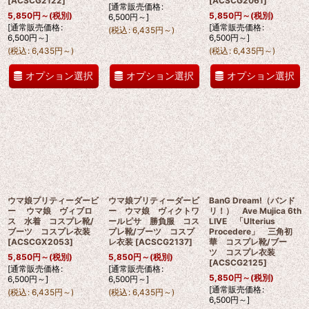
[
ACSCG2122
]
[
ACSCG2061
]
[
通常販売価格
:
5,850
円
～
(税別)
5,850
円
～
(税別)
6,500
円
～
]
[
通常販売価格
:
[
通常販売価格
:
(
税込
:
6,435
円
～
)
6,500
円
～
]
6,500
円
～
]
(
税込
:
6,435
円
～
)
(
税込
:
6,435
円
～
)
オプション選択
オプション選択
オプション選択
ウマ娘プリティーダービ
ウマ娘プリティーダービ
BanG Dream!（バンド
ー ウマ娘 ヴィブロ
ー ウマ娘 ヴィクトワ
リ！） Ave Mujica 6th
ス 水着 コスプレ靴/
ールピサ 勝負服 コス
LIVE 「Ulterius
ブーツ コスプレ衣装
プレ靴/ブーツ コスプ
Procedere」 三角初
[
ACSCGX2053
]
レ衣装
[
ACSCG2137
]
華 コスプレ靴/ブー
ツ コスプレ衣装
5,850
円
～
(税別)
5,850
円
～
(税別)
[
ACSCG2125
]
[
通常販売価格
:
[
通常販売価格
:
5,850
円
～
(税別)
6,500
円
～
]
6,500
円
～
]
[
通常販売価格
:
(
税込
:
6,435
円
～
)
(
税込
:
6,435
円
～
)
6,500
円
～
]