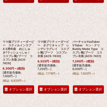
ウマ娘プリティーダービ
ウマ娘プリティーダービ
バーチャルYouTuber
ー スティルインラブ
ー オグリキャップ シ
VTuber ヤン・ナリ
4.5周年曲 めにしゅ
ンデレラグレイ コスプ
Buddy Mode Type コ
き?ラッシュっしゅ！
レ靴/ブーツ コスプレ
スプレ靴/ブーツ コス
コスプレ靴/ブーツ コ
衣装
[
ACS-7430
]
プレ衣装
[
ACS-7431
]
スプレ衣装
[
ACS-
6,525
円
～
(税別)
7,200
円
～
(税別)
7429
]
[
通常販売価格
:
[
通常販売価格
:
6,300
円
～
(税別)
7,250
円
～
]
8,000
円
～
]
[
通常販売価格
:
(
税込
:
7,178
円
～
)
(
税込
:
7,920
円
～
)
7,000
円
～
]
(
税込
:
6,930
円
～
)
オプション選択
オプション選択
オプション選択