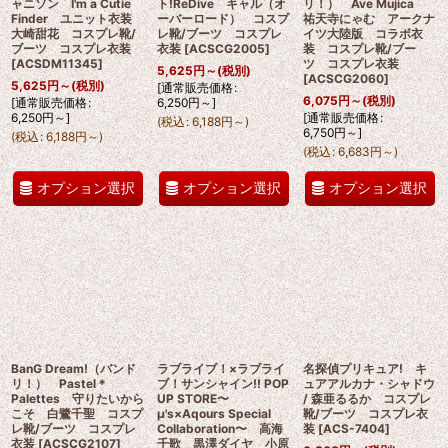
ャニソン I'm a Cutie
ト!ReDive キャル（オ
リ！） Ave Mujica
Finder ユニット衣装
ーバーロード） コスプ
祐天寺にゃむ アークナ
大崎甜花 コスプレ靴/
レ靴/ブーツ コスプレ
イツ大陸版 コラボ衣
ブーツ コスプレ衣装
衣装
[
ACSCG2005
]
装 コスプレ靴/ブー
[
ACSDM11345
]
ツ コスプレ衣装
5,625
円
～
(税別)
[
ACSCG2060
]
5,625
円
～
(税別)
[
通常販売価格
:
6,075
円
～
(税別)
[
通常販売価格
:
6,250
円
～
]
6,250
円
～
]
[
通常販売価格
:
(
税込
:
6,188
円
～
)
6,750
円
～
]
(
税込
:
6,188
円
～
)
(
税込
:
6,683
円
～
)
オプション選択
オプション選択
オプション選択
BanG Dream!（バンド
ラブライブ！×ラブライ
名探偵プリキュア! キ
リ！） Pastel＊
ブ！サンシャイン!! POP
ュアアルカナ・シャドウ
Palettes 守りたいから
UP STORE〜
/ 森亜るるか コスプレ
こそ 白鷺千聖 コスプ
μ's×Aqours Special
靴/ブーツ コスプレ衣
レ靴/ブーツ コスプレ
Collaboration〜 高海
装
[
ACS-7404
]
衣装
[
ACSCG2107
]
千歌 黒澤ダイヤ 小原