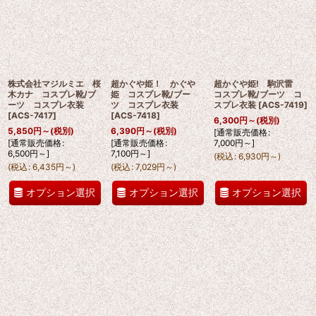
株式会社マジルミエ 桜
超かぐや姫！ かぐや
超かぐや姫! 駒沢雷
木カナ コスプレ靴/ブ
姫 コスプレ靴/ブー
コスプレ靴/ブーツ コ
ーツ コスプレ衣装
ツ コスプレ衣装
スプレ衣装
[
ACS-7419
]
[
ACS-7417
]
[
ACS-7418
]
6,300
円
～
(税別)
5,850
円
～
(税別)
6,390
円
～
(税別)
[
通常販売価格
:
[
通常販売価格
:
[
通常販売価格
:
7,000
円
～
]
6,500
円
～
]
7,100
円
～
]
(
税込
:
6,930
円
～
)
(
税込
:
6,435
円
～
)
(
税込
:
7,029
円
～
)
オプション選択
オプション選択
オプション選択