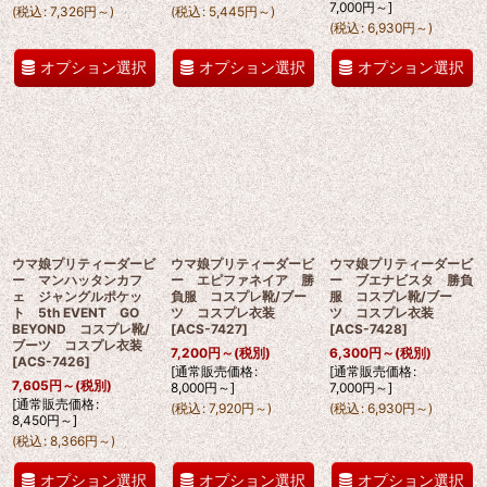
7,000
円
～
]
(
税込
:
7,326
円
～
)
(
税込
:
5,445
円
～
)
(
税込
:
6,930
円
～
)
オプション選択
オプション選択
オプション選択
ウマ娘プリティーダービ
ウマ娘プリティーダービ
ウマ娘プリティーダービ
ー マンハッタンカフ
ー エピファネイア 勝
ー ブエナビスタ 勝負
ェ ジャングルポケッ
負服 コスプレ靴/ブー
服 コスプレ靴/ブー
ト 5th EVENT GO
ツ コスプレ衣装
ツ コスプレ衣装
BEYOND コスプレ靴/
[
ACS-7427
]
[
ACS-7428
]
ブーツ コスプレ衣装
7,200
円
～
(税別)
6,300
円
～
(税別)
[
ACS-7426
]
[
通常販売価格
:
[
通常販売価格
:
7,605
円
～
(税別)
8,000
円
～
]
7,000
円
～
]
[
通常販売価格
:
(
税込
:
7,920
円
～
)
(
税込
:
6,930
円
～
)
8,450
円
～
]
(
税込
:
8,366
円
～
)
オプション選択
オプション選択
オプション選択