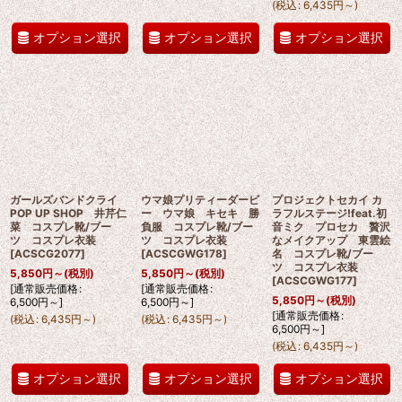
(
税込
:
6,435
円
～
)
オプション選択
オプション選択
オプション選択
ガールズバンドクライ
ウマ娘プリティーダービ
プロジェクトセカイ カ
POP UP SHOP 井芹仁
ー ウマ娘 キセキ 勝
ラフルステージ!feat.初
菜 コスプレ靴/ブー
負服 コスプレ靴/ブー
音ミク プロセカ 贅沢
ツ コスプレ衣装
ツ コスプレ衣装
なメイクアップ 東雲絵
[
ACSCG2077
]
[
ACSCGWG178
]
名 コスプレ靴/ブー
ツ コスプレ衣装
5,850
円
～
(税別)
5,850
円
～
(税別)
[
ACSCGWG177
]
[
通常販売価格
:
[
通常販売価格
:
5,850
円
～
(税別)
6,500
円
～
]
6,500
円
～
]
[
通常販売価格
:
(
税込
:
6,435
円
～
)
(
税込
:
6,435
円
～
)
6,500
円
～
]
(
税込
:
6,435
円
～
)
オプション選択
オプション選択
オプション選択