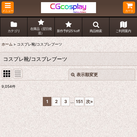
メニュー
カート
在庫品（翌日発
カテゴリ
新作予約25％off
商品検索
ご利用案内
送）
ホーム
>
コスプレ靴/コスプレブーツ
コスプレ靴/コスプレブーツ
表示順変更
閉じる
9,054
件
表示数
:
1
2
3
...
151
次
»
並び順
:
絞り込む