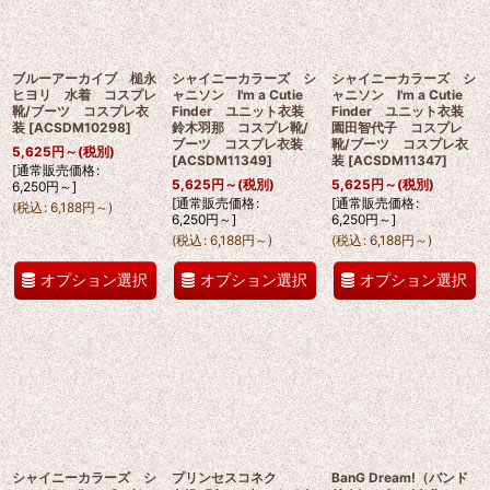
ブルーアーカイブ 槌永
シャイニーカラーズ シ
シャイニーカラーズ シ
ヒヨリ 水着 コスプレ
ャニソン I'm a Cutie
ャニソン I'm a Cutie
靴/ブーツ コスプレ衣
Finder ユニット衣装
Finder ユニット衣装
装
[
ACSDM10298
]
鈴木羽那 コスプレ靴/
園田智代子 コスプレ
ブーツ コスプレ衣装
靴/ブーツ コスプレ衣
5,625
円
～
(税別)
[
ACSDM11349
]
装
[
ACSDM11347
]
[
通常販売価格
:
5,625
円
～
(税別)
5,625
円
～
(税別)
6,250
円
～
]
[
通常販売価格
:
[
通常販売価格
:
(
税込
:
6,188
円
～
)
6,250
円
～
]
6,250
円
～
]
(
税込
:
6,188
円
～
)
(
税込
:
6,188
円
～
)
オプション選択
オプション選択
オプション選択
シャイニーカラーズ シ
プリンセスコネク
BanG Dream!（バンド