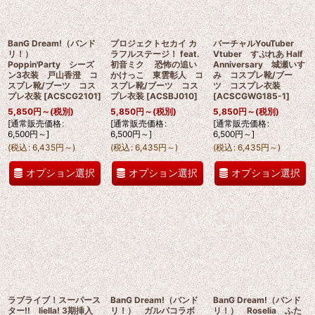
BanG Dream!（バンド
プロジェクトセカイ カ
バーチャルYouTuber
リ！）
ラフルステージ！ feat.
Vtuber すぷれあ Half
Poppin'Party シーズ
初音ミク 恐怖の追い
Anniversary 城瀬いす
ン3衣装 戸山香澄 コ
かけっこ 東雲彰人 コ
み コスプレ靴/ブー
スプレ靴/ブーツ コス
スプレ靴/ブーツ コス
ツ コスプレ衣装
プレ衣装
[
ACSCG2101
]
プレ衣装
[
ACSBJ010
]
[
ACSCGWG185-1
]
5,850
円
～
(税別)
5,850
円
～
(税別)
5,850
円
～
(税別)
[
通常販売価格
:
[
通常販売価格
:
[
通常販売価格
:
6,500
円
～
]
6,500
円
～
]
6,500
円
～
]
(
税込
:
6,435
円
～
)
(
税込
:
6,435
円
～
)
(
税込
:
6,435
円
～
)
オプション選択
オプション選択
オプション選択
ラブライブ！スーパース
BanG Dream!（バンド
BanG Dream!（バンド
ター!! liella! 3期挿入
リ！） ガルパコラボ
リ！） Roselia ふた