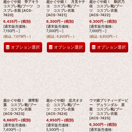
超かぐや姫 帝アキラ
超かぐや姫！ 月見ヤチ
超かぐや姫！ 駒沢乃
コスプレ靴/ブーツ コ
ヨ コスプレ靴/ブー
依 コスプレ靴/ブー
スプレ衣装
[
ACS-
ツ コスプレ衣装
ツ コスプレ衣装
7420
]
[
ACS-7421
]
[
ACS-7422
]
6,435
円
～
(税別)
6,300
円
～
(税別)
6,300
円
～
(税別)
[
通常販売価格
:
[
通常販売価格
:
[
通常販売価格
:
7,150
円
～
]
7,000
円
～
]
7,000
円
～
]
(
税込
:
7,079
円
～
)
(
税込
:
6,930
円
～
)
(
税込
:
6,930
円
～
)
オプション選択
オプション選択
オプション選択
超かぐや姫！ 酒寄彩
超かぐや姫! 忠犬オタ
ウマ娘プリティーダービ
葉 コスプレ靴/ブー
公 コスプレ靴/ブー
ー デュランダル 原
ツ コスプレ衣装
ツ コスプレ衣装
案 コスプレ靴/ブー
[
ACS-7423
]
[
ACS-7424
]
ツ コスプレ衣装
[
ACS-7425
]
6,660
円
～
(税別)
4,950
円
～
(税別)
6,300
円
～
(税別)
[
通常販売価格
:
[
通常販売価格
:
7,400
円
～
]
5,500
円
～
]
[
通常販売価格
: