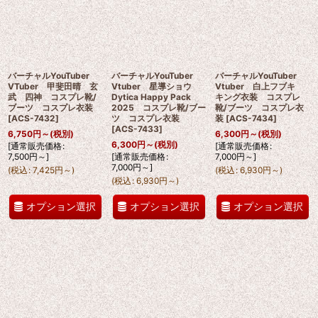
バーチャルYouTuber
バーチャルYouTuber
バーチャルYouTuber
VTuber 甲斐田晴 玄
Vtuber 星導ショウ
Vtuber 白上フブキ
武 四神 コスプレ靴/
Dytica Happy Pack
キング衣装 コスプレ
ブーツ コスプレ衣装
2025 コスプレ靴/ブー
靴/ブーツ コスプレ衣
[
ACS-7432
]
ツ コスプレ衣装
装
[
ACS-7434
]
[
ACS-7433
]
6,750
円
～
(税別)
6,300
円
～
(税別)
6,300
円
～
(税別)
[
通常販売価格
:
[
通常販売価格
:
7,500
円
～
]
[
通常販売価格
:
7,000
円
～
]
7,000
円
～
]
(
税込
:
7,425
円
～
)
(
税込
:
6,930
円
～
)
(
税込
:
6,930
円
～
)
オプション選択
オプション選択
オプション選択