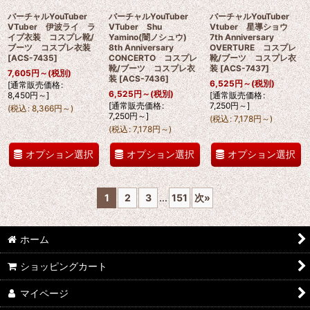
バーチャルYouTuber
バーチャルYouTuber
バーチャルYouTuber
VTuber 伊波ライ ラ
VTuber Shu
Vtuber 星導ショウ
イブ衣装 コスプレ靴/
Yamino(闇ノシュウ)
7th Anniversary
ブーツ コスプレ衣装
8th Anniversary
OVERTURE コスプレ
[
ACS-7435
]
CONCERTO コスプレ
靴/ブーツ コスプレ衣
靴/ブーツ コスプレ衣
装
[
ACS-7437
]
7,605
円
～
(税別)
装
[
ACS-7436
]
6,525
円
～
(税別)
[
通常販売価格
:
6,525
円
～
(税別)
8,450
円
～
]
[
通常販売価格
:
[
通常販売価格
:
7,250
円
～
]
(
税込
:
8,366
円
～
)
7,250
円
～
]
(
税込
:
7,178
円
～
)
(
税込
:
7,178
円
～
)
オプション選択
オプション選択
オプション選択
1
2
3
...
151
次
»
ホーム
ショッピングカート
マイページ