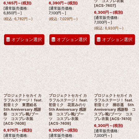
ツ コスプレ衣装
6,165
円
～
(税別)
6,390
円
～
(税別)
[
ACS-7407
]
[
通常販売価格
:
[
通常販売価格
:
6,300
円
～
(税別)
6,850
円
～
]
7,100
円
～
]
[
通常販売価格
:
(
税込
:
6,782
円
～
)
(
税込
:
7,029
円
～
)
7,000
円
～
]
(
税込
:
6,930
円
～
)
オプション選択
オプション選択
オプション選択
プロジェクトセカイ カ
プロジェクトセカイ カ
プロジェクトセカイ カ
ラフルステージ！ feat.
ラフルステージ！ feat.
ラフルステージ！ feat.
初音ミク 東雲絵名
初音ミク 花里みのり
初音ミク 桐谷遥 5th
5th Anniversary 感謝
5th Anniversary 感謝
Anniversary 感謝祭 コ
祭 コスプレ靴/ブー
祭 コスプレ靴/ブー
スプレ靴/ブーツ コス
ツ コスプレ衣装
ツ コスプレ衣装
プレ衣装
[
ACS-7410
]
[
ACS-7408
]
[
ACS-7409
]
6,300
円
～
(税別)
6,975
円
～
(税別)
6,300
円
～
(税別)
[
通常販売価格
:
[
通常販売価格
:
[
通常販売価格
:
7,000
円
～
]