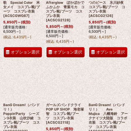
歌 Special Color 米
Afterglow ぽかぽかで
つのピース 氷川紗夜
女メイ コスプレ靴/ブ
ふかふか 青葉モカ コ
コスプレ靴/ブーツ コ
ーツ コスプレ衣装
スプレ靴/ブーツ コス
スプレ衣装
[
ACSCGWG67
]
プレ衣装
[
ACSCG2126
]
[
ACSCG2128
]
5,850
円
～
(税別)
5,850
円
～
(税別)
5,850
円
～
(税別)
[
通常販売価格
:
[
通常販売価格
:
6,500
円
～
]
[
通常販売価格
:
6,500
円
～
]
6,500
円
～
]
(
税込
:
6,435
円
～
)
(
税込
:
6,435
円
～
)
(
税込
:
6,435
円
～
)
オプション選択
オプション選択
オプション選択
BanG Dream!（バンド
ガールズバンドクライ
BanG Dream!（バンド
リ！）
POP UP SHOP 海老塚
リ！） Ave
Poppin'Party シーズ
智 コスプレ靴/ブー
Mujica 八幡海鈴 アー
ン3衣装 山吹沙綾 コ
ツ コスプレ衣装
クナイツ大陸版 コラボ
スプレ靴/ブーツ コス
[
ACSCG2118
]
衣装 コスプレ靴/ブー
プレ衣装
ツ コスプレ衣装
5,850
円
～
(税別)