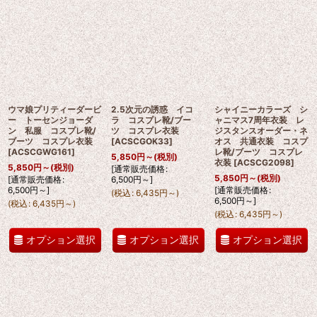
ウマ娘プリティーダービ
2.5次元の誘惑 イコ
シャイニーカラーズ シ
ー トーセンジョーダ
ラ コスプレ靴/ブー
ャニマス7周年衣装 レ
ン 私服 コスプレ靴/
ツ コスプレ衣装
ジスタンスオーダー・ネ
ブーツ コスプレ衣装
[
ACSCGOK33
]
オス 共通衣装 コスプ
[
ACSCGWG161
]
レ靴/ブーツ コスプレ
5,850
円
～
(税別)
衣装
[
ACSCG2098
]
5,850
円
～
(税別)
[
通常販売価格
:
5,850
円
～
(税別)
[
通常販売価格
:
6,500
円
～
]
6,500
円
～
]
[
通常販売価格
:
(
税込
:
6,435
円
～
)
6,500
円
～
]
(
税込
:
6,435
円
～
)
(
税込
:
6,435
円
～
)
オプション選択
オプション選択
オプション選択