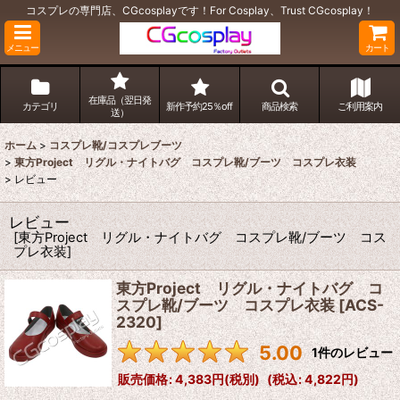
コスプレの専門店、CGcosplayです！For Cosplay、Trust CGcosplay！
メニュー
カート
在庫品（翌日発
カテゴリ
新作予約25％off
商品検索
ご利用案内
送）
ホーム
>
コスプレ靴/コスプレブーツ
>
東方Project リグル・ナイトバグ コスプレ靴/ブーツ コスプレ衣装
>
レビュー
レビュー
[
東方Project リグル・ナイトバグ コスプレ靴/ブーツ コス
プレ衣装
]
東方Project リグル・ナイトバグ コ
スプレ靴/ブーツ コスプレ衣装
[
ACS-
2320
]
5.00
1
件のレビュー
販売価格
:
4,383円
(税別)
(
税込
:
4,822円
)