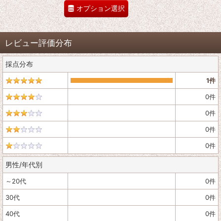
オプション選択
レビュー評価分布
採点分布
1
件
0
件
0
件
0
件
0
件
男性/年代別
～20代
0
件
30代
0
件
40代
0
件