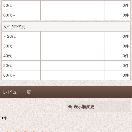
50代
0
件
60代～
0
件
女性/年代別
～20代
0
件
30代
0
件
40代
0
件
50代
0
件
60代～
0
件
レビュー一覧
表示順変更
閉じる
1
件
レビュー検索
: