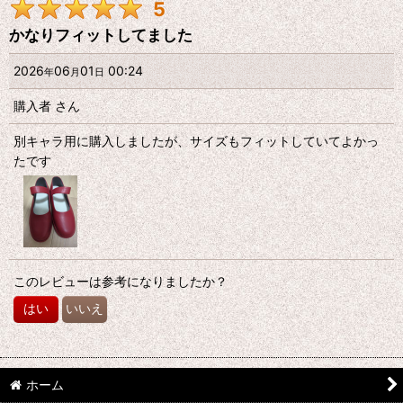
5
期間
:
かなりフィットしてました
画像
:
2026
06
01
00:24
年
月
日
購入者
さん
星の数
:
別キャラ用に購入しましたが、サイズもフィットしていてよかっ
たです
年代
:
性別
:
並び順
:
このレビューは参考になりましたか？
はい
いいえ
絞り込む
ホーム