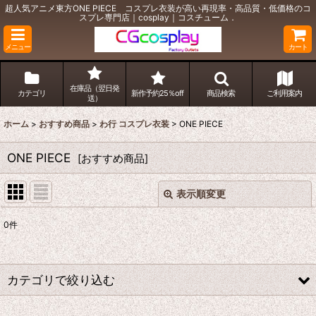
超人気アニメ東方ONE PIECE コスプレ衣装が高い再現率・高品質・低価格のコ
スプレ専門店｜cosplay｜コスチューム．
メニュー
カート
在庫品（翌日発
カテゴリ
新作予約25％off
商品検索
ご利用案内
送）
ホーム
>
おすすめ商品
>
わ行 コスプレ衣装
>
ONE PIECE
ONE PIECE
[
おすすめ商品
]
表示順変更
閉じる
0
件
表示数
:
並び順
:
カテゴリで絞り込む
絞り込む