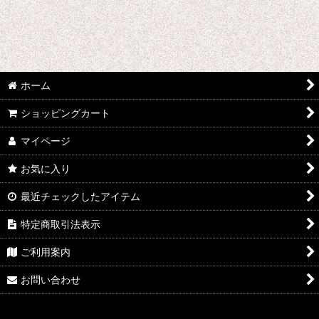
わ行 コスプレ衣装 (全商品)
ONE PIECE
ワルキューレロマンツェ
ホーム
ワールドトリガー
ショッピングカート
WORKING!!
マイページ
ワンパンマン
お気に入り
5→9〜私に恋したお坊さん〜
最近チェックしたアイテム
私がモテないのはどう考えてもお前らが悪い!
特定商取引法表示
ワンダーエッグ・プライオリティ
ご利用案内
ONE PIECE STAMPEDE
お問い合わせ
わたしの幸せな結婚