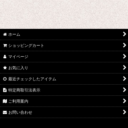
ONE PIECE
ワルキューレロマンツェ
ワールドトリガー
ホーム
WORKING!!
ショッピングカート
ワンパンマン
マイページ
5→9〜私に恋したお坊さん〜
お気に入り
私がモテないのはどう考えてもお前らが悪い!
最近チェックしたアイテム
特定商取引法表示
ワンダーエッグ・プライオリティ
ご利用案内
ONE PIECE STAMPEDE
お問い合わせ
わたしの幸せな結婚