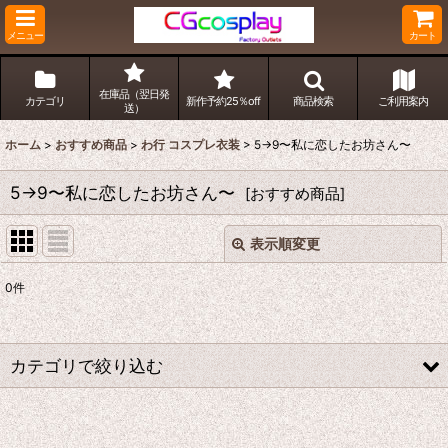
メニュー
カート
在庫品（翌日発
カテゴリ
新作予約25％off
商品検索
ご利用案内
送）
ホーム
>
おすすめ商品
>
わ行 コスプレ衣装
>
5→9〜私に恋したお坊さん〜
5→9〜私に恋したお坊さん〜
[
おすすめ商品
]
表示順変更
閉じる
0
件
表示数
:
並び順
:
カテゴリで絞り込む
絞り込む
わ行 コスプレ衣装 (全商品)