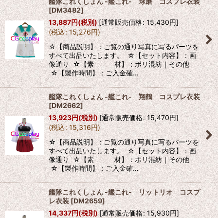
艦隊これくしょん -艦これ- 球磨 コスプレ衣装
[
DM3482
]
13,887
円
(税別)
[
通常販売価格
:
15,430
円
]
(
税込
:
15,276
円
)
☆【商品説明】：ご覧の通り写真に写るパーツを
すべて出品いたします。 ☆【セット内容】：画
像通り ☆【素 材】：ポリ混紡｜その他
☆【製作時間】：ご入金確…
艦隊これくしょん -艦これ- 翔鶴 コスプレ衣装
[
DM2662
]
13,923
円
(税別)
[
通常販売価格
:
15,470
円
]
(
税込
:
15,316
円
)
☆【商品説明】：ご覧の通り写真に写るパーツを
すべて出品いたします。 ☆【セット内容】：画
像通り ☆【素 材】：ポリ混紡｜その他
☆【製作時間】：ご入金確…
艦隊これくしょん -艦これ- リットリオ コスプ
レ衣装
[
DM2659
]
14,337
円
(税別)
[
通常販売価格
:
15,930
円
]