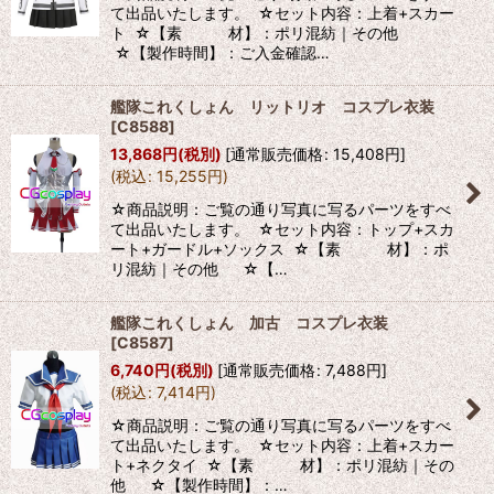
て出品いたします。 ☆セット内容：上着+スカー
ト ☆【素 材】：ポリ混紡｜その他
☆【製作時間】：ご入金確認…
艦隊これくしょん リットリオ コスプレ衣装
[
C8588
]
13,868
円
(税別)
[
通常販売価格
:
15,408
円
]
(
税込
:
15,255
円
)
☆商品説明：ご覧の通り写真に写るパーツをすべ
て出品いたします。 ☆セット内容：トップ+スカ
ート+ガードル+ソックス ☆【素 材】：ポ
リ混紡｜その他 ☆【…
艦隊これくしょん 加古 コスプレ衣装
[
C8587
]
6,740
円
(税別)
[
通常販売価格
:
7,488
円
]
(
税込
:
7,414
円
)
☆商品説明：ご覧の通り写真に写るパーツをすべ
て出品いたします。 ☆セット内容：上着+スカー
ト+ネクタイ ☆【素 材】：ポリ混紡｜その
他 ☆【製作時間】：…