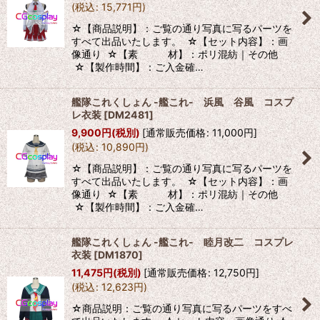
(
税込
:
15,771
円
)
☆【商品説明】：ご覧の通り写真に写るパーツを
すべて出品いたします。 ☆【セット内容】：画
像通り ☆【素 材】：ポリ混紡｜その他
☆【製作時間】：ご入金確…
艦隊これくしょん -艦これ- 浜風 谷風 コスプ
レ衣装
[
DM2481
]
9,900
円
(税別)
[
通常販売価格
:
11,000
円
]
(
税込
:
10,890
円
)
☆【商品説明】：ご覧の通り写真に写るパーツを
すべて出品いたします。 ☆【セット内容】：画
像通り ☆【素 材】：ポリ混紡｜その他
☆【製作時間】：ご入金確…
艦隊これくしょん -艦これ- 睦月改二 コスプレ
衣装
[
DM1870
]
11,475
円
(税別)
[
通常販売価格
:
12,750
円
]
(
税込
:
12,623
円
)
☆商品説明：ご覧の通り写真に写るパーツをすべ