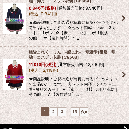
艦 卯月 コスプレ衣装
[
C8564
]
8,946
円
(税別)
[
通常販売価格
:
9,940
円
]
(
税込
:
9,841
円
)
☆商品説明：ご覧の通り写真に写るパーツをすべ
て出品いたします。 ☆セット内容：上着＋スカ
ート＋リボン ☆【素 材】：ポリ混紡｜そ
の他 ☆【製作時間】：ご…
艦隊これくしょん -艦これ- 龍驤型1番艦 龍
驤 コスプレ衣装
[
C8563
]
11,016
円
(税別)
[
通常販売価格
:
12,240
円
]
(
税込
:
12,118
円
)
☆商品説明：ご覧の通り写真に写るパーツをすべ
て出品いたします。 ☆セット内容：シャツ＋上
着+吊りスカート ☆【素 材】：ポリ混紡｜
その他 ☆【製作時間】…
1
2
3
...
13
次
»
ホーム