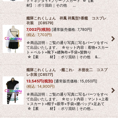
ト＋ネクタイ+プリーツスカート ☆【素
材】：ポリ混紡｜その他 …
艦隊これくしょん 祥鳳 祥鳳型1番艦 コスプレ
衣装
[
C8579
]
7,002
円
(税別)
[
通常販売価格
:
7,780
円
]
(
税込
:
7,703
円
)
☆商品説明：ご覧の通り写真に写るパーツをすべ
て出品いたします。 ☆セット内容：着物+スカー
ト＋ベルト+靴下+纏胸布+手袋+髪飾り
☆【素 材】：ポリ混紡｜その他 &…
艦隊これくしょん -艦これ- 木曾改二 コスプ
レ衣装
[
C8577
]
13,545
円
(税別)
[
通常販売価格
:
15,050
円
]
(
税込
:
14,900
円
)
☆商品説明：ご覧の通り写真に写るパーツをすべ
て出品いたします。 ☆セット内容：マント+上着
＋スカート+帽子+眼帯+手袋+腰バッグ+足あて
☆【素 材】：ポリ混紡｜その他…