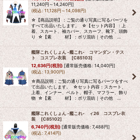
11,240
円
～14,240
円
]
(
税込
:
11,128
円
～14,098
円
)
☆【商品説明】：ご覧の通り写真に写るパーツを
すべて出品いたします。 ☆【セット内容】：上
着、スカート、袖カバー、スカーフ、靴下、頭飾
り ☆【素 材】：ポリ混紡｜その他 …
艦隊これくしょん -艦これ- コマンダン・テス
ト コスプレ衣装
[
C85103
]
12,636
円
(税別)
[
通常販売価格
:
14,040
円
]
(
税込
:
13,900
円
)
☆商品説明：ご覧の通り写真に写るパーツをすべ
て出品いたします。 ☆セット内容：スカート、
上着、インナー、ベルト、帽子、マフラー、飾り
物 ☆【素 材】：ポリ混紡｜その他 …
艦隊これくしょん -艦これ- ィ26 コスプレ衣
装
[
C85102
]
6,740
円
(税別)
[
通常販売価格
:
7,488
円
]
(
税込
:
7,414
円
)