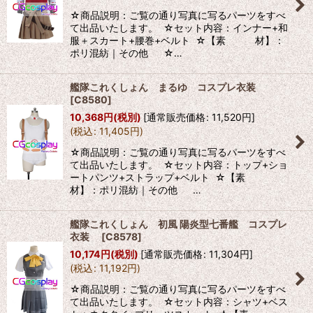
☆商品説明：ご覧の通り写真に写るパーツをすべ
て出品いたします。 ☆セット内容：インナー+和
服＋スカート+腰巻+ベルト ☆【素 材】：
ポリ混紡｜その他 ☆…
艦隊これくしょん まるゆ コスプレ衣装
[
C8580
]
10,368
円
(税別)
[
通常販売価格
:
11,520
円
]
(
税込
:
11,405
円
)
☆商品説明：ご覧の通り写真に写るパーツをすべ
て出品いたします。 ☆セット内容：トップ+ショ
ートパンツ+ストラップ+ベルト ☆【素
材】：ポリ混紡｜その他 …
艦隊これくしょん 初風 陽炎型七番艦 コスプレ
衣装
[
C8578
]
10,174
円
(税別)
[
通常販売価格
:
11,304
円
]
(
税込
:
11,192
円
)
☆商品説明：ご覧の通り写真に写るパーツをすべ
て出品いたします。 ☆セット内容：シャツ+ベス