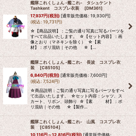
艦隊これくしょん -艦これ- タシュケント
Tashkent コスプレ衣装
[
DM361
]
17,937
円
(税別)
[
通常販売価格
:
19,930
円
]
(
税込
:
19,731
円
)
☆【商品説明】：ご覧の通り写真に写るパーツを
すべて出品いたします。 ☆【セット内容】：画
像とおり（マネキンを除く） ☆【素
材】：ポリ混紡｜その他 ☆【…
艦隊これくしょん -艦これ- 長波 コスプレ衣
装
[
C85105
]
6,840
円
(税別)
[
通常販売価格
:
7,600
円
]
(
税込
:
7,524
円
)
☆商品説明：ご覧の通り写真に写るパーツをすべ
て出品いたします。 ☆セット内容：シャツ、ス
カート、リボン、頭飾り ☆【素 材】：ポ
リ混紡｜その他 ☆【製作…
艦隊これくしょん -艦これ- 山風 コスプレ衣
装
[
C85104
]
10,116
円
～12,816
円
(税別)
[
通常販売価格
: