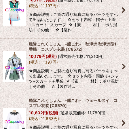
(
税込
:
11,197
円
)
☆商品説明：ご覧の通り写真に写るパーツをすべ
て出品いたします。 ☆セット内容：帽子+ 上着
+スカート+スカーフ ☆【素 材】：ポリ混
紡｜その他 ☆【製作…
艦隊これくしょん -艦これ- 秋津洲 秋津洲型1
番艦 コスプレ衣装
[
C8572
]
10,179
円
(税別)
[
通常販売価格
:
11,310
円
]
(
税込
:
11,197
円
)
☆商品説明：ご覧の通り写真に写るパーツをすべ
て出品いたします。 ☆セット内容：頭飾り+シャ
ツ+スカート＋手袋 ☆【素 材】：ポリ混紡
｜その他 ☆【製作時…
艦隊これくしょん -艦これ- ヴェールヌイ コ
スプレ衣装
[
C8570
]
10,602
円
(税別)
[
通常販売価格
:
11,780
円
]
(
税込
:
11,663
円
)
☆商品説明：ご覧の通り写真に写るパーツをすべ