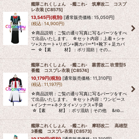
艦隊これくしょん -艦これ- 筑摩改二 コスプ
レ衣装
[
C8575
]
13,545
円
(税別)
[
通常販売価格
:
15,050
円
]
(
税込
:
14,900
円
)
☆商品説明：ご覧の通り写真に写るパーツをすべ
て出品いたします。 ☆セット内容：上着＋シャ
ツ+スカート+リボン+腕カバー*1+靴下＋足カバ
ー ☆【素 材】：ポリ混紡｜その…
艦隊これくしょん -艦これ- 叢雲改二 吹雪型5
番艦 コスプレ衣装
[
C8574
]
10,179
円
(税別)
[
通常販売価格
:
11,310
円
]
(
税込
:
11,197
円
)
☆商品説明：ご覧の通り写真に写るパーツをすべ
て出品いたします。 ☆セット内容：ワンピース
+インナー+ネクタイ+ソックス+手袋
☆【素 材】：ポリ混紡｜その他 &nb…
艦隊これくしょん -艦これ- 摩耶改二 高雄型
3番艦 コスプレ衣装
[
C8573
]
10,179
円
(税別)
[
通常販売価格
:
11,310
円
]