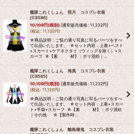
艦隊これくしょん 照月 コスプレ衣装
[
C8586
]
10,109
円
(税別)
[
通常販売価格
:
11,232
円
]
(
税込
:
11,120
円
)
☆商品説明：ご覧の通り写真に写るパーツをすべ
て出品いたします。 ☆セット内容：上着+ベスト
+スカート+ケアネクタイ（ウィッグを除く）+ス
カーフ ☆【素 材】：ポリ混紡｜…
艦隊これくしょん 海風 コスプレ衣装
[
C8585
]
10,109
円
(税別)
[
通常販売価格
:
11,232
円
]
(
税込
:
11,120
円
)
☆商品説明：ご覧の通り写真に写るパーツをすべ
て出品いたします。 ☆セット内容：上着+スカー
ト+手袋+スカーフ ☆【素 材】：ポリ混紡
｜その他 ☆【製作時…
艦隊これくしょん 離島棲鬼 コスプレ衣装