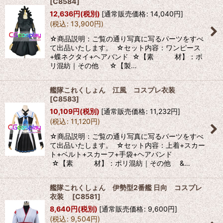
[
C8584
]
12,636
円
(税別)
[
通常販売価格
:
14,040
円
]
(
税込
:
13,900
円
)
☆商品説明：ご覧の通り写真に写るパーツをすべ
て出品いたします。 ☆セット内容：ワンピース
+蝶ネクタイ+ヘアバンド ☆【素 材】：ポ
リ混紡｜その他 ☆【製…
艦隊これくしょん 江風 コスプレ衣装
[
C8583
]
10,109
円
(税別)
[
通常販売価格
:
11,232
円
]
(
税込
:
11,120
円
)
☆商品説明：ご覧の通り写真に写るパーツをすべ
て出品いたします。 ☆セット内容：上着+スカー
ト+ベルト+スカーフ+手袋+ヘアバンド
☆【素 材】：ポリ混紡｜その他 &…
艦隊これくしょん 伊勢型2番艦 日向 コスプレ
衣装
[
C8581
]
8,640
円
(税別)
[
通常販売価格
:
9,600
円
]
(
税込
:
9,504
円
)