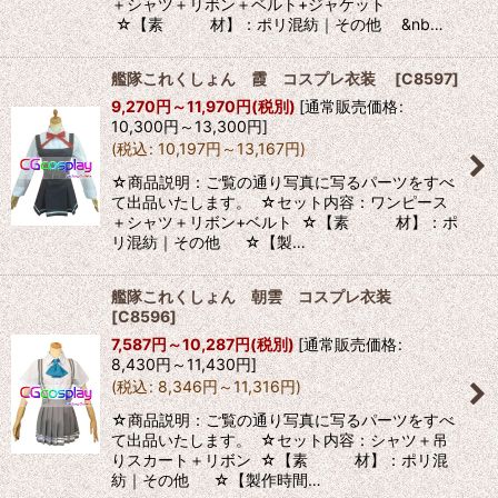
＋シャツ＋リボン＋ベルト+ジャケット
☆【素 材】：ポリ混紡｜その他 &nb…
艦隊これくしょん 霞 コスプレ衣装
[
C8597
]
9,270
円
～11,970
円
(税別)
[
通常販売価格
:
10,300
円
～13,300
円
]
(
税込
:
10,197
円
～13,167
円
)
☆商品説明：ご覧の通り写真に写るパーツをすべ
て出品いたします。 ☆セット内容：ワンピース
＋シャツ＋リボン+ベルト ☆【素 材】：ポ
リ混紡｜その他 ☆【製…
艦隊これくしょん 朝雲 コスプレ衣装
[
C8596
]
7,587
円
～10,287
円
(税別)
[
通常販売価格
:
8,430
円
～11,430
円
]
(
税込
:
8,346
円
～11,316
円
)
☆商品説明：ご覧の通り写真に写るパーツをすべ
て出品いたします。 ☆セット内容：シャツ＋吊
りスカート＋リボン ☆【素 材】：ポリ混
紡｜その他 ☆【製作時間…