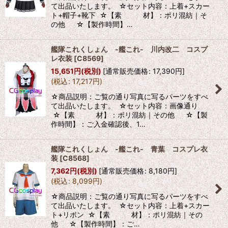
て出品いたします。 ☆セット内容：上着+スカー
ト+帽子+靴下 ☆【素 材】：ポリ混紡｜そ
の他 ☆【製作時間】…
艦隊これくしょん -艦これ- 川内改二 コスプ
レ衣装
[
C8569
]
15,651
円
(税別)
[
通常販売価格
:
17,390
円
]
(
税込
:
17,217
円
)
☆商品説明：ご覧の通り写真に写るパーツをすべ
て出品いたします。 ☆セット内容：画像通り
☆【素 材】：ポリ混紡｜その他 ☆【製
作時間】：ご入金確認後、1…
艦隊これくしょん -艦これ- 青葉 コスプレ衣
装
[
C8568
]
7,362
円
(税別)
[
通常販売価格
:
8,180
円
]
(
税込
:
8,099
円
)
☆商品説明：ご覧の通り写真に写るパーツをすべ
て出品いたします。 ☆セット内容：上着+スカー
ト+リボン ☆【素 材】：ポリ混紡｜その
他 ☆【製作時間】：ご…