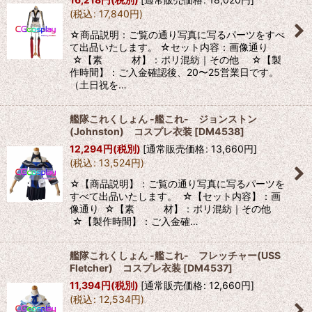
(
税込
:
17,840
円
)
☆商品説明：ご覧の通り写真に写るパーツをすべ
て出品いたします。 ☆セット内容：画像通り
☆【素 材】：ポリ混紡｜その他 ☆【製
作時間】：ご入金確認後、20〜25営業日です。
（土日祝を…
艦隊これくしょん -艦これ- ジョンストン
(Johnston) コスプレ衣装
[
DM4538
]
12,294
円
(税別)
[
通常販売価格
:
13,660
円
]
(
税込
:
13,524
円
)
☆【商品説明】：ご覧の通り写真に写るパーツを
すべて出品いたします。 ☆【セット内容】：画
像通り ☆【素 材】：ポリ混紡｜その他
☆【製作時間】：ご入金確…
艦隊これくしょん -艦これ- フレッチャー(USS
Fletcher) コスプレ衣装
[
DM4537
]
11,394
円
(税別)
[
通常販売価格
:
12,660
円
]
(
税込
:
12,534
円
)