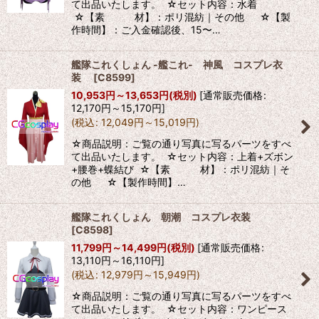
て出品いたします。 ☆セット内容：水着
☆【素 材】：ポリ混紡｜その他 ☆【製
作時間】：ご入金確認後、15〜…
艦隊これくしょん -艦これ- 神風 コスプレ衣
装
[
C8599
]
10,953
円
～13,653
円
(税別)
[
通常販売価格
:
12,170
円
～15,170
円
]
(
税込
:
12,049
円
～15,019
円
)
☆商品説明：ご覧の通り写真に写るパーツをすべ
て出品いたします。 ☆セット内容：上着+ズボン
+腰巻+蝶結び ☆【素 材】：ポリ混紡｜そ
の他 ☆【製作時間】…
艦隊これくしょん 朝潮 コスプレ衣装
[
C8598
]
11,799
円
～14,499
円
(税別)
[
通常販売価格
:
13,110
円
～16,110
円
]
(
税込
:
12,979
円
～15,949
円
)
☆商品説明：ご覧の通り写真に写るパーツをすべ
て出品いたします。 ☆セット内容：ワンピース