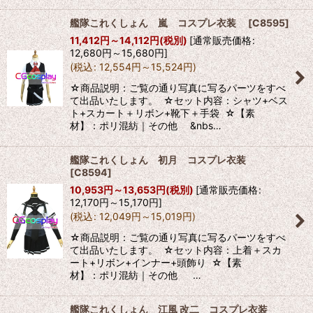
艦隊これくしょん 嵐 コスプレ衣装
[
C8595
]
11,412
円
～14,112
円
(税別)
[
通常販売価格
:
12,680
円
～15,680
円
]
(
税込
:
12,554
円
～15,524
円
)
☆商品説明：ご覧の通り写真に写るパーツをすべ
て出品いたします。 ☆セット内容：シャツ+ベス
ト+スカート＋リボン+靴下＋手袋 ☆【素
材】：ポリ混紡｜その他 &nbs…
艦隊これくしょん 初月 コスプレ衣装
[
C8594
]
10,953
円
～13,653
円
(税別)
[
通常販売価格
:
12,170
円
～15,170
円
]
(
税込
:
12,049
円
～15,019
円
)
☆商品説明：ご覧の通り写真に写るパーツをすべ
て出品いたします。 ☆セット内容：上着＋スカ
ート+リボン+インナー+頭飾り ☆【素
材】：ポリ混紡｜その他 …
艦隊これくしょん 江風 改二 コスプレ衣装