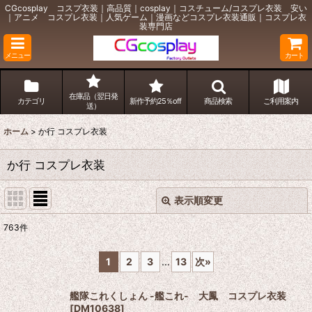
CGcosplay コスプ衣装｜高品質｜cosplay｜コスチューム/コスプレ衣装 安い
｜アニメ コスプレ衣装｜人気ゲーム｜漫画などコスプレ衣装通販｜コスプレ衣
装専門店
メニュー
カート
在庫品（翌日発
カテゴリ
新作予約25％off
商品検索
ご利用案内
送）
ホーム
>
か行 コスプレ衣装
か行 コスプレ衣装
表示順変更
閉じる
763
件
サブカテゴリ
:
1
2
3
...
13
次
»
表示数
:
艦隊これくしょん -艦これ- 大鳳 コスプレ衣装
[
DM10638
]