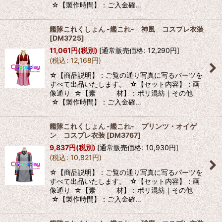
☆【製作時間】：ご入金確…
艦隊これくしょん -艦これ- 神風 コスプレ衣装
[
DM3725
]
11,061
円
(税別)
[
通常販売価格
:
12,290
円
]
(
税込
:
12,168
円
)
☆【商品説明】：ご覧の通り写真に写るパーツを
すべて出品いたします。 ☆【セット内容】：画
像通り ☆【素 材】：ポリ混紡｜その他
☆【製作時間】：ご入金確…
艦隊これくしょん -艦これ- プリンツ・オイゲ
ン コスプレ衣装
[
DM3767
]
9,837
円
(税別)
[
通常販売価格
:
10,930
円
]
(
税込
:
10,821
円
)
☆【商品説明】：ご覧の通り写真に写るパーツを
すべて出品いたします。 ☆【セット内容】：画
像通り ☆【素 材】：ポリ混紡｜その他
☆【製作時間】：ご入金確…