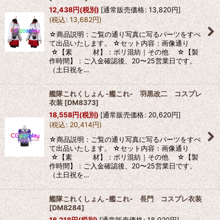
12,438
円
(税別)
[
通常販売価格
:
13,820
円
]
並び順
:
(
税込
:
13,682
円
)
☆商品説明：ご覧の通り写真に写るパーツをすべ
絞り込む
て出品いたします。 ☆セット内容：画像通り
☆【素 材】：ポリ混紡｜その他 ☆【製
作時間】：ご入金確認後、20〜25営業日です。
（土日祝を…
艦隊これくしょん -艦これ- 羽黒改二 コスプレ
衣装
[
DM8373
]
18,558
円
(税別)
[
通常販売価格
:
20,620
円
]
(
税込
:
20,414
円
)
☆商品説明：ご覧の通り写真に写るパーツをすべ
て出品いたします。 ☆セット内容：画像通り
☆【素 材】：ポリ混紡｜その他 ☆【製
作時間】：ご入金確認後、20〜25営業日です。
（土日祝を…
艦隊これくしょん -艦これ- 長門 コスプレ衣装
[
DM8284
]
16,218
円
(税別)
[
通常販売価格
:
18,020
円
]