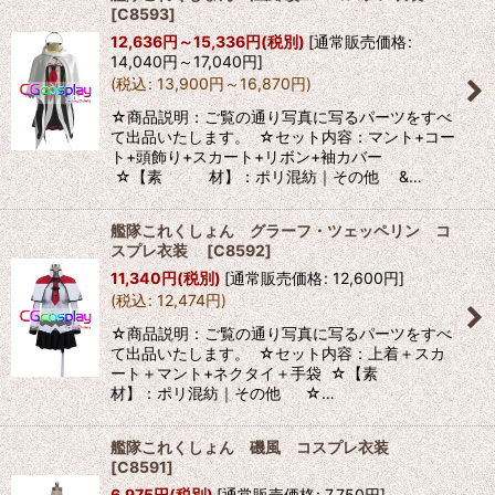
[
C8593
]
12,636
円
～15,336
円
(税別)
[
通常販売価格
:
14,040
円
～17,040
円
]
(
税込
:
13,900
円
～16,870
円
)
☆商品説明：ご覧の通り写真に写るパーツをすべ
て出品いたします。 ☆セット内容：マント+コー
ト+頭飾り+スカート+リボン+袖カバー
☆【素 材】：ポリ混紡｜その他 &…
艦隊これくしょん グラーフ・ツェッペリン コ
スプレ衣装
[
C8592
]
11,340
円
(税別)
[
通常販売価格
:
12,600
円
]
(
税込
:
12,474
円
)
☆商品説明：ご覧の通り写真に写るパーツをすべ
て出品いたします。 ☆セット内容：上着＋スカ
ート＋マント+ネクタイ＋手袋 ☆【素
材】：ポリ混紡｜その他 ☆…
艦隊これくしょん 磯風 コスプレ衣装
[
C8591
]
6,975
円
(税別)
[
通常販売価格
:
7,750
円
]