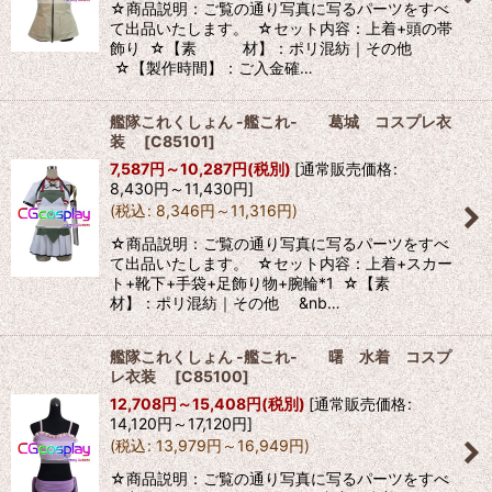
☆商品説明：ご覧の通り写真に写るパーツをすべ
て出品いたします。 ☆セット内容：上着+頭の帯
飾り ☆【素 材】：ポリ混紡｜その他
☆【製作時間】：ご入金確…
艦隊これくしょん -艦これ- 葛城 コスプレ衣
装
[
C85101
]
7,587
円
～10,287
円
(税別)
[
通常販売価格
:
8,430
円
～11,430
円
]
(
税込
:
8,346
円
～11,316
円
)
☆商品説明：ご覧の通り写真に写るパーツをすべ
て出品いたします。 ☆セット内容：上着+スカー
ト+靴下+手袋+足飾り物+腕輪*1 ☆【素
材】：ポリ混紡｜その他 &nb…
艦隊これくしょん -艦これ- 曙 水着 コスプ
レ衣装
[
C85100
]
12,708
円
～15,408
円
(税別)
[
通常販売価格
:
14,120
円
～17,120
円
]
(
税込
:
13,979
円
～16,949
円
)
☆商品説明：ご覧の通り写真に写るパーツをすべ