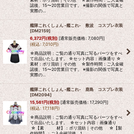
認後、15〜20営業日です。 ※撮影の関係で写真と
実際の…
艦隊これくしょん -艦これ- 敷波 コスプレ衣装
[
DM2159
]
6,372
円
(税別)
[
通常販売価格
:
7,080
円
]
(
税込
:
7,010
円
)
☆商品説明：ご覧の通り写真に写るパーツをすべ
て出品いたします。 ☆セット内容：画像通り ☆
素材：ポリ混紡｜その他 ☆製作時間：ご入金確
認後、15〜20営業日です。 ※撮影の関係で写真と
実際の…
艦隊これくしょん -艦これ- 鹿島 コスプレ衣装
[
DM2094
]
15,561
円
(税別)
[
通常販売価格
:
17,290
円
]
(
税込
:
17,118
円
)
☆商品説明：ご覧の通り写真に写るパーツをすべ
て出品いたします。 ☆セット内容：画像通り
☆【素 材】：ポリ混紡｜その他 ☆【製
作時間】：ご入金確認後、1…