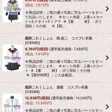
(
税込
:
7,673
円
)
☆商品説明：ご覧の通り写真に写るパーツをすべ
て出品いたします。 ☆セット内容：上着+スカー
ト+ネクタイ+ティアラ ☆【素 材】：ポリ
混紡｜その他 ☆【製…
艦隊これくしょん 暁 改二 コスプレ衣装
[
C8590
]
6,740
円
(税別)
[
通常販売価格
:
7,488
円
]
(
税込
:
7,414
円
)
☆商品説明：ご覧の通り写真に写るパーツをすべ
て出品いたします。 ☆セット内容：上着+スカー
ト ☆【素 材】：ポリ混紡｜その他
☆【製作時間】：ご入金確認…
艦隊これくしょん 速吸 コスプレ衣装
[
C8589
]
12,636
円
(税別)
[
通常販売価格
:
14,040
円
]
(
税込
:
13,900
円
)
☆商品説明：ご覧の通り写真に写るパーツをすべ