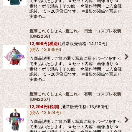
て出品いたします。 ☆セット内容：画像通り ☆
素材：ポリ混紡｜その他 ☆製作時間：ご入金確
認後、15〜20営業日です。 ※撮影の関係で写真と
実際の…
艦隊これくしょん -艦これ- 日進 コスプレ衣装
[
DM2258
]
12,699
円
(税別)
[
通常販売価格
:
14,110
円
]
(
税込
:
13,969
円
)
☆商品説明：ご覧の通り写真に写るパーツをすべ
て出品いたします。 ☆セット内容：画像通り ☆
素材：ポリ混紡｜その他 ☆製作時間：ご入金確
認後、15〜20営業日です。 ※撮影の関係で写真と
実際の…
艦隊これくしょん -艦これ- 有明 コスプレ衣装
[
DM2257
]
12,294
円
(税別)
[
通常販売価格
:
13,660
円
]
(
税込
:
13,524
円
)
☆商品説明：ご覧の通り写真に写るパーツをすべ
て出品いたします。 ☆セット内容：画像通り ☆
素材：ポリ混紡｜その他 ☆製作時間：ご入金確