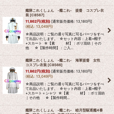
艦隊これくしょん -艦これ- 提督 コスプレ衣
装
[
C8567
]
11,862
円
(税別)
[
通常販売価格
:
13,180
円
]
(
税込
:
13,049
円
)
☆商品説明：ご覧の通り写真に写るパーツをすべ
て出品いたします。 ☆セット内容：上着+帽子
+スカート ☆【素 材】：ポリ混紡｜その
他 ☆【製作時間】：ご入…
艦隊これくしょん -艦これ- 海軍提督 女性
コスプレ衣装
[
C8566
]
11,862
円
(税別)
[
通常販売価格
:
13,180
円
]
(
税込
:
13,049
円
)
☆商品説明：ご覧の通り写真に写るパーツをすべ
て出品いたします。 ☆セット内容：上着+帽子
+スカート＋シャツ ☆【素 材】：ポリ混紡
｜その他 ☆【製作時間…
艦隊これくしょん -艦これ- 睦月型駆逐艦4番