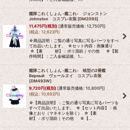
艦隊これくしょん -艦これ- ジョンストン
Johnston コスプレ衣装
[
DM2093
]
11,475
円
(税別)
[
通常販売価格
:
12,750
円
]
(
税込
:
12,623
円
)
☆商品説明：ご覧の通り写真に写るパーツをすべ
て出品いたします。 ☆セット内容：画像通り
☆【素 材】：ポリ混紡｜その他 ☆【製
作時間】：ご入金確認後、1…
艦隊これくしょん -艦これ- 暁型の2番艦
Верный ヴェールヌイ コスプレ衣装
[
DM493W
]
9,720
円
(税別)
[
通常販売価格
:
10,800
円
]
(
税込
:
10,692
円
)
☆【商品説明】：ご覧の通り写真に写るパーツを
すべて出品いたします。 ☆【セット内容】：画
像とおり（マネキンを除く） ☆【素
材】：ポリ混紡｜その他 ☆【…