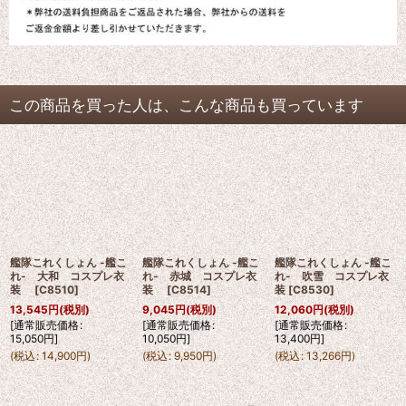
この商品を買った人は、こんな商品も買っています
艦隊これくしょん -艦こ
艦隊これくしょん -艦こ
艦隊これくしょん -艦こ
れ- 大和 コスプレ衣
れ- 赤城 コスプレ衣
れ- 吹雪 コスプレ衣
装
[
C8510
]
装
[
C8514
]
装
[
C8530
]
13,545
円
(税別)
9,045
円
(税別)
12,060
円
(税別)
[
通常販売価格
:
[
通常販売価格
:
[
通常販売価格
:
15,050
円
]
10,050
円
]
13,400
円
]
(
税込
:
14,900
円
)
(
税込
:
9,950
円
)
(
税込
:
13,266
円
)