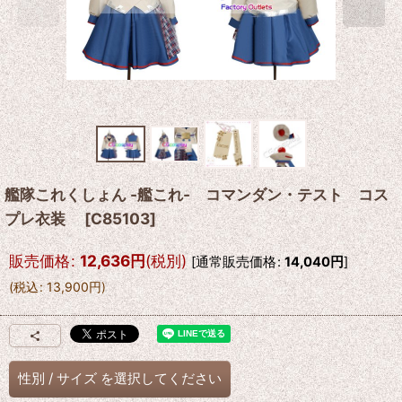
艦隊これくしょん -艦これ- コマンダン・テスト コス
プレ衣装
[
C85103
]
販売価格
:
12,636
円
(税別)
[
通常販売価格
:
14,040
円
]
(
税込
:
13,900
円
)
性別
/
サイズ
を選択してください