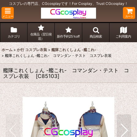
コスプレの専門店、CGcosplayです！For Cosplay、Trust CGcosplay！
メニュー
カート
在庫品（翌日発
カテゴリ
新作予約25％off
商品検索
ご利用案内
送）
ホーム
>
か行 コスプレ衣装
>
艦隊これくしょん -艦これ-
>
艦隊これくしょん -艦これ- コマンダン・テスト コスプレ衣装
艦隊これくしょん -艦これ- コマンダン・テスト コ
スプレ衣装
[
C85103
]