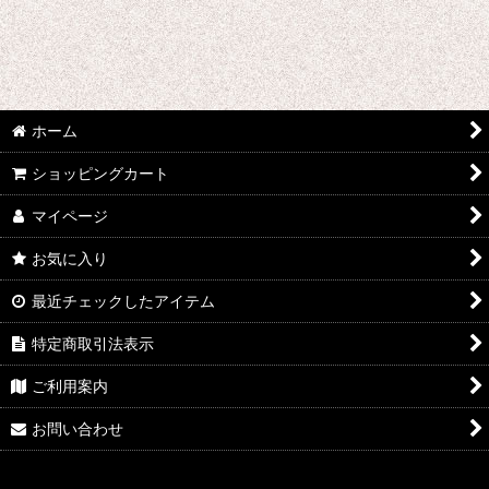
わ行 コスプレ衣装 (全商品)
ONE PIECE
ワルキューレロマンツェ
ホーム
ワールドトリガー
ショッピングカート
WORKING!!
マイページ
ワンパンマン
お気に入り
5→9〜私に恋したお坊さん〜
最近チェックしたアイテム
私がモテないのはどう考えてもお前らが悪い!
特定商取引法表示
ご利用案内
ワンダーエッグ・プライオリティ
お問い合わせ
ONE PIECE STAMPEDE
わたしの幸せな結婚