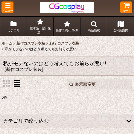
メニュー
カート
在庫品（翌日発
カテゴリ
新作予約25％off
商品検索
ご利用案内
送）
ホーム
>
新作コスプレ衣装
>
わ行 コスプレ衣装
>
私がモテないのはどう考えてもお前らが悪い!
私がモテないのはどう考えてもお前らが悪い!
[
新作コスプレ衣装
]
表示順変更
閉じる
0
件
表示数
:
並び順
:
カテゴリで絞り込む
絞り込む