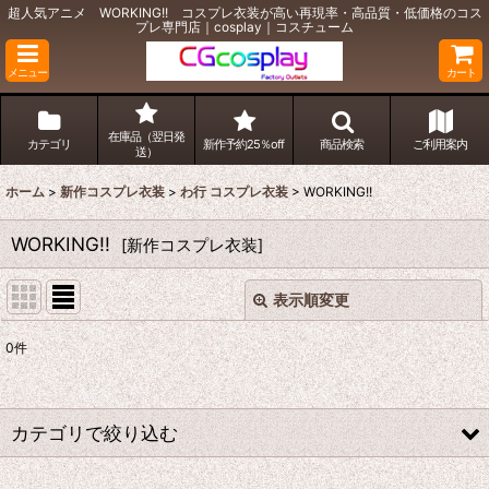
超人気アニメ WORKING!! コスプレ衣装が高い再現率・高品質・低価格のコス
プレ専門店｜cosplay｜コスチューム
メニュー
カート
在庫品（翌日発
カテゴリ
新作予約25％off
商品検索
ご利用案内
送）
ホーム
>
新作コスプレ衣装
>
わ行 コスプレ衣装
>
WORKING!!
WORKING!!
[
新作コスプレ衣装
]
表示順変更
閉じる
0
件
表示数
:
並び順
:
カテゴリで絞り込む
絞り込む