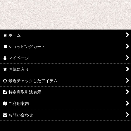
わ行 コスプレ衣装 (全商品)
ONE PIECE
ワルキューレロマンツェ
ホーム
ワールドトリガー
ショッピングカート
WORKING!!
マイページ
ワンパンマン
お気に入り
5→9〜私に恋したお坊さん〜
最近チェックしたアイテム
私がモテないのはどう考えてもお前らが悪い!
特定商取引法表示
ワンダーエッグ・プライオリティ
ご利用案内
ONE PIECE STAMPEDE
お問い合わせ
わたしの幸せな結婚