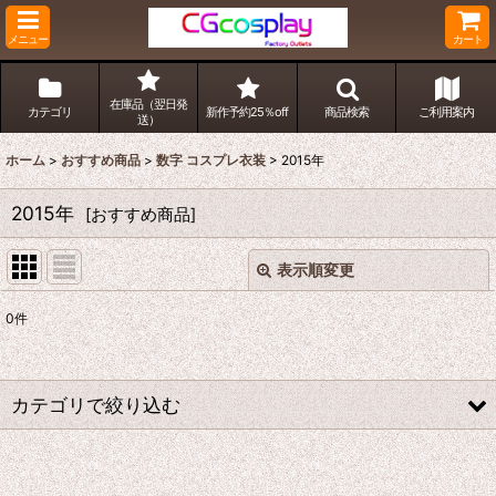
メニュー
カート
在庫品（翌日発
カテゴリ
新作予約25％off
商品検索
ご利用案内
送）
ホーム
>
おすすめ商品
>
数字 コスプレ衣装
>
2015年
2015年
[
おすすめ商品
]
表示順変更
閉じる
0
件
表示数
:
並び順
:
カテゴリで絞り込む
絞り込む
数字 コスプレ衣装 (全商品)