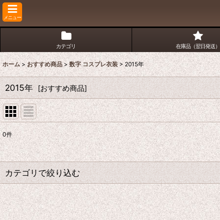
メニュー
カテゴリ
在庫品（翌日発送）
ホーム
>
おすすめ商品
>
数字 コスプレ衣装
>
2015年
2015年
[
おすすめ商品
]
0
件
表示数
:
並び順
:
カテゴリで絞り込む
数字 コスプレ衣装 (全商品)