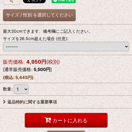
サイズ
/
性別
を選択してください
最大30cmできます、備考欄にご記入ください。
サイズを26.5cm超えた場合
(任意)
:
販売価格
:
4,950
円
(税別)
[
通常販売価格
:
5,500
円
]
(
税込
:
5,445
円
)
数量
:
返品特約に関する重要事項
カートに入れる