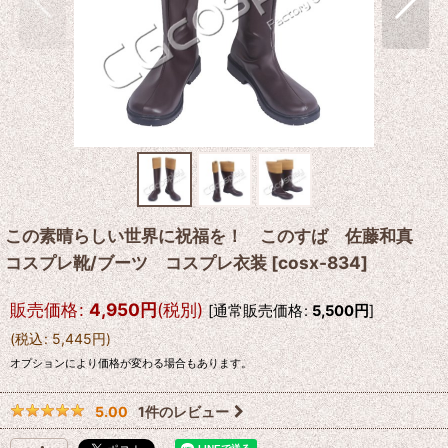
この素晴らしい世界に祝福を！ このすば 佐藤和真
コスプレ靴/ブーツ コスプレ衣装
[
cosx-834
]
販売価格
:
4,950
円
(税別)
[
通常販売価格
:
5,500
円
]
(
税込
:
5,445
円
)
オプションにより価格が変わる場合もあります。
1
件のレビュー
5.00