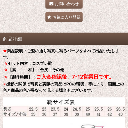
お問い合わせ
お気に入り登録
商品詳細
☆
商品説明：ご覧の通り写真に写るパーツをすべて出品いたしま
す。
☆
セット内容：コスプレ靴
☆
【素 材】：合皮｜その他
ご入金確認後、7-12営業日です。
☆
【製作時間】：
※
撮影の関係で写真と実際の商品はPCの環境、等により、画面上の
色と商品の色が異なって見える場合もございます。