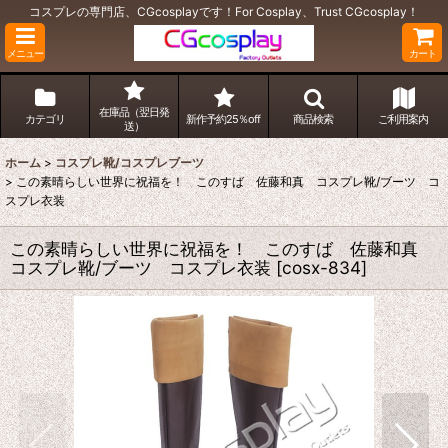
コスプレの専門店、CGcosplayです！For Cosplay、Trust CGcosplay！
メニュー
カート
在庫品（翌日発
カテゴリ
新作予約25％off
商品検索
ご利用案内
送）
ホーム
>
コスプレ靴/コスプレブーツ
>
この素晴らしい世界に祝福を！ このすば 佐藤和真 コスプレ靴/ブーツ コ
スプレ衣装
この素晴らしい世界に祝福を！ このすば 佐藤和真
コスプレ靴/ブーツ コスプレ衣装
[
cosx-834
]