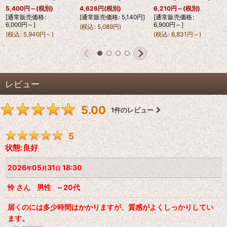
5,400
円
～
(税別)
4,626
円
(税別)
6,210
円
～
(税別)
[
通常販売価格
:
[
通常販売価格
:
5,140
円
]
[
通常販売価格
:
6,000
円
～
]
6,900
円
～
]
(
税込
:
5,089
円
)
(
税込
:
5,940
円
～
)
(
税込
:
6,831
円
～
)
レビュー
5.00
1
件のレビュー
5
状態:良好
2026
05
31
18:30
年
月
日
怜
さん
男性
～20代
届くのには多少時間はかかりますが、質感がよくしっかりしてい
ます。