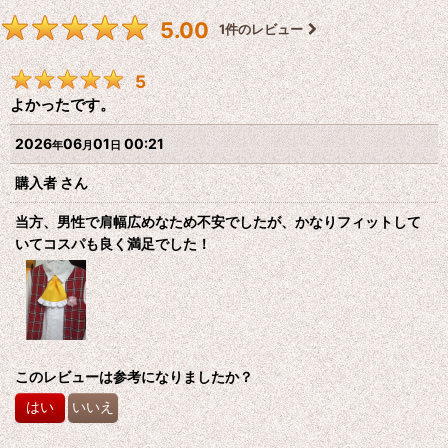
5.00
1
件のレビュー
5
よかったです。
2026
06
01
00:21
年
月
日
購入者
さん
当方、男性で肩幅広めなため不安でしたが、かなりフィットして
いてコスパも良く満足でした！
このレビューは参考になりましたか？
はい
いいえ