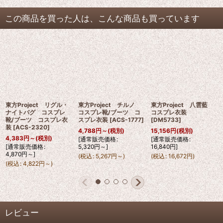
この商品を買った人は、こんな商品も買っています
東方Project リグル・
東方Project チルノ
東方Project 八雲藍
ナイトバグ コスプレ
コスプレ靴/ブーツ コ
コスプレ衣装
靴/ブーツ コスプレ衣
スプレ衣装
[
ACS-1777
]
[
DM5733
]
装
[
ACS-2320
]
4,788
円
～
(税別)
15,156
円
(税別)
4,383
円
～
(税別)
[
通常販売価格
:
[
通常販売価格
:
[
通常販売価格
:
5,320
円
～
]
16,840
円
]
4,870
円
～
]
(
税込
:
5,267
円
～
)
(
税込
:
16,672
円
)
(
税込
:
4,822
円
～
)
レビュー