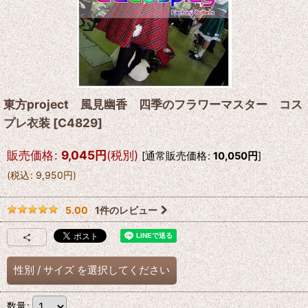
東方project 風見幽香 四季のフラワーマスター コス
プレ衣装
[
C4829
]
販売価格
:
9,045
円
(税別)
[
通常販売価格
:
10,050
円
]
(
税込
:
9,950
円
)
1
件のレビュー
5.00
性別
/
サイズ
を選択してください
数量
: