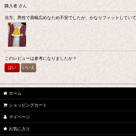
購入者
さん
星の数
:
当方、男性で肩幅広めなため不安でしたが、かなりフィットしてい
年代
:
性別
:
このレビューは参考になりましたか？
並び順
:
はい
いいえ
ホーム
ショッピングカート
マイページ
お気に入り