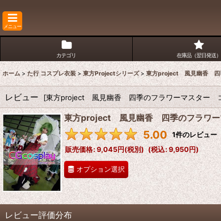
メニュー
カテゴリ
在庫品（翌日発送）
ホーム
>
た行 コスプレ衣装
>
東方Projectシリーズ
>
東方project 風見幽香
レビュー
[
東方project 風見幽香 四季のフラワーマスター
東方project 風見幽香 四季のフラ
5.00
1
件のレビュー
販売価格
:
9,045円
(税別)
(
税込
:
9,950円
)
オプション選択
レビュー評価分布