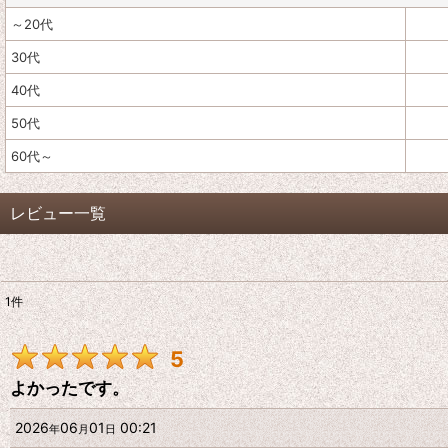
～20代
30代
40代
50代
60代～
レビュー一覧
1
件
レビュー検索
:
5
期間
:
よかったです。
画像
:
2026
06
01
00:21
年
月
日