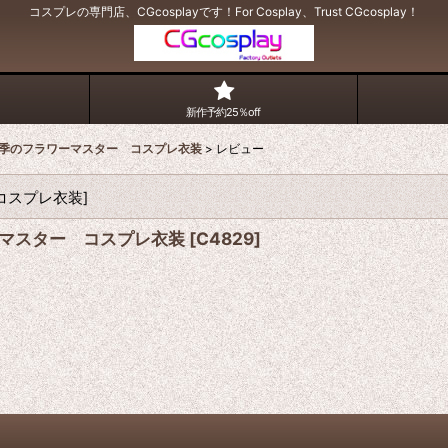
コスプレの専門店、CGcosplayです！For Cosplay、Trust CGcosplay！
新作予約25％off
 四季のフラワーマスター コスプレ衣装
>
レビュー
 コスプレ衣装
]
ワーマスター コスプレ衣装
[
C4829
]