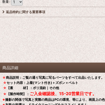
数量
:
返品特約に関する重要事項
商品詳細
☆
商品説明：ご覧の通り写真に写るパーツをすべて出品いたします。
☆
セット内容：上着(マント付き)＋ズボン＋ベルト
☆
【素 材】：ポリ混紡｜その他
ご入金確認後、15-20営業日です。
☆
【製作時間】：
※
撮影の関係で写真と実際の商品はPCの環境、等により、画面上の
※
衣装の洗濯は、ドライクリーニングをおススメします！