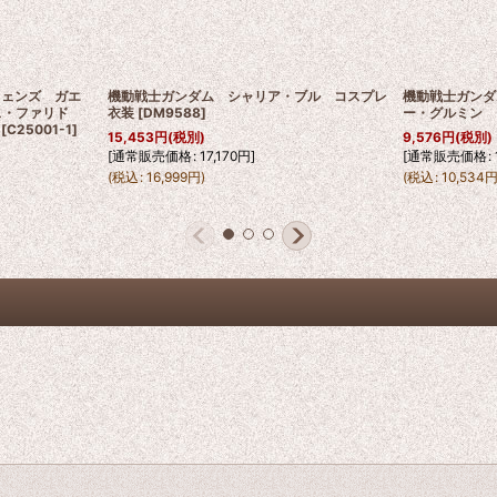
フェンズ ガエ
機動戦士ガンダム シャリア・ブル コスプレ
機動戦士ガンダ
リス・ファリド
衣装
[
DM9588
]
ー・グルミン 
[
C25001-1
]
15,453
円
(税別)
9,576
円
(税別)
[
通常販売価格
:
17,170
円
]
[
通常販売価格
:
(
税込
:
16,999
円
)
(
税込
:
10,534