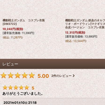
機動戦士ガンダム コスプレ衣装
機動戦士ガンダム 鉄血のオル
[
DM3722
]
リオ・ボードウィン|マクギ
合皮バージョン コスプレ衣装
10,242
円
(税別)
12,312
円
(税別)
[
通常販売価格
:
11,380
円
]
[
通常販売価格
:
13,680
円
]
(
税込
:
11,267
円
)
(
税込
:
13,544
円
)
レビュー
5.00
2
件のレビュー
5
ありがとうございました。
2021
01
10
21:18
年
月
日