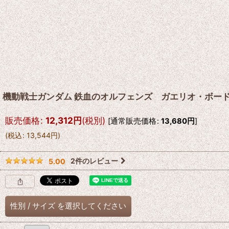
機動戦士ガンダム 鉄血のオルフェンズ ガエリオ・ボー
販売価格
:
12,312
円
(税別)
[
通常販売価格
:
13,680
円
]
(
税込
:
13,544
円
)
2
件のレビュー
5.00
性別
/
サイズ
を選択してください