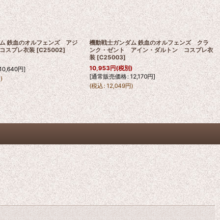
ム 鉄血のオルフェンズ アジ
機動戦士ガンダム 鉄血のオルフェンズ クラ
コスプレ衣装
[
C25002
]
ンク・ゼント アイン・ダルトン コスプレ衣
装
[
C25003
]
10,953
円
(税別)
10,640
円
]
[
通常販売価格
:
12,170
円
]
円
)
(
税込
:
12,049
円
)